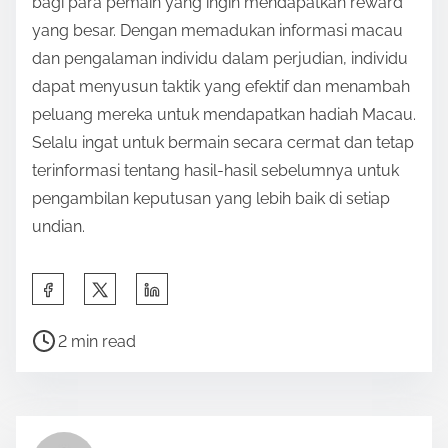
bagi para pemain yang ingin mendapatkan reward
yang besar. Dengan memadukan informasi macau
dan pengalaman individu dalam perjudian, individu
dapat menyusun taktik yang efektif dan menambah
peluang mereka untuk mendapatkan hadiah Macau.
Selalu ingat untuk bermain secara cermat dan tetap
terinformasi tentang hasil-hasil sebelumnya untuk
pengambilan keputusan yang lebih baik di setiap
undian.
S
h
P
a
2 min read
o
r
s
e
t
t
r