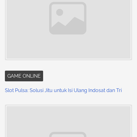
GAME ONLINE
Slot Pulsa: Solusi Jitu untuk Isi Ulang Indosat dan Tri
Image Placeholder