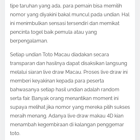
tipe taruhan yang ada, para pemain bisa memilih
nomor yang diyakini bakal muncul pada undian. Hal
ini menimbulkan sensasi tersendiri dan memikat
pencinta togel baik pemula atau yang
berpengalaman.
Setiap undian Toto Macau diadakan secara
transparan dan hasilnya dapat disaksikan langsung
melalui siaran live draw Macau. Proses live draw ini
memberi keyakinan kepada para peserta
bahwasanya setiap hasil undian adalah random
serta fair. Banyak orang menantikan moment ini
supaya melihat jika nomor yang mereka pilih sukses
meraih menang. Adanya live draw makau 4D kian
menambah kegembiraan di kalangan penggemar
toto.