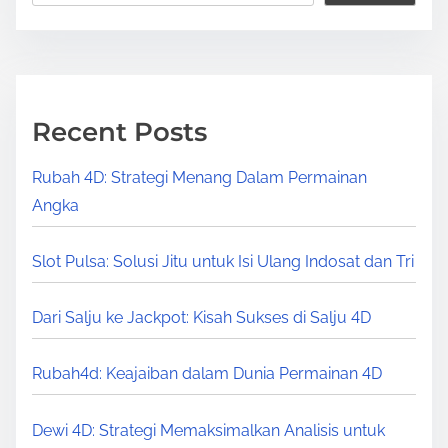
Recent Posts
Rubah 4D: Strategi Menang Dalam Permainan
Angka
Slot Pulsa: Solusi Jitu untuk Isi Ulang Indosat dan Tri
Dari Salju ke Jackpot: Kisah Sukses di Salju 4D
Rubah4d: Keajaiban dalam Dunia Permainan 4D
Dewi 4D: Strategi Memaksimalkan Analisis untuk