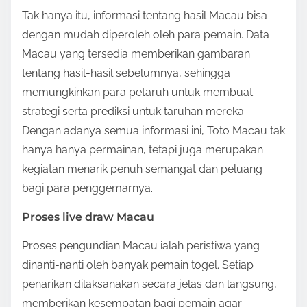
Tak hanya itu, informasi tentang hasil Macau bisa
dengan mudah diperoleh oleh para pemain. Data
Macau yang tersedia memberikan gambaran
tentang hasil-hasil sebelumnya, sehingga
memungkinkan para petaruh untuk membuat
strategi serta prediksi untuk taruhan mereka.
Dengan adanya semua informasi ini, Toto Macau tak
hanya hanya permainan, tetapi juga merupakan
kegiatan menarik penuh semangat dan peluang
bagi para penggemarnya.
Proses live draw Macau
Proses pengundian Macau ialah peristiwa yang
dinanti-nanti oleh banyak pemain togel. Setiap
penarikan dilaksanakan secara jelas dan langsung,
memberikan kesempatan bagi pemain agar