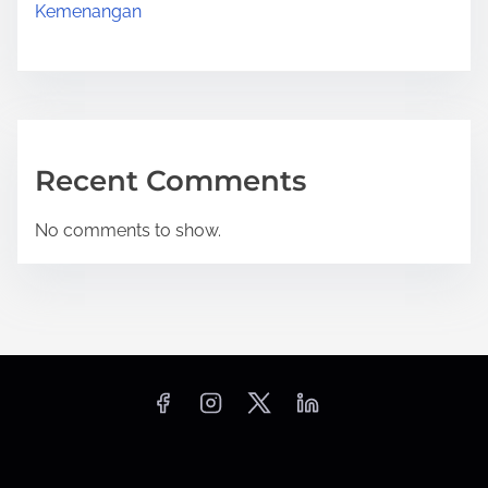
Kemenangan
Recent Comments
No comments to show.