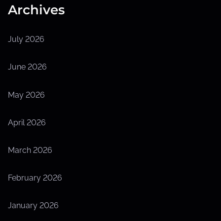
Archives
July 2026
June 2026
May 2026
April 2026
March 2026
February 2026
January 2026