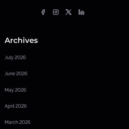
Archives
July 2026
June 2026
May 2026
April 2026
March 2026