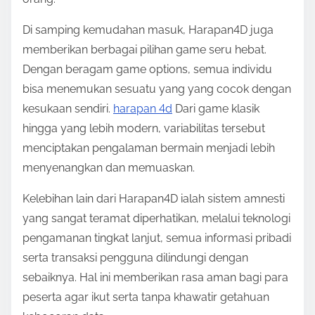
Di samping kemudahan masuk, Harapan4D juga
memberikan berbagai pilihan game seru hebat.
Dengan beragam game options, semua individu
bisa menemukan sesuatu yang yang cocok dengan
kesukaan sendiri.
harapan 4d
Dari game klasik
hingga yang lebih modern, variabilitas tersebut
menciptakan pengalaman bermain menjadi lebih
menyenangkan dan memuaskan.
Kelebihan lain dari Harapan4D ialah sistem amnesti
yang sangat teramat diperhatikan, melalui teknologi
pengamanan tingkat lanjut, semua informasi pribadi
serta transaksi pengguna dilindungi dengan
sebaiknya. Hal ini memberikan rasa aman bagi para
peserta agar ikut serta tanpa khawatir getahuan