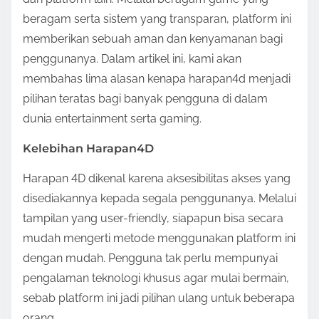
beragam serta sistem yang transparan, platform ini
memberikan sebuah aman dan kenyamanan bagi
penggunanya. Dalam artikel ini, kami akan
membahas lima alasan kenapa harapan4d menjadi
pilihan teratas bagi banyak pengguna di dalam
dunia entertainment serta gaming.
Kelebihan Harapan4D
Harapan 4D dikenal karena aksesibilitas akses yang
disediakannya kepada segala penggunanya. Melalui
tampilan yang user-friendly, siapapun bisa secara
mudah mengerti metode menggunakan platform ini
dengan mudah. Pengguna tak perlu mempunyai
pengalaman teknologi khusus agar mulai bermain,
sebab platform ini jadi pilihan ulang untuk beberapa
orang.