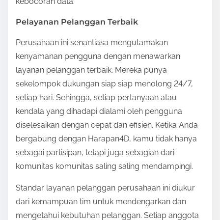
kebocoran data.
Pelayanan Pelanggan Terbaik
Perusahaan ini senantiasa mengutamakan
kenyamanan pengguna dengan menawarkan
layanan pelanggan terbaik. Mereka punya
sekelompok dukungan siap siap menolong 24/7,
setiap hari. Sehingga, setiap pertanyaan atau
kendala yang dihadapi dialami oleh pengguna
diselesaikan dengan cepat dan efisien. Ketika Anda
bergabung dengan Harapan4D, kamu tidak hanya
sebagai partisipan, tetapi juga sebagian dari
komunitas komunitas saling saling mendampingi.
Standar layanan pelanggan perusahaan ini diukur
dari kemampuan tim untuk mendengarkan dan
mengetahui kebutuhan pelanggan. Setiap anggota