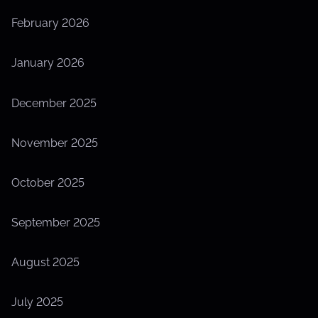
February 2026
January 2026
December 2025
November 2025
October 2025
September 2025
August 2025
July 2025