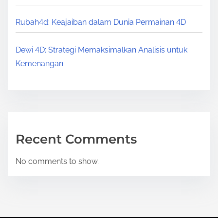
Rubah4d: Keajaiban dalam Dunia Permainan 4D
Dewi 4D: Strategi Memaksimalkan Analisis untuk
Kemenangan
Recent Comments
No comments to show.