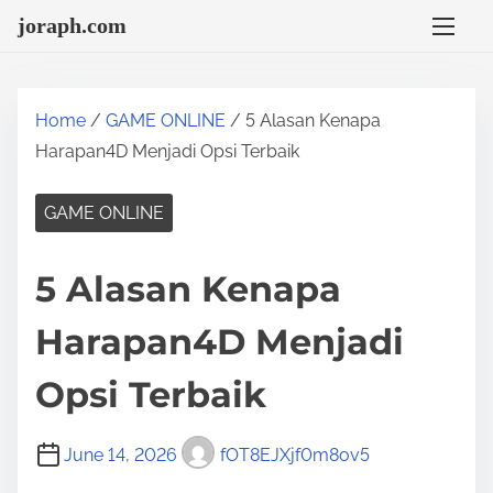
S
joraph.com
k
i
p
Home
/
GAME ONLINE
/ 5 Alasan Kenapa
t
Harapan4D Menjadi Opsi Terbaik
o
c
GAME ONLINE
o
n
5 Alasan Kenapa
t
e
Harapan4D Menjadi
n
t
Opsi Terbaik
June 14, 2026
fOT8EJXjf0m8ov5