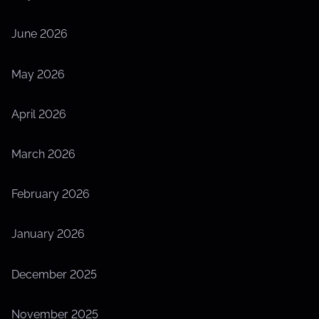
June 2026
May 2026
April 2026
March 2026
February 2026
January 2026
December 2025
November 2025