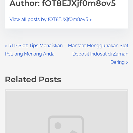
p
Author: fOT8EJXjf0m8ov5
t
o
i
s
View all posts by fOT8EJXjf0m8ov5 >
m
t
e
o
n
P
<
RTP Slot: Tips Menaikkan
Manfaat Menggunakan Slot
:
Peluang Menang Anda
Deposit Indosat di Zaman
o
Daring
>
s
Related Posts
t
Image Placeholder
s
n
a
v