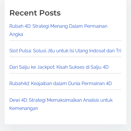
Recent Posts
Rubah 4D: Strategi Menang Dalam Permainan
Angka
Slot Pulsa: Solusi Jitu untuk Isi Ulang Indosat dan Tri
Dari Salju ke Jackpot: Kisah Sukses di Salju 4D
Rubah4d: Keajaiban dalam Dunia Permainan 4D
Dewi 4D: Strategi Memaksimalkan Analisis untuk
Kemenangan