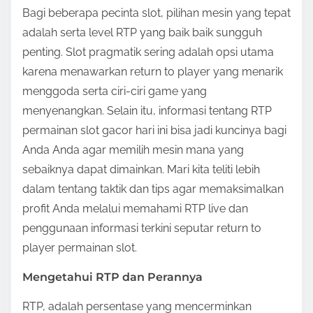
n
Bagi beberapa pecinta slot, pilihan mesin yang tepat
:
adalah serta level RTP yang baik baik sungguh
penting. Slot pragmatik sering adalah opsi utama
karena menawarkan return to player yang menarik
menggoda serta ciri-ciri game yang
menyenangkan. Selain itu, informasi tentang RTP
permainan slot gacor hari ini bisa jadi kuncinya bagi
Anda Anda agar memilih mesin mana yang
sebaiknya dapat dimainkan. Mari kita teliti lebih
dalam tentang taktik dan tips agar memaksimalkan
profit Anda melalui memahami RTP live dan
penggunaan informasi terkini seputar return to
player permainan slot.
Mengetahui RTP dan Perannya
RTP, adalah persentase yang mencerminkan