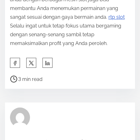
membantu Anda menemukan permainan yang
sangat sesuai dengan gaya bermain anda.
rtp slot
Selalu ingat untuk tetap fokus utama bergaming
dengan senang-senang sambil tetap
memaksimalkan profit yang Anda peroleh.
S
h
P
a
3 min read
o
r
s
e
t
t
r
h
e
i
a
s
d