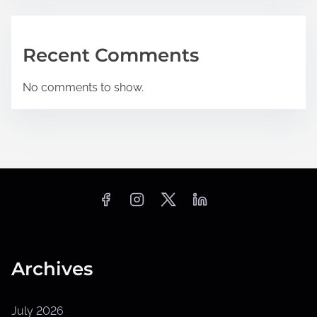
Recent Comments
No comments to show.
Archives
July 2026