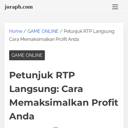
S
joraph.com
k
i
p
Home
/
GAME ONLINE
/ Petunjuk RTP Langsung:
t
Cara Memaksimalkan Profit Anda
o
c
GAME ONLINE
o
n
Petunjuk RTP
t
e
Langsung: Cara
n
t
Memaksimalkan Profit
Anda