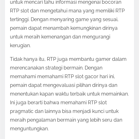
untuk mencari tahu informasi mengenai bocoran
RTP slot dan mengetahui mana yang memiliki RTP
tertinggi. Dengan menyaring game yang sesuai,
pemain dapat menambah kemungkinan dirinya
untuk meraih kemenangan dan mengurangi
kerugian.
Tidak hanya itu, RTP juga membantu gamer dalam
merencanakan strategi bermain. Dengan
memahami memahami RTP slot gacor hari ini,
pemain dapat mengevaluasi pilihan dirinya dan
menentukan kapan waktu terbaik untuk memainkan.
Ini juga berarti bahwa memahami RTP slot
pragmatic dan lainnya bisa menjadi kunci untuk
meraih pengalaman bermain yang lebih seru dan
menguntungkan.