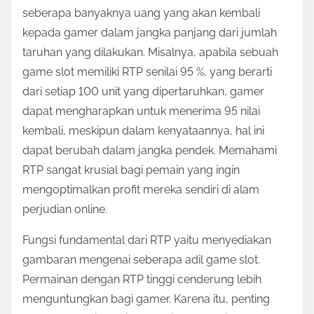
seberapa banyaknya uang yang akan kembali
kepada gamer dalam jangka panjang dari jumlah
taruhan yang dilakukan. Misalnya, apabila sebuah
game slot memiliki RTP senilai 95 %, yang berarti
dari setiap 100 unit yang dipertaruhkan, gamer
dapat mengharapkan untuk menerima 95 nilai
kembali, meskipun dalam kenyataannya, hal ini
dapat berubah dalam jangka pendek. Memahami
RTP sangat krusial bagi pemain yang ingin
mengoptimalkan profit mereka sendiri di alam
perjudian online.
Fungsi fundamental dari RTP yaitu menyediakan
gambaran mengenai seberapa adil game slot.
Permainan dengan RTP tinggi cenderung lebih
menguntungkan bagi gamer. Karena itu, penting