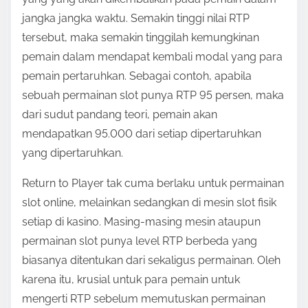
jangka jangka waktu. Semakin tinggi nilai RTP
tersebut, maka semakin tinggilah kemungkinan
pemain dalam mendapat kembali modal yang para
pemain pertaruhkan. Sebagai contoh, apabila
sebuah permainan slot punya RTP 95 persen, maka
dari sudut pandang teori, pemain akan
mendapatkan 95.000 dari setiap dipertaruhkan
yang dipertaruhkan.
Return to Player tak cuma berlaku untuk permainan
slot online, melainkan sedangkan di mesin slot fisik
setiap di kasino. Masing-masing mesin ataupun
permainan slot punya level RTP berbeda yang
biasanya ditentukan dari sekaligus permainan. Oleh
karena itu, krusial untuk para pemain untuk
mengerti RTP sebelum memutuskan permainan