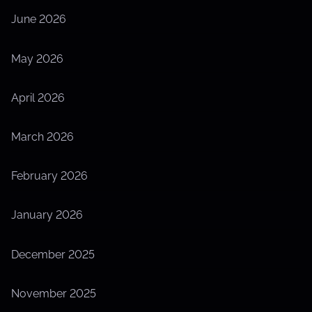
June 2026
May 2026
April 2026
March 2026
February 2026
January 2026
December 2025
November 2025