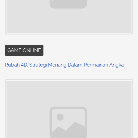
i
g
a
t
i
GAME ONLINE
o
Rubah 4D: Strategi Menang Dalam Permainan Angka
n
Image Placeholder