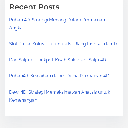
Recent Posts
Rubah 4D: Strategi Menang Dalam Permainan
Angka
Slot Pulsa: Solusi Jitu untuk Isi Ulang Indosat dan Tri
Dari Salju ke Jackpot: Kisah Sukses di Salju 4D
Rubah4d: Keajaiban dalam Dunia Permainan 4D
Dewi 4D: Strategi Memaksimalkan Analisis untuk
Kemenangan