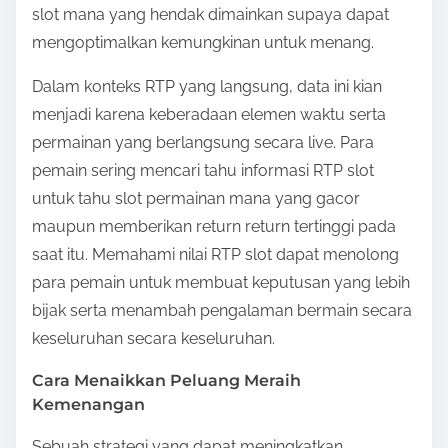
slot mana yang hendak dimainkan supaya dapat
mengoptimalkan kemungkinan untuk menang.
Dalam konteks RTP yang langsung, data ini kian
menjadi karena keberadaan elemen waktu serta
permainan yang berlangsung secara live. Para
pemain sering mencari tahu informasi RTP slot
untuk tahu slot permainan mana yang gacor
maupun memberikan return return tertinggi pada
saat itu. Memahami nilai RTP slot dapat menolong
para pemain untuk membuat keputusan yang lebih
bijak serta menambah pengalaman bermain secara
keseluruhan secara keseluruhan.
Cara Menaikkan Peluang Meraih
Kemenangan
Sebuah strategi yang dapat meningkatkan