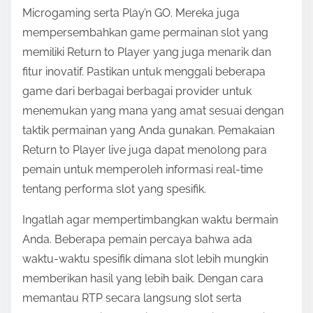
Microgaming serta Play’n GO. Mereka juga
mempersembahkan game permainan slot yang
memiliki Return to Player yang juga menarik dan
fitur inovatif. Pastikan untuk menggali beberapa
game dari berbagai berbagai provider untuk
menemukan yang mana yang amat sesuai dengan
taktik permainan yang Anda gunakan. Pemakaian
Return to Player live juga dapat menolong para
pemain untuk memperoleh informasi real-time
tentang performa slot yang spesifik.
Ingatlah agar mempertimbangkan waktu bermain
Anda. Beberapa pemain percaya bahwa ada
waktu-waktu spesifik dimana slot lebih mungkin
memberikan hasil yang lebih baik. Dengan cara
memantau RTP secara langsung slot serta