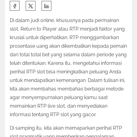
S
h
Di dalam judi online, khususnya pada permainan
a
slot, Return to Player atau RTP menjadi faktor yang
r
krusial untuk diperhatikan. RTP menggambarkan
e
prosentase uang akan dikembalikan kepada pemain
t
dari total total bet yang selama dalam periode yang
h
telah ditentukan. Karena itu, mengetahui informasi
i
perihal RTP slot bisa meningkatkan peluang Anda
s
untuk mendapatkan kemenangan. Dalam tulisan ini,
p
kita akan membahas membahas berbagai metode
o
agar menyempurnakan peluang kamu saat
s
memainkan RTP live slot, dan menyediakan
t
informasi tentang RTP slot yang gacor.
o
n
Di samping itu, kita akan memaparkan perihal RTP
:
slot pragmatik yang memberikan pengalaman