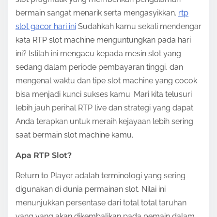
bermain sangat menarik serta mengasyikkan.
rtp
slot gacor hari ini
Sudahkah kamu sekali mendengar
kata RTP slot machine menguntungkan pada hari
ini? Istilah ini mengacu kepada mesin slot yang
sedang dalam periode pembayaran tinggi, dan
mengenal waktu dan tipe slot machine yang cocok
bisa menjadi kunci sukses kamu. Mari kita telusuri
lebih jauh perihal RTP live dan strategi yang dapat
Anda terapkan untuk meraih kejayaan lebih sering
saat bermain slot machine kamu.
Apa RTP Slot?
Return to Player adalah terminologi yang sering
digunakan di dunia permainan slot. Nilai ini
menunjukkan persentase dari total total taruhan
yang yang akan dikembalikan pada pemain dalam