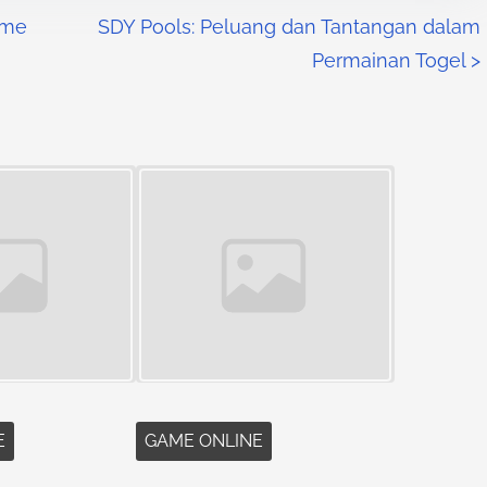
ame
SDY Pools: Peluang dan Tantangan dalam
Permainan Togel
>
Image Placeholder
E
GAME ONLINE