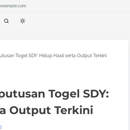
@example.com
tusan Togel SDY: Hidup Hasil serta Output Terkini
putusan Togel SDY:
ta Output Terkini
5