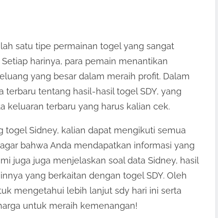
lah satu tipe permainan togel yang sangat
. Setiap harinya, para pemain menantikan
luang yang besar dalam meraih profit. Dalam
a terbaru tentang hasil-hasil togel SDY, yang
keluaran terbaru yang harus kalian cek.
togel Sidney, kalian dapat mengikuti semua
 agar bahwa Anda mendapatkan informasi yang
ami juga juga menjelaskan soal data Sidney, hasil
lainnya yang berkaitan dengan togel SDY. Oleh
uk mengetahui lebih lanjut sdy hari ini serta
harga untuk meraih kemenangan!