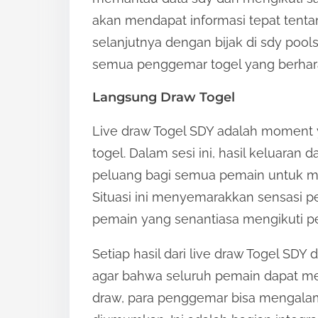
akan mendapat informasi tepat tent
selanjutnya dengan bijak di sdy pool
semua penggemar togel yang berha
Langsung Draw Togel
Live draw Togel SDY adalah moment 
togel. Dalam sesi ini, hasil keluaran
peluang bagi semua pemain untuk me
Situasi ini menyemarakkan sensasi 
pemain yang senantiasa mengikuti pe
Setiap hasil dari live draw Togel SDY
agar bahwa seluruh pemain dapat me
draw, para penggemar bisa mengalam