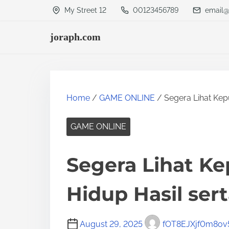
S
My Street 12
00123456789
email
k
joraph.com
i
p
t
o
Home
/
GAME ONLINE
/ Segera Lihat Kepu
c
o
GAME ONLINE
n
t
Segera Lihat Ke
e
n
Hidup Hasil ser
t
August 29, 2025
fOT8EJXjf0m8ov