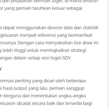
 dari perjalanan bermain togel, di mana seluruh
mor yang pemain taruhkan keluar sebagai
a dapat menggunakan diverse data dan statistik
ngeluaran menjadi referensi yang bermanfaat
usnya. Dengan cara menyaksikan live draw ini
g lebih tinggi untuk meningkatkan strategi
gan dalam setiap sesi togel SDY.
Y
ormasi penting yang dicari oleh beberapa
asil output yang lalu, pemain sanggup
kin berguna dari menentukan angka-angka
geluaran dicatat secara baik dan tersedia bagi