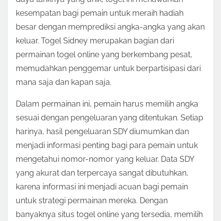
kesempatan bagi pemain untuk meraih hadiah
besar dengan memprediksi angka-angka yang akan
keluar. Togel Sidney merupakan bagian dari
permainan togel online yang berkembang pesat,
memudahkan penggemar untuk berpartisipasi dari
mana saja dan kapan saja.
Dalam permainan ini, pemain harus memilih angka
sesuai dengan pengeluaran yang ditentukan. Setiap
harinya, hasil pengeluaran SDY diumumkan dan
menjadi informasi penting bagi para pemain untuk
mengetahui nomor-nomor yang keluar. Data SDY
yang akurat dan terpercaya sangat dibutuhkan,
karena informasi ini menjadi acuan bagi pemain
untuk strategi permainan mereka. Dengan
banyaknya situs togel online yang tersedia, memilih