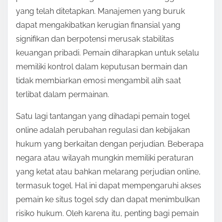
yang telah ditetapkan. Manajemen yang buruk
dapat mengakibatkan kerugian finansial yang
signifikan dan berpotensi merusak stabilitas
keuangan pribadi. Pemain diharapkan untuk selalu
memiliki kontrol dalam keputusan bermain dan
tidak membiarkan emosi mengambil alih saat
terlibat dalam permainan.
Satu lagi tantangan yang dihadapi pemain togel
online adalah perubahan regulasi dan kebijakan
hukum yang berkaitan dengan perjudian. Beberapa
negara atau wilayah mungkin memiliki peraturan
yang ketat atau bahkan melarang perjudian online,
termasuk togel. Hal ini dapat mempengaruhi akses
pemain ke situs togel sdy dan dapat menimbulkan
risiko hukum. Oleh karena itu, penting bagi pemain