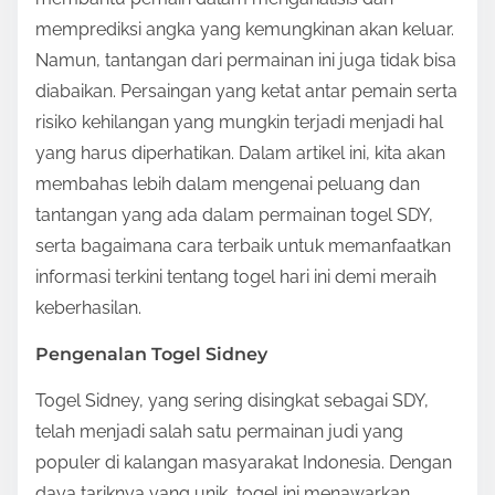
memprediksi angka yang kemungkinan akan keluar.
Namun, tantangan dari permainan ini juga tidak bisa
diabaikan. Persaingan yang ketat antar pemain serta
risiko kehilangan yang mungkin terjadi menjadi hal
yang harus diperhatikan. Dalam artikel ini, kita akan
membahas lebih dalam mengenai peluang dan
tantangan yang ada dalam permainan togel SDY,
serta bagaimana cara terbaik untuk memanfaatkan
informasi terkini tentang togel hari ini demi meraih
keberhasilan.
Pengenalan Togel Sidney
Togel Sidney, yang sering disingkat sebagai SDY,
telah menjadi salah satu permainan judi yang
populer di kalangan masyarakat Indonesia. Dengan
daya tariknya yang unik, togel ini menawarkan