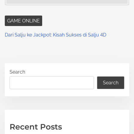
GAME ONLINE
Dari Salju ke Jackpot: Kisah Sukses di Salju 4D
Search
Search
Recent Posts