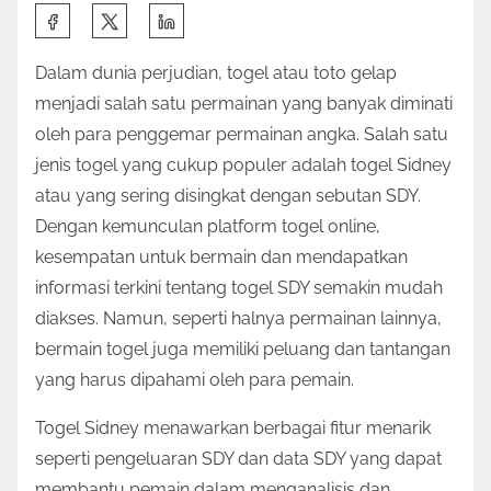
S
h
Dalam dunia perjudian, togel atau toto gelap
a
menjadi salah satu permainan yang banyak diminati
r
oleh para penggemar permainan angka. Salah satu
e
jenis togel yang cukup populer adalah togel Sidney
t
atau yang sering disingkat dengan sebutan SDY.
h
Dengan kemunculan platform togel online,
i
kesempatan untuk bermain dan mendapatkan
s
informasi terkini tentang togel SDY semakin mudah
p
diakses. Namun, seperti halnya permainan lainnya,
o
bermain togel juga memiliki peluang dan tantangan
s
yang harus dipahami oleh para pemain.
t
o
Togel Sidney menawarkan berbagai fitur menarik
n
seperti pengeluaran SDY dan data SDY yang dapat
:
membantu pemain dalam menganalisis dan