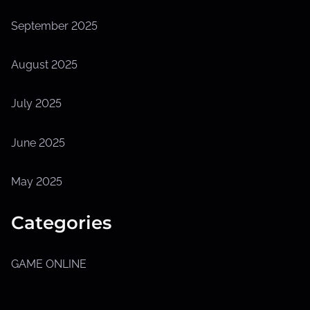
September 2025
August 2025
July 2025
June 2025
May 2025
Categories
GAME ONLINE