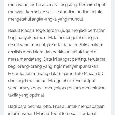
menayangkan hasil secara langsung. Pemain dapat
menyaksikan setiap sesi sesi undian undian untuk
mengetahui angka-angka yang muncul.
Result Macau Togel terbaru juga menjadi perhatian
bagi banyak pemain. Melalui mengetahui angka
result yang muncul, peserta dapat melaksanakan
analisis mendalam dan perkiraan untuk togel di
masa mendatang. Data ini sangat penting, terutama
bagi orang-orang yang ingin menyempurnakan
kesempatan menang dalam game Toto Macau 5D
dan togel macau 5d. Mengetahui trend output
sebelumnya dapat menyokong dalam menentukan
taktik yang optimal.
Bagi para pecinta lotto, krusial untuk mendapatkan
informasi hasil Macau Togel tercepat. Terdapat