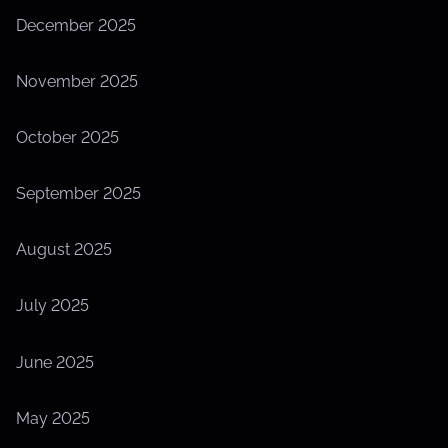
December 2025
November 2025
October 2025
September 2025
August 2025
July 2025
June 2025
May 2025