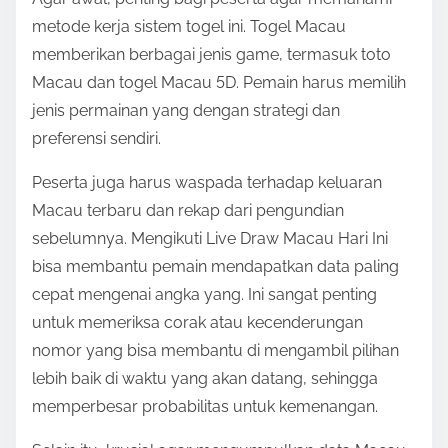
metode kerja sistem togel ini. Togel Macau
memberikan berbagai jenis game, termasuk toto
Macau dan togel Macau 5D. Pemain harus memilih
jenis permainan yang dengan strategi dan
preferensi sendiri.
Peserta juga harus waspada terhadap keluaran
Macau terbaru dan rekap dari pengundian
sebelumnya. Mengikuti Live Draw Macau Hari Ini
bisa membantu pemain mendapatkan data paling
cepat mengenai angka yang. Ini sangat penting
untuk memeriksa corak atau kecenderungan
nomor yang bisa membantu di mengambil pilihan
lebih baik di waktu yang akan datang, sehingga
memperbesar probabilitas untuk kemenangan.