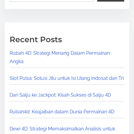
Recent Posts
Rubah 4D: Strategi Menang Dalam Permainan
Angka
Slot Pulsa: Solusi Jitu untuk Isi Ulang Indosat dan Tri
Dari Salju ke Jackpot: Kisah Sukses di Salju 4D
Rubah4d: Keajaiban dalam Dunia Permainan 4D
Dewi 4D: Strategi Memaksimalkan Analisis untuk