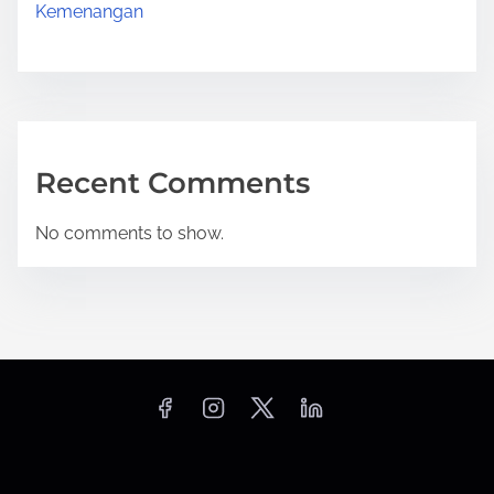
Kemenangan
Recent Comments
No comments to show.