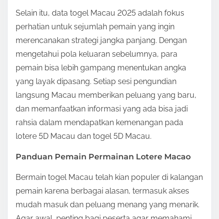
Selain itu, data togel Macau 2025 adalah fokus
perhatian untuk sejumlah pemain yang ingin
merencanakan strategi jangka panjang. Dengan
mengetahui pola keluaran sebelumnya, para
pemain bisa lebih gampang menentukan angka
yang layak dipasang. Setiap sesi pengundian
langsung Macau memberikan peluang yang baru,
dan memanfaatkan informasi yang ada bisa jadi
rahsia dalam mendapatkan kemenangan pada
lotere 5D Macau dan togel 5D Macau.
Panduan Pemain Permainan Lotere Macao
Bermain togel Macau telah kian populer di kalangan
pemain karena berbagai alasan, termasuk akses
mudah masuk dan peluang menang yang menarik.
Agar awal, penting bagi peserta agar memahami