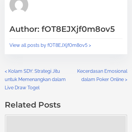
h
e
i
a
s
d
p
Author: fOT8EJXjf0m8ov5
t
o
i
s
View all posts by fOT8EJXjf0m8ov5 >
m
t
e
o
n
P
<
Kolam SDY: Strategi Jitu
Kecerdasan Emosional
:
untuk Memenangkan dalam
dalam Poker Online
>
o
Live Draw Togel
s
Related Posts
t
Image Placeholder
s
n