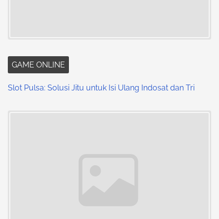
GAME ONLINE
Slot Pulsa: Solusi Jitu untuk Isi Ulang Indosat dan Tri
Image Placeholder