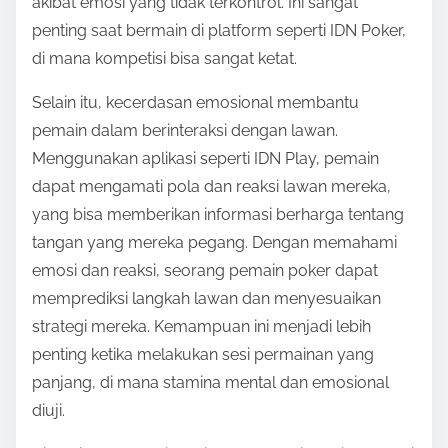
akibat emosi yang tidak terkontrol. Ini sangat
penting saat bermain di platform seperti IDN Poker,
di mana kompetisi bisa sangat ketat.
Selain itu, kecerdasan emosional membantu
pemain dalam berinteraksi dengan lawan.
Menggunakan aplikasi seperti IDN Play, pemain
dapat mengamati pola dan reaksi lawan mereka,
yang bisa memberikan informasi berharga tentang
tangan yang mereka pegang. Dengan memahami
emosi dan reaksi, seorang pemain poker dapat
memprediksi langkah lawan dan menyesuaikan
strategi mereka. Kemampuan ini menjadi lebih
penting ketika melakukan sesi permainan yang
panjang, di mana stamina mental dan emosional
diuji.