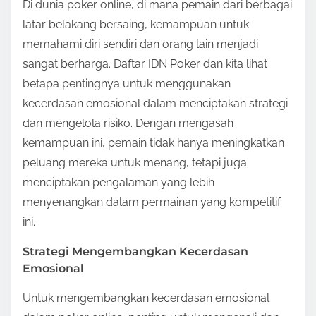
Di dunia poker online, di mana pemain dari berbagai
latar belakang bersaing, kemampuan untuk
memahami diri sendiri dan orang lain menjadi
sangat berharga. Daftar IDN Poker dan kita lihat
betapa pentingnya untuk menggunakan
kecerdasan emosional dalam menciptakan strategi
dan mengelola risiko. Dengan mengasah
kemampuan ini, pemain tidak hanya meningkatkan
peluang mereka untuk menang, tetapi juga
menciptakan pengalaman yang lebih
menyenangkan dalam permainan yang kompetitif
ini.
Strategi Mengembangkan Kecerdasan
Emosional
Untuk mengembangkan kecerdasan emosional