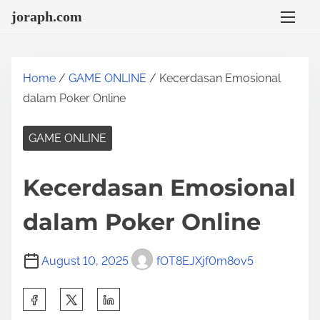
S
joraph.com
k
i
p
Home
/
GAME ONLINE
/ Kecerdasan Emosional
t
dalam Poker Online
o
c
GAME ONLINE
o
n
Kecerdasan Emosional
t
e
dalam Poker Online
n
t
August 10, 2025
fOT8EJXjf0m8ov5
S
h