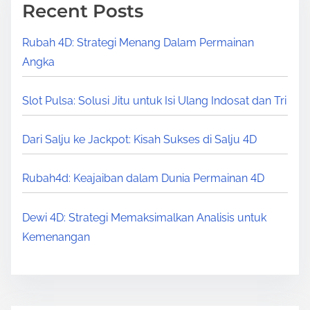
Recent Posts
Rubah 4D: Strategi Menang Dalam Permainan
Angka
Slot Pulsa: Solusi Jitu untuk Isi Ulang Indosat dan Tri
Dari Salju ke Jackpot: Kisah Sukses di Salju 4D
Rubah4d: Keajaiban dalam Dunia Permainan 4D
Dewi 4D: Strategi Memaksimalkan Analisis untuk
Kemenangan