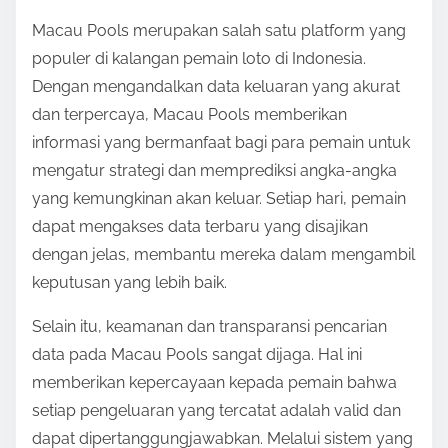
Macau Pools merupakan salah satu platform yang
populer di kalangan pemain loto di Indonesia.
Dengan mengandalkan data keluaran yang akurat
dan terpercaya, Macau Pools memberikan
informasi yang bermanfaat bagi para pemain untuk
mengatur strategi dan memprediksi angka-angka
yang kemungkinan akan keluar. Setiap hari, pemain
dapat mengakses data terbaru yang disajikan
dengan jelas, membantu mereka dalam mengambil
keputusan yang lebih baik.
Selain itu, keamanan dan transparansi pencarian
data pada Macau Pools sangat dijaga. Hal ini
memberikan kepercayaan kepada pemain bahwa
setiap pengeluaran yang tercatat adalah valid dan
dapat dipertanggungjawabkan. Melalui sistem yang