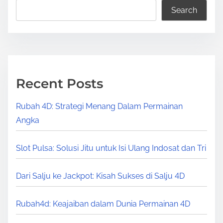
Search
Recent Posts
Rubah 4D: Strategi Menang Dalam Permainan
Angka
Slot Pulsa: Solusi Jitu untuk Isi Ulang Indosat dan Tri
Dari Salju ke Jackpot: Kisah Sukses di Salju 4D
Rubah4d: Keajaiban dalam Dunia Permainan 4D