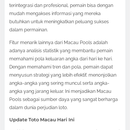
terintegrasi dan profesional, pemain bisa dengan
mudah mengakses informasi yang mereka
butuhkan untuk meningkatkan peluang sukses
dalam permainan.
Fitur menarik lainnya dari Macau Pools adalah
adanya analisis statistik yang membantu pemain
memahami pola keluaran angka dari hari ke hari.
Dengan memahami tren dan pola, pemain dapat
menyusun strategi yang lebih efektif, menonjolkan
angka-angka yang sering muncul serta angka-
angka yang jarang keluar. Ini menjadikan Macau
Pools sebagai sumber daya yang sangat berharga
dalam dunia perjudian loto.
Update Toto Macau Hari Ini