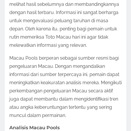
melihat hasil sebelumnya dan membandingkannya
dengan hasil terbaru. Informasi ini sangat berharga
untuk mengevaluasi peluang taruhan di masa
depan. Oleh karena itu, penting bagi pemain untuk
rutin memeriksa Toto Macau hari ini agar tidak
melewatkan informasi yang relevan.
Macau Pools berperan sebagai sumber resmi bagi
pengeluaran Macau. Dengan mengandalkan
informasi dari sumber terpercaya ini, pemain dapat
meningkatkan keakuratan analisis mereka. Mengikuti
perkembangan pengeluaran Macau secara aktif
juga dapat membantu dalam mengidentifikasi tren
atau angka keberuntungan tertentu yang sering
muncul dalam permainan.
Analisis Macau Pools