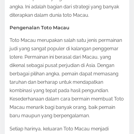
angka. Ini adalah bagian dari strategi yang banyak
diterapkan dalam dunia toto Macau.
Pengenalan Toto Macau
Toto Macau merupakan salah satu jenis permainan
judi yang sangat populer di kalangan penggemar
lotere. Permainan ini berasal dari Macau, yang
dikenal sebagai pusat perjudian di Asia. Dengan
berbagai pilihan angka, pemain dapat memasang
taruhan dan berharap untuk mendapatkan
kombinasi yang tepat pada hasil pengundian.
Kesederhanaan dalam cara bermain membuat Toto
Macau menarik bagi banyak orang, baik pemain
baru maupun yang berpengalaman.
Setiap harinya, keluaran Toto Macau menjadi