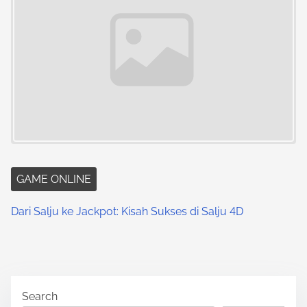
GAME ONLINE
Dari Salju ke Jackpot: Kisah Sukses di Salju 4D
Search