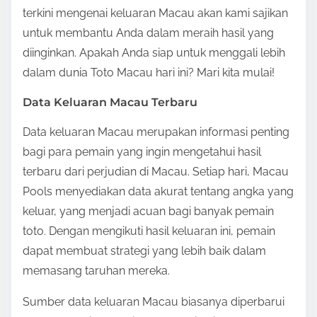
n
terkini mengenai keluaran Macau akan kami sajikan
:
untuk membantu Anda dalam meraih hasil yang
diinginkan. Apakah Anda siap untuk menggali lebih
dalam dunia Toto Macau hari ini? Mari kita mulai!
Data Keluaran Macau Terbaru
Data keluaran Macau merupakan informasi penting
bagi para pemain yang ingin mengetahui hasil
terbaru dari perjudian di Macau. Setiap hari, Macau
Pools menyediakan data akurat tentang angka yang
keluar, yang menjadi acuan bagi banyak pemain
toto. Dengan mengikuti hasil keluaran ini, pemain
dapat membuat strategi yang lebih baik dalam
memasang taruhan mereka.
Sumber data keluaran Macau biasanya diperbarui