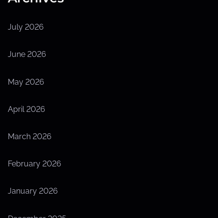
July 2026
June 2026
May 2026
April 2026
March 2026
February 2026
January 2026