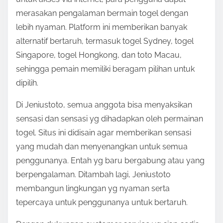
merasakan pengalaman bermain togel dengan
lebih nyaman. Platform ini memberikan banyak
alternatif bertaruh, termasuk togel Sydney, togel
Singapore, togel Hongkong, dan toto Macau,
sehingga pemain memiliki beragam pilihan untuk
dipilih.
Di Jeniustoto, semua anggota bisa menyaksikan
sensasi dan sensasi yg dihadapkan oleh permainan
togel. Situs ini didisain agar memberikan sensasi
yang mudah dan menyenangkan untuk semua
penggunanya. Entah yg baru bergabung atau yang
berpengalaman. Ditambah lagi, Jeniustoto
membangun lingkungan yg nyaman serta
tepercaya untuk penggunanya untuk bertaruh.