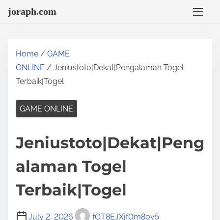
S
joraph.com
k
i
p
Home
/
GAME
t
ONLINE
/ Jeniustoto|Dekat|Pengalaman Togel
o
Terbaik|Togel
c
o
GAME ONLINE
n
t
Jeniustoto|Dekat|Peng
e
n
alaman Togel
t
Terbaik|Togel
July 2, 2026
fOT8EJXjf0m8ov5