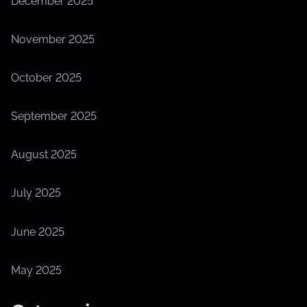
December 2025
November 2025
October 2025
September 2025
August 2025
July 2025
June 2025
May 2025