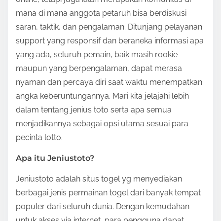
:
mana di mana anggota petaruh bisa berdiskusi
saran, taktik, dan pengalaman. Ditunjang pelayanan
support yang responsif dan beraneka informasi apa
yang ada, seluruh pemain, baik masih rookie
maupun yang berpengalaman, dapat merasa
nyaman dan percaya diri saat waktu menempatkan
angka keberuntungannya. Mari kita jelajahi lebih
dalam tentang jenius toto serta apa semua
menjadikannya sebagai opsi utama sesuai para
pecinta lotto.
Apa itu Jeniustoto?
Jeniustoto adalah situs togel yg menyediakan
berbagai jenis permainan togel dari banyak tempat
populer dari seluruh dunia. Dengan kemudahan
untuk akses via internet, para pengguna dapat