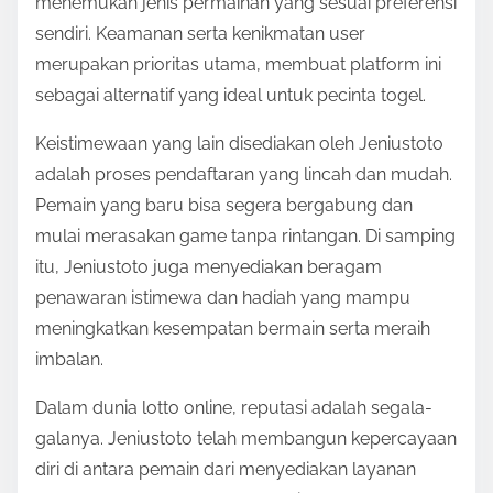
menemukan jenis permainan yang sesuai preferensi
sendiri. Keamanan serta kenikmatan user
merupakan prioritas utama, membuat platform ini
sebagai alternatif yang ideal untuk pecinta togel.
Keistimewaan yang lain disediakan oleh Jeniustoto
adalah proses pendaftaran yang lincah dan mudah.
Pemain yang baru bisa segera bergabung dan
mulai merasakan game tanpa rintangan. Di samping
itu, Jeniustoto juga menyediakan beragam
penawaran istimewa dan hadiah yang mampu
meningkatkan kesempatan bermain serta meraih
imbalan.
Dalam dunia lotto online, reputasi adalah segala-
galanya. Jeniustoto telah membangun kepercayaan
diri di antara pemain dari menyediakan layanan