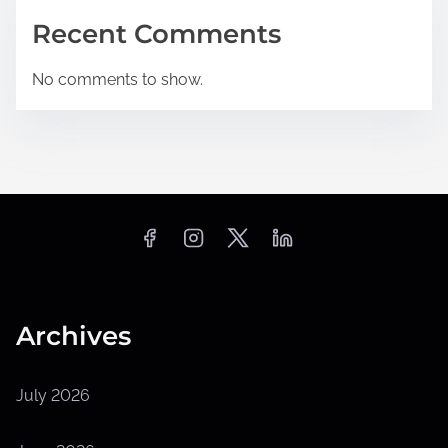
Recent Comments
No comments to show.
Archives
July 2026