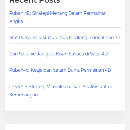
Rubah 4D: Strategi Menang Dalam Permainan
Angka
Slot Pulsa: Solusi Jitu untuk Isi Ulang Indosat dan Tri
Dari Salju ke Jackpot: Kisah Sukses di Salju 4D
Rubah4d: Keajaiban dalam Dunia Permainan 4D
Dewi 4D: Strategi Memaksimalkan Analisis untuk
Kemenangan