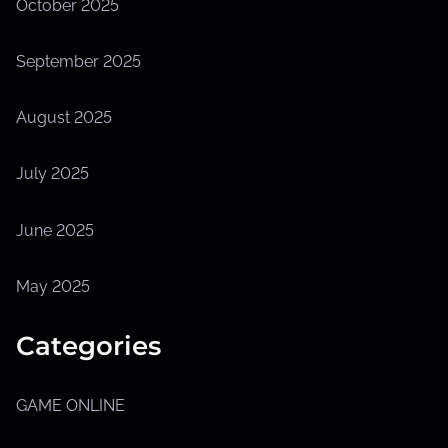
October 2025
September 2025
August 2025
July 2025
June 2025
May 2025
Categories
GAME ONLINE