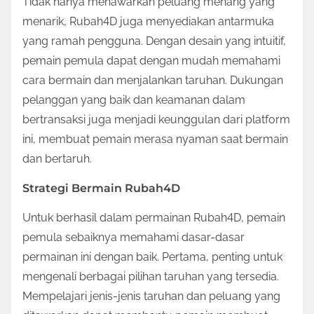
Tidak hanya menawarkan peluang menang yang
menarik, Rubah4D juga menyediakan antarmuka
yang ramah pengguna. Dengan desain yang intuitif,
pemain pemula dapat dengan mudah memahami
cara bermain dan menjalankan taruhan. Dukungan
pelanggan yang baik dan keamanan dalam
bertransaksi juga menjadi keunggulan dari platform
ini, membuat pemain merasa nyaman saat bermain
dan bertaruh.
Strategi Bermain Rubah4D
Untuk berhasil dalam permainan Rubah4D, pemain
pemula sebaiknya memahami dasar-dasar
permainan ini dengan baik. Pertama, penting untuk
mengenali berbagai pilihan taruhan yang tersedia.
Mempelajari jenis-jenis taruhan dan peluang yang