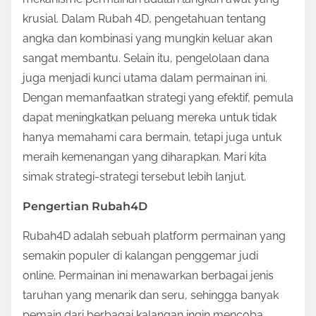
krusial. Dalam Rubah 4D, pengetahuan tentang
angka dan kombinasi yang mungkin keluar akan
sangat membantu. Selain itu, pengelolaan dana
juga menjadi kunci utama dalam permainan ini.
Dengan memanfaatkan strategi yang efektif, pemula
dapat meningkatkan peluang mereka untuk tidak
hanya memahami cara bermain, tetapi juga untuk
meraih kemenangan yang diharapkan. Mari kita
simak strategi-strategi tersebut lebih lanjut.
Pengertian Rubah4D
Rubah4D adalah sebuah platform permainan yang
semakin populer di kalangan penggemar judi
online. Permainan ini menawarkan berbagai jenis
taruhan yang menarik dan seru, sehingga banyak
pemain dari berbagai kalangan ingin mencoba