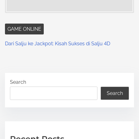
GAME ONLINE
Dari Salju ke Jackpot: Kisah Sukses di Salju 4D
Search
Search
Recent Posts