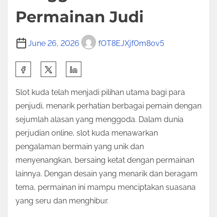
Permainan Judi
June 26, 2026
fOT8EJXjf0m8ov5
S
h
Slot kuda telah menjadi pilihan utama bagi para
a
penjudi, menarik perhatian berbagai pemain dengan
r
sejumlah alasan yang menggoda. Dalam dunia
e
perjudian online, slot kuda menawarkan
t
pengalaman bermain yang unik dan
h
menyenangkan, bersaing ketat dengan permainan
i
lainnya. Dengan desain yang menarik dan beragam
s
tema, permainan ini mampu menciptakan suasana
p
yang seru dan menghibur.
o
s