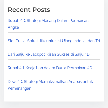
Recent Posts
Rubah 4D: Strategi Menang Dalam Permainan
Angka
Slot Pulsa: Solusi Jitu untuk Isi Ulang Indosat dan Tri
Dari Salju ke Jackpot: Kisah Sukses di Salju 4D
Rubah4d: Keajaiban dalam Dunia Permainan 4D
Dewi 4D: Strategi Memaksimalkan Analisis untuk
Kemenangan