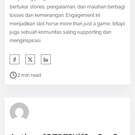
bertukar stories, pengalaman, dan malahan berbagi
losses dan kemenangan. Engagement ini
menjadikan slot horse more than just a game, tetapi
juga sebuah komunitas saling supporting dan
menginspirasi.
S
h
P
a
2 min read
o
r
s
e
t
t
r
h
e
i
a
s
d
p