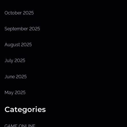
October 2025
September 2025
August 2025
July 2025
June 2025
May 2025
Categories
GAME ONLINE