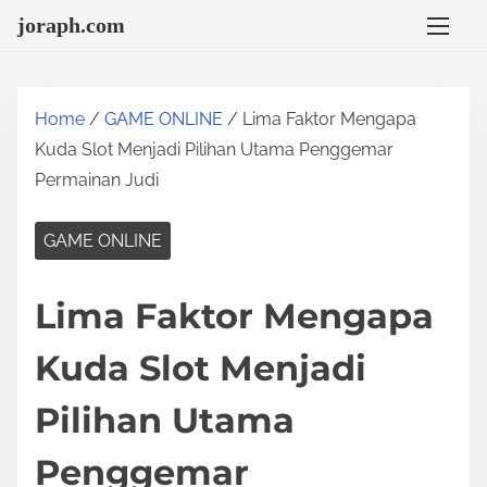
S
joraph.com
k
i
p
Home
/
GAME ONLINE
/ Lima Faktor Mengapa
t
Kuda Slot Menjadi Pilihan Utama Penggemar
o
Permainan Judi
c
o
GAME ONLINE
n
t
Lima Faktor Mengapa
e
n
Kuda Slot Menjadi
t
Pilihan Utama
Penggemar