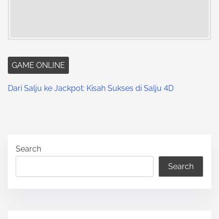
GAME ONLINE
Dari Salju ke Jackpot: Kisah Sukses di Salju 4D
Search
Search