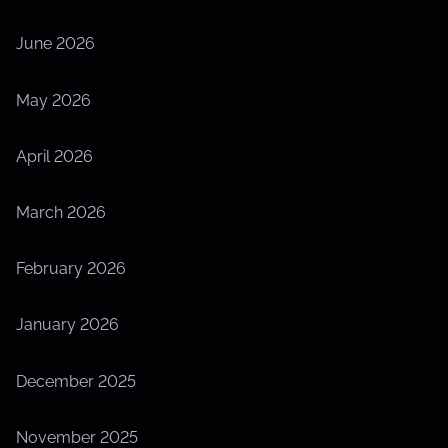
June 2026
May 2026
April 2026
March 2026
February 2026
January 2026
December 2025
November 2025