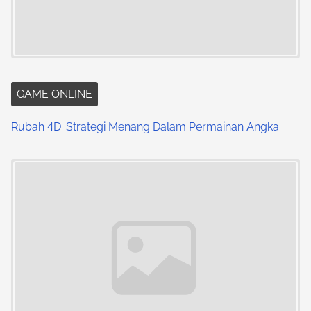
g
a
t
i
GAME ONLINE
o
Rubah 4D: Strategi Menang Dalam Permainan Angka
n
Image Placeholder