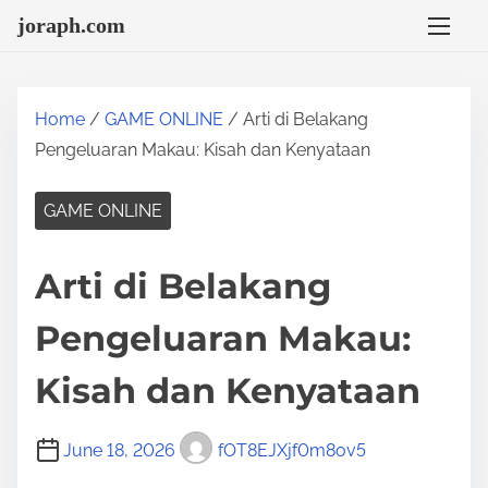
S
joraph.com
k
i
p
Home
/
GAME ONLINE
/ Arti di Belakang
t
Pengeluaran Makau: Kisah dan Kenyataan
o
c
GAME ONLINE
o
n
Arti di Belakang
t
e
Pengeluaran Makau:
n
t
Kisah dan Kenyataan
June 18, 2026
fOT8EJXjf0m8ov5