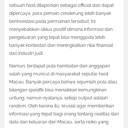
sebuah hasil dilaporkan sebagai official dan dapat
dipercaya, para pemain cenderung lebih banyak
berinvestasi pada permainan tersebut. Ini
menyebabkan siklus positif dimana informasi dan
pengeluaran yang tepat bisa menggoda lebih
banyak kontestan dan meningkatkan nilai finansial
dari industri judi.
Namun, terdapat pula hambatan dan anggapan
salah yang muncul di masyarakat seputar hasil
Macau. Banyak percaya bahwa sejumlah pola atau
bilangan spesifik bisa menaikkan kemungkinan
untung, namun nyatanya, setiap output adalah
random. Oleh karena itu, krusial agar memberikan
informasi yang tepat bagi orang tentang realitas dari
data dan keluaran dari Macau, serta risiko yang