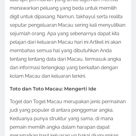
menawarkan peluang yang beda untuk memilih
digit untuk dipasang. Namun, takhayul serta realita
seputar pengeluaran Macau sering kali menyulitkan
sejumlah orang. Apa yang sebenarnya dapat kita
pelajari dari keluaran Macau hari ini Artikel ini akan
membahas semua hal yang dibutuhkan Anda
tentang tentang data dari Macau, termasuk angka
dan informasi terlengkap yang berkaitan dengan
kolam Macau dan keluaran terkini.
Toto dan Toto Macau: Mengerti Ide
Togel dan Togel Macau merupakan jenis permainan
judi yang populer di antara penggemar angka.
Keduanya punya struktur yang sama, di mana
pemain memilih angka dalam harapan dapat
meramalkan hasil keluaran yg bakal diumumkan.