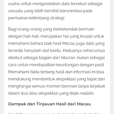
usaha untuk mengandalkan data tersebut sebagai
sesuatu yang lebih bersifat berorientasi pada
permainan ketimbang strategi.
Bagi orang-orang yang berkehendak bermain
dengan hati-hati, merupakan hal yang krusial untuk
memahami bahwa baik hasil Macau juga data yang
tersedia hanyalah alat bantu. Keduanya seharusnya
disebut sebagai bagian dari hiburan, bukan sebagai
cara untuk mendapatkan keuntungan dengan pasti.
Memahami fakta tentang hasil dan informasi ini bisa
mendukung membentuk ekspektasi yang tepat dan
menghargai semua momen bermain tanpa terjebak
dalam ilusi atau ekspektasi yang tidak realistis.
Dampak dan Tinjauan Hasil dari Macau