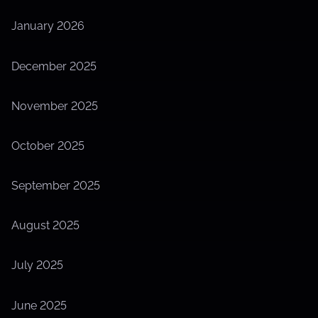
January 2026
December 2025
November 2025
October 2025
September 2025
August 2025
July 2025
June 2025