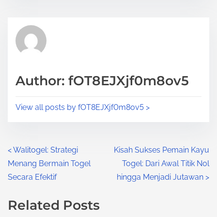
s
e
t
t
r
h
e
i
a
s
d
p
Author: fOT8EJXjf0m8ov5
t
o
i
s
View all posts by fOT8EJXjf0m8ov5 >
m
t
e
o
n
P
<
Walitogel: Strategi
Kisah Sukses Pemain Kayu
:
Menang Bermain Togel
Togel: Dari Awal Titik Nol
o
Secara Efektif
hingga Menjadi Jutawan
>
s
Related Posts
t