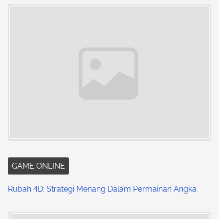
Image Placeholder
s
n
a
v
i
g
a
t
i
GAME ONLINE
o
Rubah 4D: Strategi Menang Dalam Permainan Angka
n
Image Placeholder