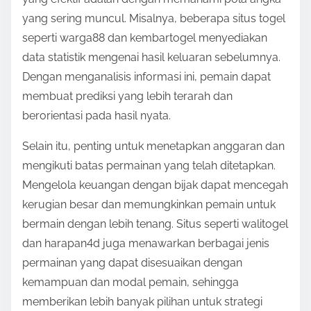
yang sering muncul. Misalnya, beberapa situs togel
seperti warga88 dan kembartogel menyediakan
data statistik mengenai hasil keluaran sebelumnya.
Dengan menganalisis informasi ini, pemain dapat
membuat prediksi yang lebih terarah dan
berorientasi pada hasil nyata.
Selain itu, penting untuk menetapkan anggaran dan
mengikuti batas permainan yang telah ditetapkan.
Mengelola keuangan dengan bijak dapat mencegah
kerugian besar dan memungkinkan pemain untuk
bermain dengan lebih tenang. Situs seperti walitogel
dan harapan4d juga menawarkan berbagai jenis
permainan yang dapat disesuaikan dengan
kemampuan dan modal pemain, sehingga
memberikan lebih banyak pilihan untuk strategi