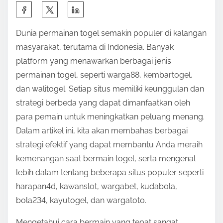
S
h
Dunia permainan togel semakin populer di kalangan
a
masyarakat, terutama di Indonesia. Banyak
r
platform yang menawarkan berbagai jenis
e
permainan togel, seperti warga88, kembartogel,
t
dan walitogel. Setiap situs memiliki keunggulan dan
h
strategi berbeda yang dapat dimanfaatkan oleh
i
para pemain untuk meningkatkan peluang menang.
s
Dalam artikel ini, kita akan membahas berbagai
p
strategi efektif yang dapat membantu Anda meraih
o
kemenangan saat bermain togel, serta mengenal
s
lebih dalam tentang beberapa situs populer seperti
t
harapan4d, kawanslot, wargabet, kudabola,
o
bola234, kayutogel, dan wargatoto.
n
:
Mengetahui cara bermain yang tepat sangat