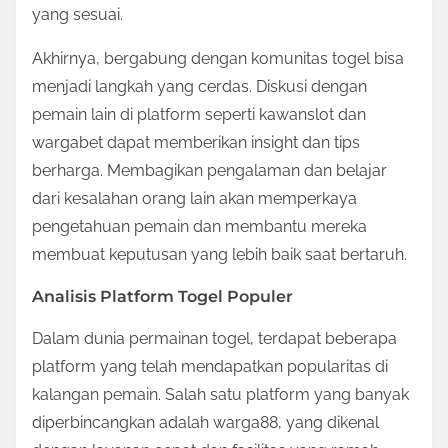
yang sesuai.
Akhirnya, bergabung dengan komunitas togel bisa
menjadi langkah yang cerdas. Diskusi dengan
pemain lain di platform seperti kawanslot dan
wargabet dapat memberikan insight dan tips
berharga. Membagikan pengalaman dan belajar
dari kesalahan orang lain akan memperkaya
pengetahuan pemain dan membantu mereka
membuat keputusan yang lebih baik saat bertaruh.
Analisis Platform Togel Populer
Dalam dunia permainan togel, terdapat beberapa
platform yang telah mendapatkan popularitas di
kalangan pemain. Salah satu platform yang banyak
diperbincangkan adalah warga88, yang dikenal