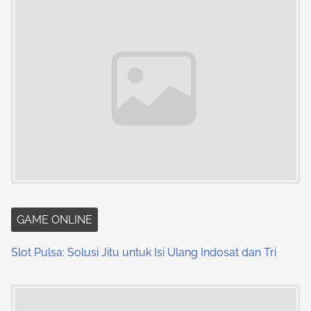
GAME ONLINE
Slot Pulsa: Solusi Jitu untuk Isi Ulang Indosat dan Tri
Image Placeholder