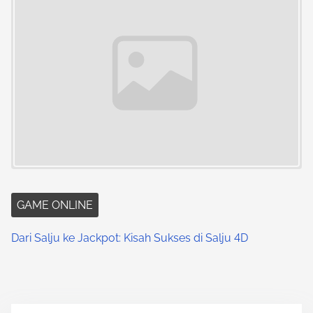
GAME ONLINE
Dari Salju ke Jackpot: Kisah Sukses di Salju 4D