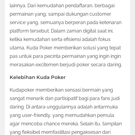
n
lainnya. Dari kemudahan pendaftaran, berbagai
:
permainan yang, sampai dukungan customer
service yang, semuanya berperan pada ketenaran
platform tersebut. Dalam zaman digital saat ini,
ketika kemudahan serta efisiensi adalah fokus
utama, Kuda Poker memberikan solusi yang tepat
pas untuk para pecinta permainan yang ingin ingin
merasakan excitemen berjudi poker secara daring.
Kelebihan Kuda Poker
Kudapoker memberikan sensasi bermain yang
sangat menarik dan partisipatif bagi para fans judi
daring. Di antara unggulannya adalah antarmuka
yang user-friendly, yang memudahkan pemula
agar mencoba chance mereka. Selain itu, tampilan
yang fleksibel memfasilitasi pengaksesan dari