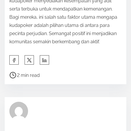
kudapoker menyediakan kesempatan yang adil
serta terbuka untuk mendapatkan kemenangan.
Bagi mereka, ini salah satu faktor utama mengapa
kudapoker adalah pilihan utama di antara para
pecinta perjudian. Semangat positif ini menjadikan
komunitas semakin berkembang dan aktif.
S
h
P
a
2 min read
o
r
s
e
t
t
r
h
e
i
a
s
d