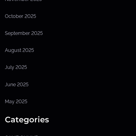
October 2025
September 2025
August 2025
July 2025
June 2025
May 2025
Categories