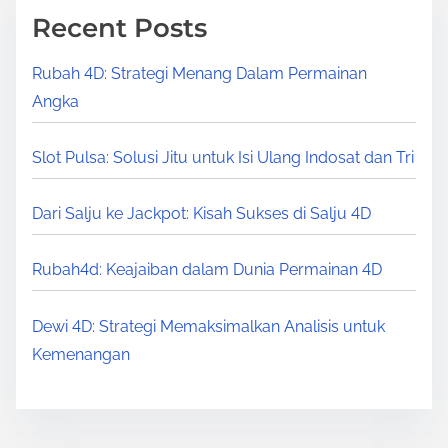
Recent Posts
Rubah 4D: Strategi Menang Dalam Permainan
Angka
Slot Pulsa: Solusi Jitu untuk Isi Ulang Indosat dan Tri
Dari Salju ke Jackpot: Kisah Sukses di Salju 4D
Rubah4d: Keajaiban dalam Dunia Permainan 4D
Dewi 4D: Strategi Memaksimalkan Analisis untuk
Kemenangan