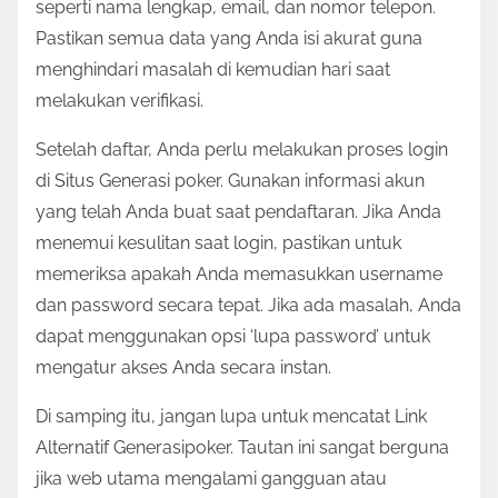
seperti nama lengkap, email, dan nomor telepon.
Pastikan semua data yang Anda isi akurat guna
menghindari masalah di kemudian hari saat
melakukan verifikasi.
Setelah daftar, Anda perlu melakukan proses login
di Situs Generasi poker. Gunakan informasi akun
yang telah Anda buat saat pendaftaran. Jika Anda
menemui kesulitan saat login, pastikan untuk
memeriksa apakah Anda memasukkan username
dan password secara tepat. Jika ada masalah, Anda
dapat menggunakan opsi ‘lupa password’ untuk
mengatur akses Anda secara instan.
Di samping itu, jangan lupa untuk mencatat Link
Alternatif Generasipoker. Tautan ini sangat berguna
jika web utama mengalami gangguan atau