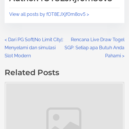
t
o
i
s
View all posts by fOT8EJXjf0m8ov5 >
m
t
e
o
n
P
<
Dari PG Soft|No Limit City|:
Rencana Live Draw Togel
:
Menyelami dan simulasi
SGP: Setiap apa Butuh Anda
o
Slot Modern
Pahami
>
s
Related Posts
t
Image Placeholder
s
n
a
v