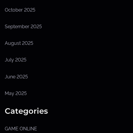
October 2025
September 2025
August 2025
July 2025
June 2025
May 2025
Categories
GAME ONLINE