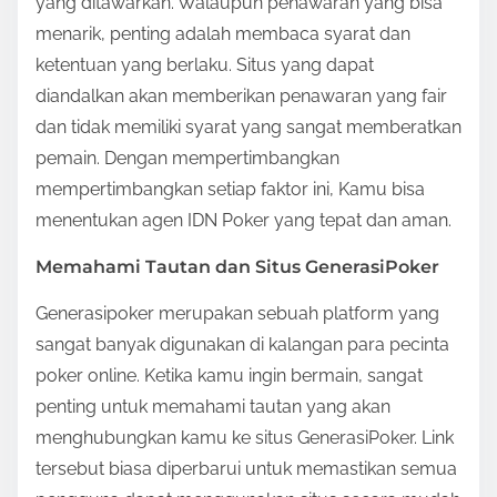
yang ditawarkan. Walaupun penawaran yang bisa
menarik, penting adalah membaca syarat dan
ketentuan yang berlaku. Situs yang dapat
diandalkan akan memberikan penawaran yang fair
dan tidak memiliki syarat yang sangat memberatkan
pemain. Dengan mempertimbangkan
mempertimbangkan setiap faktor ini, Kamu bisa
menentukan agen IDN Poker yang tepat dan aman.
Memahami Tautan dan Situs GenerasiPoker
Generasipoker merupakan sebuah platform yang
sangat banyak digunakan di kalangan para pecinta
poker online. Ketika kamu ingin bermain, sangat
penting untuk memahami tautan yang akan
menghubungkan kamu ke situs GenerasiPoker. Link
tersebut biasa diperbarui untuk memastikan semua