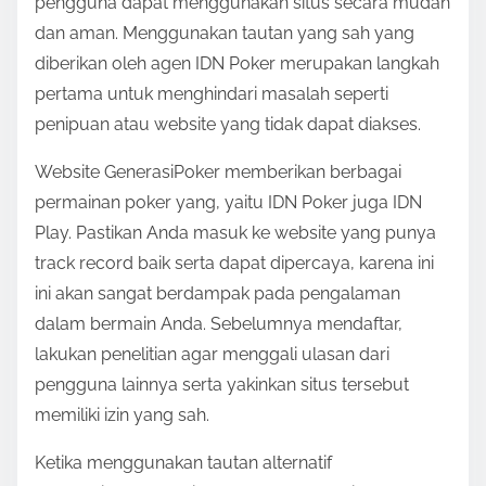
pengguna dapat menggunakan situs secara mudah
dan aman. Menggunakan tautan yang sah yang
diberikan oleh agen IDN Poker merupakan langkah
pertama untuk menghindari masalah seperti
penipuan atau website yang tidak dapat diakses.
Website GenerasiPoker memberikan berbagai
permainan poker yang, yaitu IDN Poker juga IDN
Play. Pastikan Anda masuk ke website yang punya
track record baik serta dapat dipercaya, karena ini
ini akan sangat berdampak pada pengalaman
dalam bermain Anda. Sebelumnya mendaftar,
lakukan penelitian agar menggali ulasan dari
pengguna lainnya serta yakinkan situs tersebut
memiliki izin yang sah.
Ketika menggunakan tautan alternatif