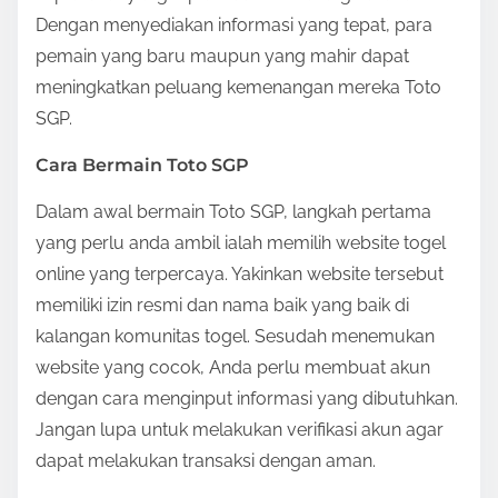
Dengan menyediakan informasi yang tepat, para
pemain yang baru maupun yang mahir dapat
meningkatkan peluang kemenangan mereka Toto
SGP.
Cara Bermain Toto SGP
Dalam awal bermain Toto SGP, langkah pertama
yang perlu anda ambil ialah memilih website togel
online yang terpercaya. Yakinkan website tersebut
memiliki izin resmi dan nama baik yang baik di
kalangan komunitas togel. Sesudah menemukan
website yang cocok, Anda perlu membuat akun
dengan cara menginput informasi yang dibutuhkan.
Jangan lupa untuk melakukan verifikasi akun agar
dapat melakukan transaksi dengan aman.