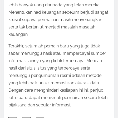
lebih banyak uang daripada yang telah mereka.
Menentukan had keuangan sebelum berjudi sangat
krusial supaya permainan masih menyenangkan
serta tak berlanjut menjadi masalah masalah
keuangan.
Terakhir, sejumlah pemain baru yang juga tidak
sabar menunggu hasil atau mempercayai sumber
informasi lainnya yang tidak terpercaya. Mencari
hasil dari situsi situs yang terpercaya serta
menunggu pengumuman resmi adalah metode
yang lebih baik untuk memastikan akurasi data.
Dengan cara menghindari kesilapan ini ini, penjudi
lotre baru dapat menikmati permainan secara lebih
bijaksana dan seputar informasi.