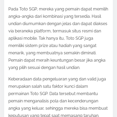
Pada Toto SGP, mereka yang pemain dapat memilih
angka-angka dari kombinasi yang tersedia. Hasil
undian diumumkan dengan jelas dan dapat diakses
via beraneka platform, termasuk situs resmi dan
aplikasi mobile. Tak hanya itu, Toto SGP juga
memiliki sistem prize atau hadiah yang sangat
menarik, yang membuatnya semakin diminati.
Pemain dapat meraih keuntungan besar jika angka
yang pilih sesuai dengan hasil undian.
Keberadaan data pengeluaran yang dan valid juga
merupakan salah satu faktor kunci dalam
permainan Toto SGP. Data tersebut membantu
pemain menganalisis pola dan kecenderungan
angka yang keluar, sehingga mereka bisa membuat
keputusan yang tepat saat memasang taruhan.