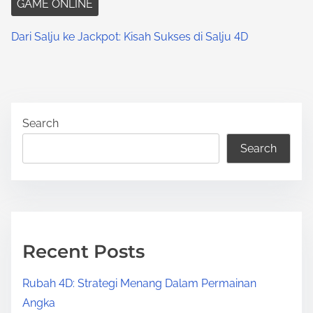
GAME ONLINE
Dari Salju ke Jackpot: Kisah Sukses di Salju 4D
Search
Search
Recent Posts
Rubah 4D: Strategi Menang Dalam Permainan
Angka