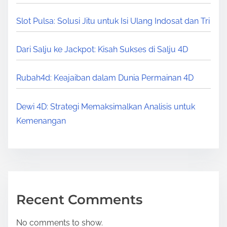
Slot Pulsa: Solusi Jitu untuk Isi Ulang Indosat dan Tri
Dari Salju ke Jackpot: Kisah Sukses di Salju 4D
Rubah4d: Keajaiban dalam Dunia Permainan 4D
Dewi 4D: Strategi Memaksimalkan Analisis untuk
Kemenangan
Recent Comments
No comments to show.