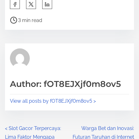
S
h
P
a
3 min read
o
r
s
e
t
t
r
h
e
i
a
s
d
p
Author: fOT8EJXjf0m8ov5
t
o
i
s
View all posts by fOT8EJXjf0m8ov5 >
m
t
e
o
n
P
<
Slot Gacor Terpercaya:
Warga Bet dan Inovasi:
:
Lima Faktor Mengapa
Futuran Taruhan di Internet