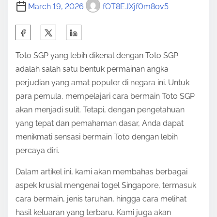
March 19, 2026
fOT8EJXjf0m8ov5
S
h
Toto SGP yang lebih dikenal dengan Toto SGP
a
adalah salah satu bentuk permainan angka
r
perjudian yang amat populer di negara ini. Untuk
e
para pemula, mempelajari cara bermain Toto SGP
t
akan menjadi sulit. Tetapi, dengan pengetahuan
h
yang tepat dan pemahaman dasar, Anda dapat
i
menikmati sensasi bermain Toto dengan lebih
s
percaya diri.
p
o
Dalam artikel ini, kami akan membahas berbagai
s
aspek krusial mengenai togel Singapore, termasuk
t
cara bermain, jenis taruhan, hingga cara melihat
o
hasil keluaran yang terbaru. Kami juga akan