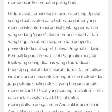
memberikan kesempatan paling baik.
Di dunia slot, terminologi informasi tentang rtp slot
sering dibahas oleh para beberapa gamer yang
mencari info informasi perihal tentang permainan
yang sedang "gacor" atau memberi keberhasilan
yang tinggi. Terutama ke game dari penyedia
penyedia terkenal seperti halnya Pragmatic, Rasio
Kembali kepada Pemain slot Pragmatic menjadi
topik yang sering dibahas yang diburu dicari
beberapa petaruh dari seluruh dunia. Dalam tulisan
ini, kami berencana untuk menguraikan metode dan
juga petunjuk paling efektif yang berguna untuk
menemukan RTP slot yang sedang hits kali ini, serta
cara melaksanakan live RTP slot untuk
meningkatkan pengalaman Anda akhir permainan
Anda. Mari kita perhatikan bersama berbagai cara