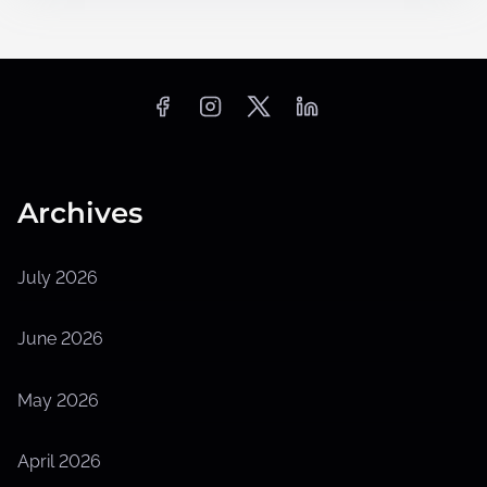
Archives
July 2026
June 2026
May 2026
April 2026