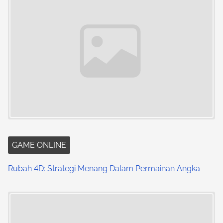
n
a
v
i
g
a
t
i
GAME ONLINE
o
Rubah 4D: Strategi Menang Dalam Permainan Angka
n
Image Placeholder