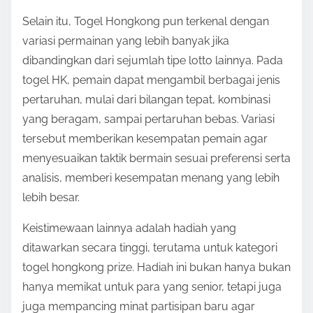
Selain itu, Togel Hongkong pun terkenal dengan
variasi permainan yang lebih banyak jika
dibandingkan dari sejumlah tipe lotto lainnya. Pada
togel HK, pemain dapat mengambil berbagai jenis
pertaruhan, mulai dari bilangan tepat, kombinasi
yang beragam, sampai pertaruhan bebas. Variasi
tersebut memberikan kesempatan pemain agar
menyesuaikan taktik bermain sesuai preferensi serta
analisis, memberi kesempatan menang yang lebih
lebih besar.
Keistimewaan lainnya adalah hadiah yang
ditawarkan secara tinggi, terutama untuk kategori
togel hongkong prize. Hadiah ini bukan hanya bukan
hanya memikat untuk para yang senior, tetapi juga
juga mempancing minat partisipan baru agar