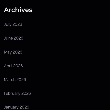
Archives
July 2026
June 2026
May 2026
April 2026
March 2026
February 2026
January 2026