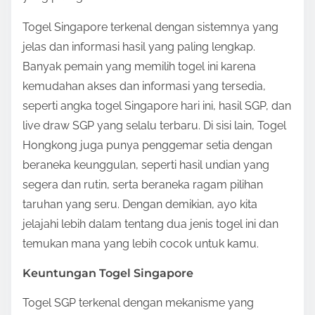
t
Togel Singapore terkenal dengan sistemnya yang
o
jelas dan informasi hasil yang paling lengkap.
n
Banyak pemain yang memilih togel ini karena
:
kemudahan akses dan informasi yang tersedia,
seperti angka togel Singapore hari ini, hasil SGP, dan
live draw SGP yang selalu terbaru. Di sisi lain, Togel
Hongkong juga punya penggemar setia dengan
beraneka keunggulan, seperti hasil undian yang
segera dan rutin, serta beraneka ragam pilihan
taruhan yang seru. Dengan demikian, ayo kita
jelajahi lebih dalam tentang dua jenis togel ini dan
temukan mana yang lebih cocok untuk kamu.
Keuntungan Togel Singapore
Togel SGP terkenal dengan mekanisme yang