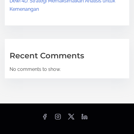
Dewi 4D: Strategi Memaksimalkan Analisis untuk
Kemenangan
Recent Comments
No comments to show.