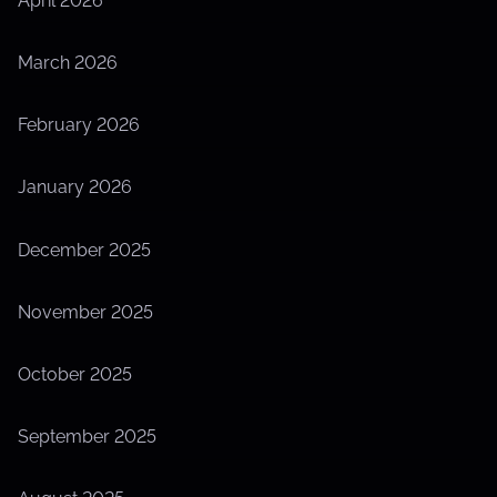
April 2026
March 2026
February 2026
January 2026
December 2025
November 2025
October 2025
September 2025