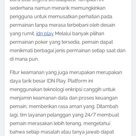
sederhana namun menarik memungkinkan
pengguna untuk memusatkan perhatian pada
permainan tanpa merasa terbebani oleh desain
yang rumit.
idn play
Melalui banyak pilihan
permainan poker yang tersedia, pemain dapat
menikmati berbagai jenis permainan setiap saat dan
di mana pun.
Fitur keamanan yang juga merupakan merupakan
daya tarik besar IDN Play. Platform ini
menggunakan teknologi enkripsi canggih untuk
menjamin keamanan data dan proses keuangan
pemain, memberikan rasa aman yang. Ditambah
lagi, tim layanan pelanggan yang 24/7 membuat
pemain merasakan lebih tenang, mengetahui
bahwa setiap masalah atau tanya jawab dapat