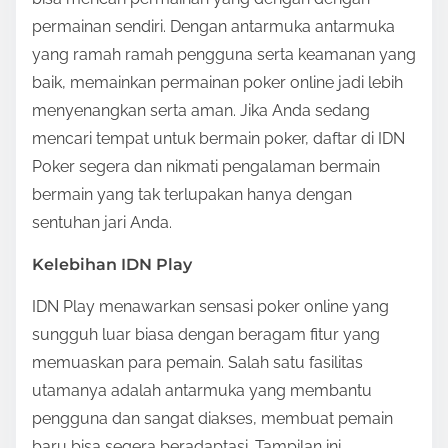
permainan sendiri. Dengan antarmuka antarmuka
yang ramah ramah pengguna serta keamanan yang
baik, memainkan permainan poker online jadi lebih
menyenangkan serta aman. Jika Anda sedang
mencari tempat untuk bermain poker, daftar di IDN
Poker segera dan nikmati pengalaman bermain
bermain yang tak terlupakan hanya dengan
sentuhan jari Anda.
Kelebihan IDN Play
IDN Play menawarkan sensasi poker online yang
sungguh luar biasa dengan beragam fitur yang
memuaskan para pemain. Salah satu fasilitas
utamanya adalah antarmuka yang membantu
pengguna dan sangat diakses, membuat pemain
baru bisa segera beradaptasi. Tampilan ini