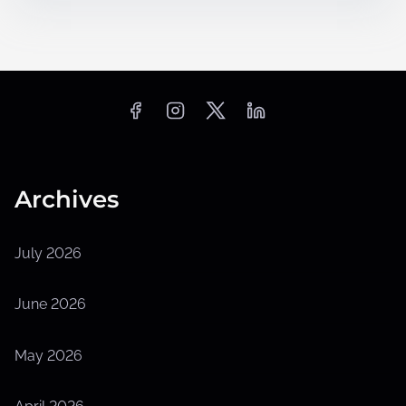
Archives
July 2026
June 2026
May 2026