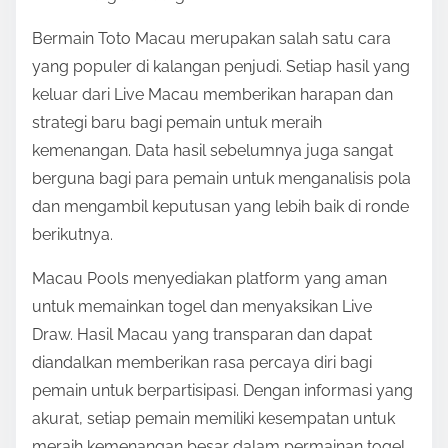
Bermain Toto Macau merupakan salah satu cara
yang populer di kalangan penjudi. Setiap hasil yang
keluar dari Live Macau memberikan harapan dan
strategi baru bagi pemain untuk meraih
kemenangan. Data hasil sebelumnya juga sangat
berguna bagi para pemain untuk menganalisis pola
dan mengambil keputusan yang lebih baik di ronde
berikutnya.
Macau Pools menyediakan platform yang aman
untuk memainkan togel dan menyaksikan Live
Draw. Hasil Macau yang transparan dan dapat
diandalkan memberikan rasa percaya diri bagi
pemain untuk berpartisipasi. Dengan informasi yang
akurat, setiap pemain memiliki kesempatan untuk
meraih kemenangan besar dalam permainan togel