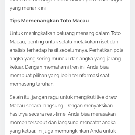
yang menarik ini.
Tips Memenangkan Toto Macau
Untuk meningkatkan peluang menang dalam Toto
Macau, penting untuk selalu melakukan riset dan
analisis terhadap hasil sebelumnya. Perhatikan pola
angka yang sering muncul dan angka yang jarang
keluar. Dengan memahami tren ini, Anda bisa
membuat pilihan yang lebih terinformasi saat
memasang taruhan.
Selain itu, jangan ragu untuk mengikuti live draw
Macau secara langsung. Dengan menyaksikan
hasilnya secara real-time, Anda bisa merasakan
momen tersebut dan langsung mencatat angka
yang keluar. Ini juga memungkinkan Anda untuk