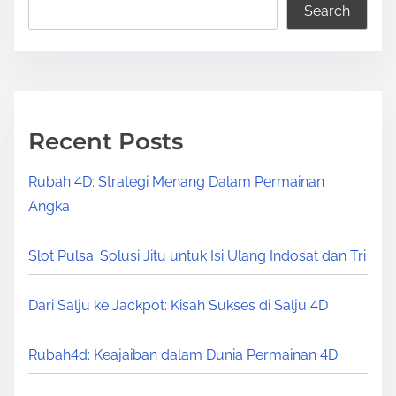
Search
Recent Posts
Rubah 4D: Strategi Menang Dalam Permainan
Angka
Slot Pulsa: Solusi Jitu untuk Isi Ulang Indosat dan Tri
Dari Salju ke Jackpot: Kisah Sukses di Salju 4D
Rubah4d: Keajaiban dalam Dunia Permainan 4D