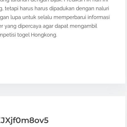
 tetapi harus harus dipadukan dengan naluri
angan lupa untuk selalu memperbarui informasi
r yang dipercaya agar dapat mengambil
mpetisi togel Hongkong.
EJXjf0m8ov5