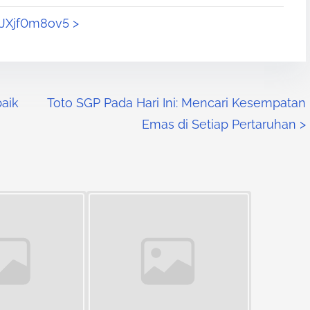
EJXjf0m8ov5 >
baik
Toto SGP Pada Hari Ini: Mencari Kesempatan
Emas di Setiap Pertaruhan
>
Image Placeholder