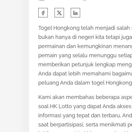
S
h
Togel Hongkong telah menjadi salah 
a
bukan hanya di negeri kita tetapi jug
r
permainan dan kemungkinan menang 
e
pemain yang selalu menunggu setiap ha
t
memberikan petunjuk lengkap mengen
h
Anda dapat lebih memahami bagaiman
i
peluang Anda dalam togel Hongkong
s
p
Kami akan membahas beberapa aspek, 
o
soal HK Lotto yang dapat Anda akses 
s
informasi yang tepat dan terbaru, A
t
saat berpartisipasi, serta menikmat
o