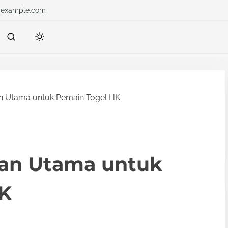
@example.com
n Utama untuk Pemain Togel HK
uan Utama untuk
HK