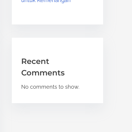
untuk Kemenangan
Recent
Comments
No comments to show.