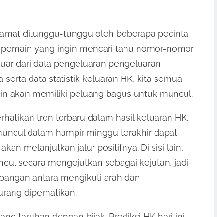
ng amat ditunggu-tunggu oleh beberapa pecinta
 pemain yang ingin mencari tahu nomor-nomor
uar dari data pengeluaran pengeluaran
rta data statistik keluaran HK, kita semua
n akan memiliki peluang bagus untuk muncul.
hatikan tren terbaru dalam hasil keluaran HK.
muncul dalam hampir minggu terakhir dapat
an melanjutkan jalur positifnya. Di sisi lain,
ul secara mengejutkan sebagai kejutan, jadi
bangan antara mengikuti arah dan
ang diperhatikan.
ng taruhan dengan bijak. Prediksi HK hari ini