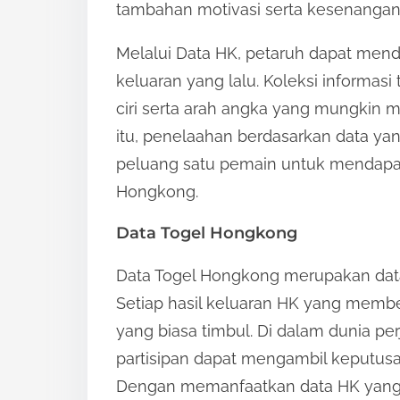
tambahan motivasi serta kesenangan
Melalui Data HK, petaruh dapat mend
keluaran yang lalu. Koleksi informasi
ciri serta arah angka yang mungkin m
itu, penelaahan berdasarkan data y
peluang satu pemain untuk mendapat
Hongkong.
Data Togel Hongkong
Data Togel Hongkong merupakan data
Setiap hasil keluaran HK yang memb
yang biasa timbul. Di dalam dunia perj
partisipan dapat mengambil keputusa
Dengan memanfaatkan data HK yang 