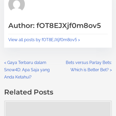
h
e
i
a
s
d
p
Author: fOT8EJXjf0m8ov5
t
o
i
s
View all posts by fOT8EJXjf0m8ov5 >
m
t
e
o
n
P
<
Gaya Terbaru dalam
Bets versus Parlay Bets:
:
Snow4D: Apa Saja yang
Which is Better Bet?
>
o
Anda Ketahui?
s
Related Posts
t
Image Placeholder
s
n