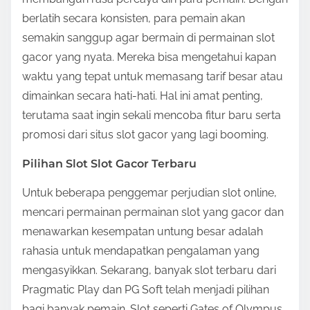
berlatih secara konsisten, para pemain akan
semakin sanggup agar bermain di permainan slot
gacor yang nyata. Mereka bisa mengetahui kapan
waktu yang tepat untuk memasang tarif besar atau
dimainkan secara hati-hati. Hal ini amat penting,
terutama saat ingin sekali mencoba fitur baru serta
promosi dari situs slot gacor yang lagi booming.
Pilihan Slot Slot Gacor Terbaru
Untuk beberapa penggemar perjudian slot online,
mencari permainan permainan slot yang gacor dan
menawarkan kesempatan untung besar adalah
rahasia untuk mendapatkan pengalaman yang
mengasyikkan. Sekarang, banyak slot terbaru dari
Pragmatic Play dan PG Soft telah menjadi pilihan
bagi banyak pemain. Slot seperti Gates of Olympus,