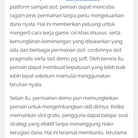
platform sampel slot, pemain dapat mencoba
ragam jenis permainan tanpa perlu mengeluarkan
dana nyata. Hal ini memberikan peluang untuk
mengerti cara kerja game, ciri khas khusus, serta
kemungkinan kemenangan yang ditawarkan yang
ada dari berbagai permainan slot, contohnya slot
pragmatis serta slot demo pg soft. Oleh karena itu,
pemain dapat membuat keputusan yang lebih baik
lebih tepat sebelum memulai menggunakan
taruhan nyata.
Selain itu, permainan demo pun memungkinkan
pemain untuk mengembangkan skill dirinya. Ketika
memainkan slot gratis, pengguna dapat belajar soal
strategi yang efektif tanpa menanggung risiko
kerugian dana. Hal ini teramat membantu, terutama