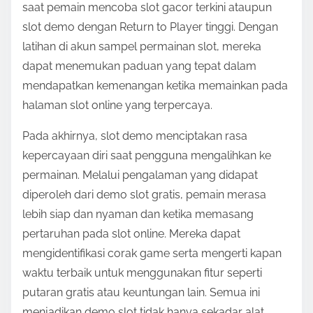
saat pemain mencoba slot gacor terkini ataupun
slot demo dengan Return to Player tinggi. Dengan
latihan di akun sampel permainan slot, mereka
dapat menemukan paduan yang tepat dalam
mendapatkan kemenangan ketika memainkan pada
halaman slot online yang terpercaya.
Pada akhirnya, slot demo menciptakan rasa
kepercayaan diri saat pengguna mengalihkan ke
permainan. Melalui pengalaman yang didapat
diperoleh dari demo slot gratis, pemain merasa
lebih siap dan nyaman dan ketika memasang
pertaruhan pada slot online. Mereka dapat
mengidentifikasi corak game serta mengerti kapan
waktu terbaik untuk menggunakan fitur seperti
putaran gratis atau keuntungan lain. Semua ini
menjadikan demo slot tidak hanya sekadar alat