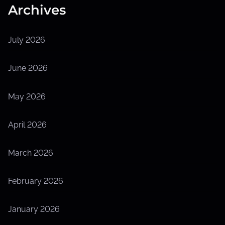
Archives
July 2026
June 2026
May 2026
April 2026
March 2026
February 2026
January 2026