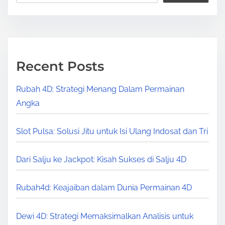
Recent Posts
Rubah 4D: Strategi Menang Dalam Permainan
Angka
Slot Pulsa: Solusi Jitu untuk Isi Ulang Indosat dan Tri
Dari Salju ke Jackpot: Kisah Sukses di Salju 4D
Rubah4d: Keajaiban dalam Dunia Permainan 4D
Dewi 4D: Strategi Memaksimalkan Analisis untuk