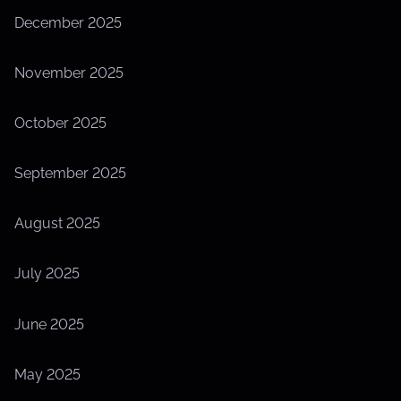
December 2025
November 2025
October 2025
September 2025
August 2025
July 2025
June 2025
May 2025