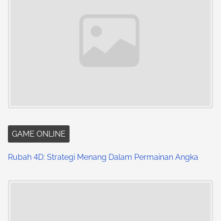
a
v
i
g
a
t
i
GAME ONLINE
o
Rubah 4D: Strategi Menang Dalam Permainan Angka
n
Image Placeholder