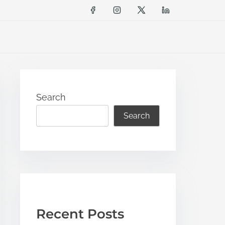
Search
Search
Recent Posts