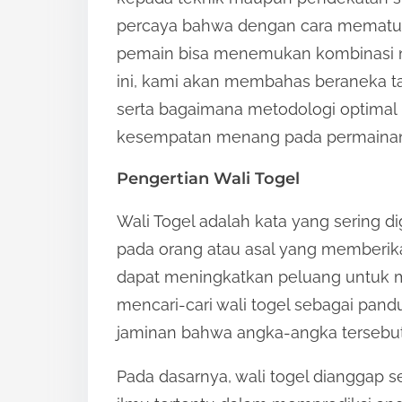
s
percaya bahwa dengan cara mematuhi p
t
pemain bisa menemukan kombinasi n
o
ini, kami akan membahas beraneka t
n
serta bagaimana metodologi optima
:
kesempatan menang pada permainan 
Pengertian Wali Togel
Wali Togel adalah kata yang sering 
pada orang atau asal yang memberik
dapat meningkatkan peluang untuk 
mencari-cari wali togel sebagai pan
jaminan bahwa angka-angka tersebut
Pada dasarnya, wali togel dianggap 