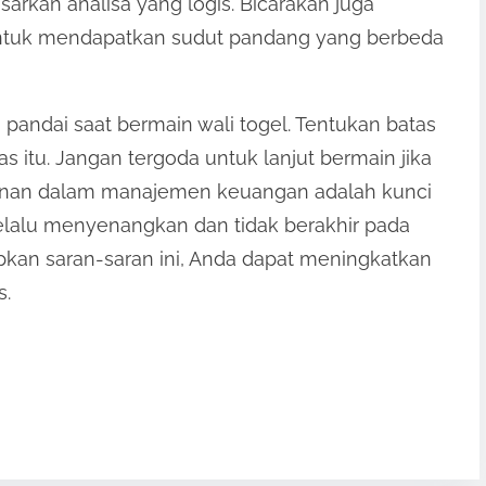
sarkan analisa yang logis. Bicarakan juga
untuk mendapatkan sudut pandang yang berbeda
pandai saat bermain wali togel. Tentukan batas
s itu. Jangan tergoda untuk lanjut bermain jika
linan dalam manajemen keuangan adalah kunci
lalu menyenangkan dan tidak berakhir pada
kan saran-saran ini, Anda dapat meningkatkan
s.