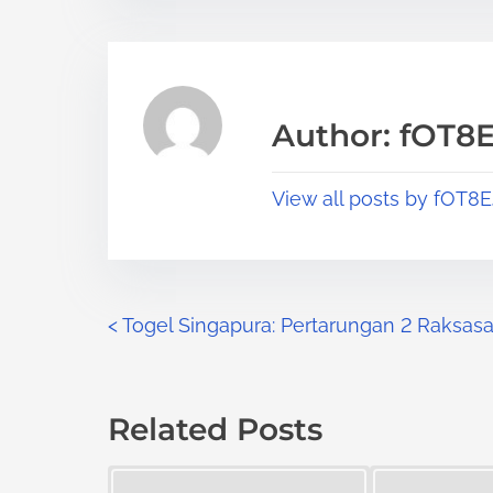
t
t
r
h
e
i
a
s
Author: fOT8
d
p
t
o
View all posts by fOT8
i
s
m
t
e
o
n
P
<
Togel Singapura: Pertarungan 2 Raksas
:
o
s
Related Posts
t
Image Placeholder
Image Placeholder