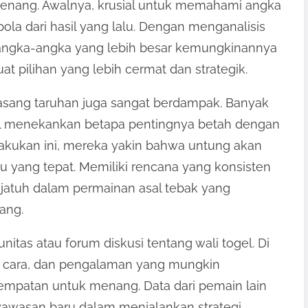
nang. Awalnya, krusial untuk memahami angka
la dari hasil yang lalu. Dengan menganalisis
angka-angka yang lebih besar kemungkinannya
 pilihan yang lebih cermat dan strategik.
asang taruhan juga sangat berdampak. Banyak
el menekankan betapa pentingnya betah dengan
lakukan ini, mereka yakin bahwa untung akan
u yang tepat. Memiliki rencana yang konsisten
jatuh dalam permainan asal tebak yang
ang.
tas atau forum diskusi tentang wali togel. Di
ps, cara, dan pengalaman yang mungkin
mpatan untuk menang. Data dari pemain lain
awasan baru dalam menjalankan strategi