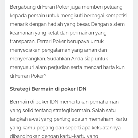
Bergabung di Ferari Poker juga memberi peluang
kepada pemain untuk mengikuti berbagai kompetisi
menarik dengan hadiah yang besar. Dengan sistem
keamanan yang ketat dan permainan yang
transparan, Ferrari Poker berupaya untuk
menyediakan pengalaman yang aman dan
menyenangkan. Sudahkan Anda siap untuk
menyusuri alam perjudian serta mencari harta kun
di Ferrari Poker?
Strategi Bermain di poker IDN
Bermain di poker IDN memerlukan pemahaman
yang solid tentang strategi bermain. Salah satu
langkah awal yang penting adalah memahami kartu
yang kamu pegang dan seperti apa kekuatannya
dibandingkan dengan kartu-kartu yang