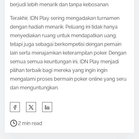
berjudi lebih menarik dan tanpa kebosanan.
Terakhir, IDN Play sering mengadakan turnamen
dengan hadiah menarik. Peluang ini tidak hanya
menyediakan ruang untuk mendapatkan uang,
tetapi juga sebagai berkompetisi dengan pemain
lain serta menajamkan keterampilan poker. Dengan
semua semua keuntungan ini, IDN Play menjadi
pilihan terbaik bagi mereka yang ingin ingin
mengalami proses bermain poker online yang seru
dan menguntungkan.
S
h
P
a
2 min read
o
r
s