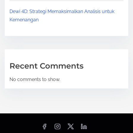
Dewi 4D: Strategi Memaksimalkan Analisis untuk
Kemenangan
Recent Comments
No comments to show.