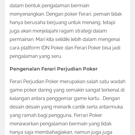
n
dalam bentuk pengalaman bermain
:
menyenangkan. Dengan poker Ferari, pemain tidak
hanya berusaha berjuang untuk menang, tetapi
juga akan menjelajahi ragam strategi dalam
permainan. Mari kita selidiki lebih dalam mengenai
cara platform IDN Poker dan Ferari Poker bisa jadi
pengalaman yang seru.
Pengenalan Ferari Perjudian Poker
Ferari Perjudian Poker merupakan salah satu wadah
game poker daring yang semakin sangat terkenal di
kalangan antara penggemar game kartu . Dengan
desain desain yang menarik cantik serta antarmuka
yang ramah bagi pengguna, Ferrari Poker
menawarkan pengalaman bermain yang tidak
hanya saja membahagiakan, namun juga juga