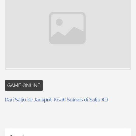
GAME ONLINE
Dari Salju ke Jackpot: Kisah Sukses di Salju 4D