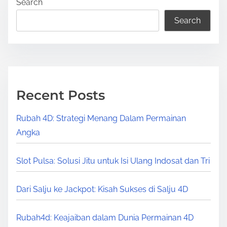
Search
Search
Recent Posts
Rubah 4D: Strategi Menang Dalam Permainan
Angka
Slot Pulsa: Solusi Jitu untuk Isi Ulang Indosat dan Tri
Dari Salju ke Jackpot: Kisah Sukses di Salju 4D
Rubah4d: Keajaiban dalam Dunia Permainan 4D