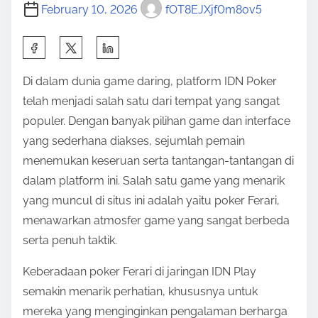
February 10, 2026
fOT8EJXjf0m8ov5
S
h
Di dalam dunia game daring, platform IDN Poker
a
telah menjadi salah satu dari tempat yang sangat
r
populer. Dengan banyak pilihan game dan interface
e
yang sederhana diakses, sejumlah pemain
t
menemukan keseruan serta tantangan-tantangan di
h
dalam platform ini. Salah satu game yang menarik
i
yang muncul di situs ini adalah yaitu poker Ferari,
s
menawarkan atmosfer game yang sangat berbeda
p
serta penuh taktik.
o
s
Keberadaan poker Ferari di jaringan IDN Play
t
semakin menarik perhatian, khususnya untuk
o
mereka yang menginginkan pengalaman berharga