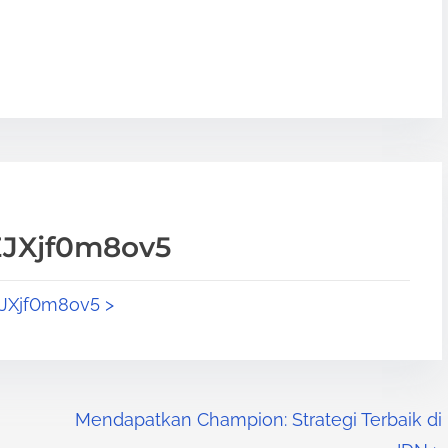
EJXjf0m8ov5
EJXjf0m8ov5 >
Mendapatkan Champion: Strategi Terbaik di