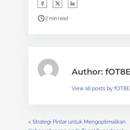
S
h
P
a
2 min read
o
r
s
e
t
t
r
h
e
i
a
s
Author: fOT8
d
p
t
o
View all posts by fOT8
i
s
m
t
e
o
n
P
<
Strategi Pintar untuk Mengoptimalkan
: