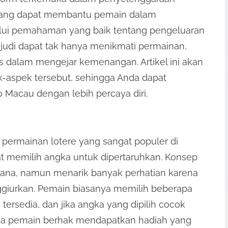
yang dapat membantu pemain dalam
lui pemahaman yang baik tentang pengeluaran
judi dapat tak hanya menikmati permainan,
s dalam mengejar kemenangan. Artikel ini akan
-aspek tersebut, sehingga Anda dapat
o Macau dengan lebih percaya diri.
 permainan lotere yang sangat populer di
t memilih angka untuk dipertaruhkan. Konsep
hana, namun menarik banyak perhatian karena
iurkan. Pemain biasanya memilih beberapa
tersedia, dan jika angka yang dipilih cocok
ka pemain berhak mendapatkan hadiah yang