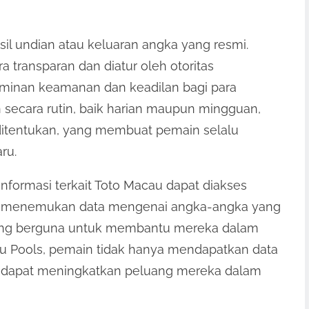
l undian atau keluaran angka yang resmi.
a transparan dan diatur oleh otoritas
minan keamanan dan keadilan bagi para
n secara rutin, baik harian maupun mingguan,
ditentukan, yang membuat pemain selalu
ru.
nformasi terkait Toto Macau dapat diakses
pat menemukan data mengenai angka-angka yang
is yang berguna untuk membantu mereka dalam
au Pools, pemain tidak hanya mendapatkan data
ng dapat meningkatkan peluang mereka dalam