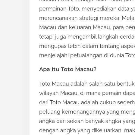
s
permainan Toto, menyediakan data 
t
merencanakan strategi mereka. Mela
o
Macau dan keluaran Macau, para pen
n
tetapi juga mengambil langkah cerda
:
mengupas lebih dalam tentang aspek
menjelajahi petualangan di dunia Tot
Apa Itu Toto Macau?
Toto Macau adalah salah satu bentuk
wilayah Macau, di mana pemain dapa
dari Toto Macau adalah cukup seder
peluang kemenangannya yang mengg
angka dari sekian banyak angka yang 
dengan angka yang dikeluarkan, ma