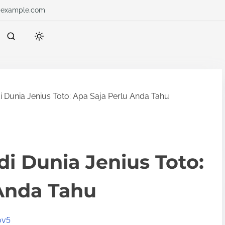
@example.com
i Dunia Jenius Toto: Apa Saja Perlu Anda Tahu
di Dunia Jenius Toto:
 Anda Tahu
ov5