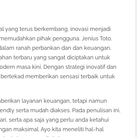
al yang terus berkembang, inovasi menjadi
a memudahkan pihak pengguna. Jenius Toto,
 dalam ranah perbankan dan dan keuangan,
han terbaru yang sangat diciptakan untuk
n masa kini. Dengan strategi inovatif dan
to bertekad memberikan sensasi terbaik untuk
mberikan layanan keuangan, tetapi namun
ndly serta mudah diakses. Pada penulisan ini,
ari, serta apa saja yang perlu anda ketahui
ngan maksimal. Ayo kita meneliti hal-hal