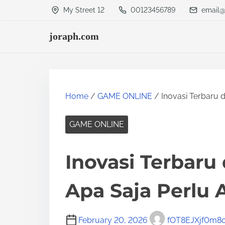
S
My Street 12
00123456789
email
k
joraph.com
i
p
t
o
Home
/
GAME ONLINE
/ Inovasi Terbaru d
c
o
GAME ONLINE
n
t
Inovasi Terbaru 
e
n
Apa Saja Perlu
t
February 20, 2026
fOT8EJXjf0m8