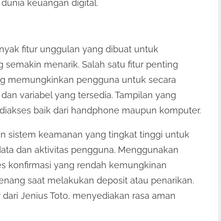
 dunia keuangan digital.
nyak fitur unggulan yang dibuat untuk
emakin menarik. Salah satu fitur penting
ang memungkinkan pengguna untuk secara
an variabel yang tersedia. Tampilan yang
 diakses baik dari handphone maupun komputer.
an sistem keamanan yang tingkat tinggi untuk
ata dan aktivitas pengguna. Menggunakan
ses konfirmasi yang rendah kemungkinan
enang saat melakukan deposit atau penarikan.
 dari Jenius Toto, menyediakan rasa aman