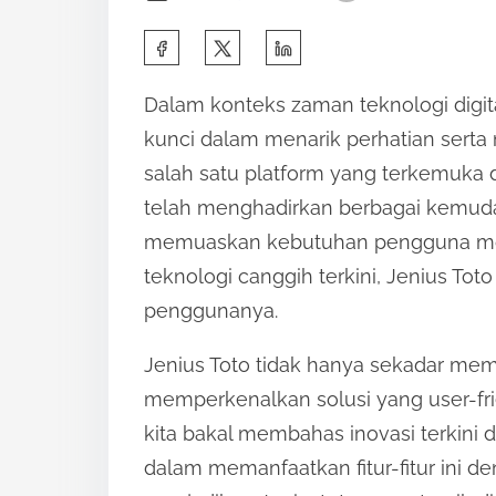
S
h
Dalam konteks zaman teknologi digit
a
kunci dalam menarik perhatian sert
r
salah satu platform yang terkemuka
e
telah menghadirkan berbagai kemuda
t
memuaskan kebutuhan pengguna moder
h
teknologi canggih terkini, Jenius To
i
penggunanya.
s
p
Jenius Toto tidak hanya sekadar me
o
memperkenalkan solusi yang user-frie
s
kita bakal membahas inovasi terkini d
t
dalam memanfaatkan fitur-fitur ini de
o