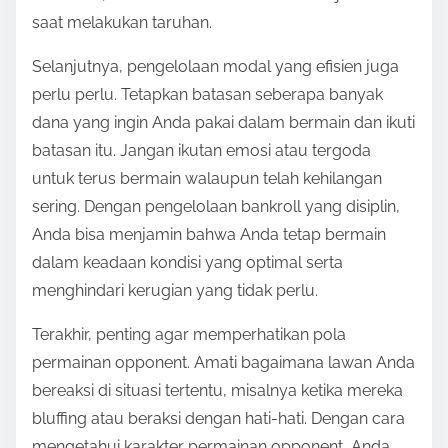
saat melakukan taruhan.
Selanjutnya, pengelolaan modal yang efisien juga
perlu perlu. Tetapkan batasan seberapa banyak
dana yang ingin Anda pakai dalam bermain dan ikuti
batasan itu. Jangan ikutan emosi atau tergoda
untuk terus bermain walaupun telah kehilangan
sering. Dengan pengelolaan bankroll yang disiplin,
Anda bisa menjamin bahwa Anda tetap bermain
dalam keadaan kondisi yang optimal serta
menghindari kerugian yang tidak perlu.
Terakhir, penting agar memperhatikan pola
permainan opponent. Amati bagaimana lawan Anda
bereaksi di situasi tertentu, misalnya ketika mereka
bluffing atau beraksi dengan hati-hati. Dengan cara
mengetahui karakter permainan opponent, Anda