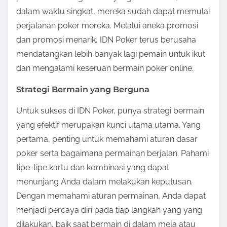
dalam waktu singkat, mereka sudah dapat memulai
perjalanan poker mereka. Melalui aneka promosi
dan promosi menarik, IDN Poker terus berusaha
mendatangkan lebih banyak lagi pemain untuk ikut
dan mengalami keseruan bermain poker online.
Strategi Bermain yang Berguna
Untuk sukses di IDN Poker, punya strategi bermain
yang efektif merupakan kunci utama utama. Yang
pertama, penting untuk memahami aturan dasar
poker serta bagaimana permainan berjalan. Pahami
tipe-tipe kartu dan kombinasi yang dapat
menunjang Anda dalam melakukan keputusan.
Dengan memahami aturan permainan, Anda dapat
menjadi percaya diri pada tiap langkah yang yang
dilakukan, baik saat bermain di dalam meja atau