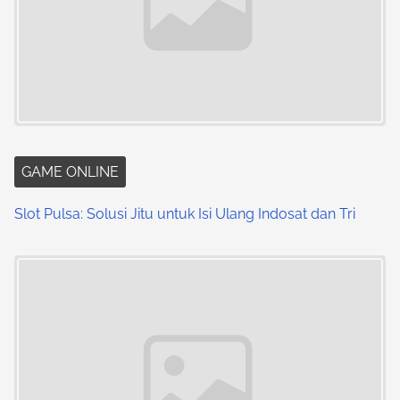
GAME ONLINE
Slot Pulsa: Solusi Jitu untuk Isi Ulang Indosat dan Tri
Image Placeholder