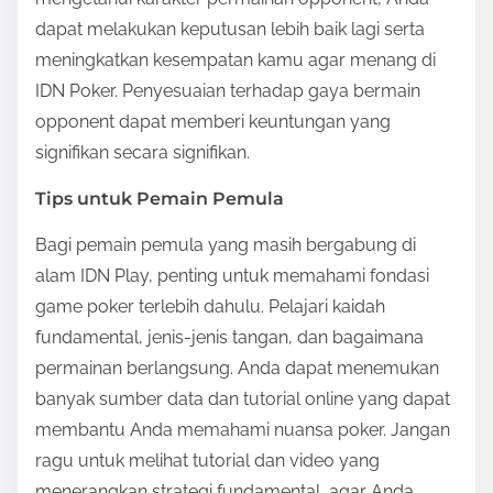
dapat melakukan keputusan lebih baik lagi serta
meningkatkan kesempatan kamu agar menang di
IDN Poker. Penyesuaian terhadap gaya bermain
opponent dapat memberi keuntungan yang
signifikan secara signifikan.
Tips untuk Pemain Pemula
Bagi pemain pemula yang masih bergabung di
alam IDN Play, penting untuk memahami fondasi
game poker terlebih dahulu. Pelajari kaidah
fundamental, jenis-jenis tangan, dan bagaimana
permainan berlangsung. Anda dapat menemukan
banyak sumber data dan tutorial online yang dapat
membantu Anda memahami nuansa poker. Jangan
ragu untuk melihat tutorial dan video yang
menerangkan strategi fundamental, agar Anda