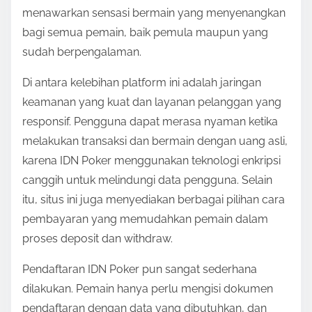
menawarkan sensasi bermain yang menyenangkan
bagi semua pemain, baik pemula maupun yang
sudah berpengalaman.
Di antara kelebihan platform ini adalah jaringan
keamanan yang kuat dan layanan pelanggan yang
responsif. Pengguna dapat merasa nyaman ketika
melakukan transaksi dan bermain dengan uang asli,
karena IDN Poker menggunakan teknologi enkripsi
canggih untuk melindungi data pengguna. Selain
itu, situs ini juga menyediakan berbagai pilihan cara
pembayaran yang memudahkan pemain dalam
proses deposit dan withdraw.
Pendaftaran IDN Poker pun sangat sederhana
dilakukan. Pemain hanya perlu mengisi dokumen
pendaftaran dengan data yang dibutuhkan, dan