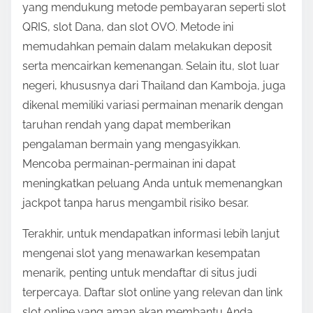
yang mendukung metode pembayaran seperti slot
QRIS, slot Dana, dan slot OVO. Metode ini
memudahkan pemain dalam melakukan deposit
serta mencairkan kemenangan. Selain itu, slot luar
negeri, khususnya dari Thailand dan Kamboja, juga
dikenal memiliki variasi permainan menarik dengan
taruhan rendah yang dapat memberikan
pengalaman bermain yang mengasyikkan.
Mencoba permainan-permainan ini dapat
meningkatkan peluang Anda untuk memenangkan
jackpot tanpa harus mengambil risiko besar.
Terakhir, untuk mendapatkan informasi lebih lanjut
mengenai slot yang menawarkan kesempatan
menarik, penting untuk mendaftar di situs judi
terpercaya. Daftar slot online yang relevan dan link
slot online yang aman akan membantu Anda