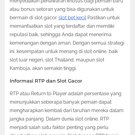
menyediakan penawaran khusus bagi pemain baru
atau bonus setoran yang bisa digunakan untuk
bermain di slot gacor.
slot bet kecil
Pastikan untuk
memanfaatkan slot yang terdaftar dan memiliki
reputasi baik, sehingga Anda dapat menerima
kemenangan dengan aman. Dengan semua strategi
ini, kesempatan untuk menang di slot online, baik
slot luar negeri, slot Thailand, maupun slot
Kamboja, akan semakin tinggi.
Informasi RTP dan Slot Gacor
RTP atau Return to Player adalah persentase yang
menunjukkan seberapa banyak pemain dapat
mengharapkan kembali dari taruhan mereka dalam
jangka panjang. Dalam dunia slot online, RTP
menjadi salah satu faktor penting yang perlu