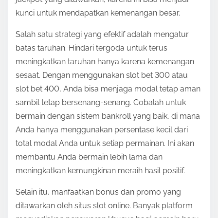
kunci untuk mendapatkan kemenangan besar.
Salah satu strategi yang efektif adalah mengatur
batas taruhan. Hindari tergoda untuk terus
meningkatkan taruhan hanya karena kemenangan
sesaat. Dengan menggunakan slot bet 300 atau
slot bet 400, Anda bisa menjaga modal tetap aman
sambil tetap bersenang-senang. Cobalah untuk
bermain dengan sistem bankroll yang baik, di mana
Anda hanya menggunakan persentase kecil dari
total modal Anda untuk setiap permainan. Ini akan
membantu Anda bermain lebih lama dan
meningkatkan kemungkinan meraih hasil positif.
Selain itu, manfaatkan bonus dan promo yang
ditawarkan oleh situs slot online. Banyak platform