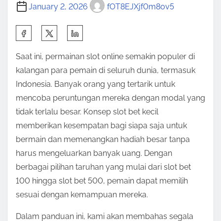
January 2, 2026
fOT8EJXjf0m8ov5
S
h
Saat ini, permainan slot online semakin populer di
a
kalangan para pemain di seluruh dunia, termasuk
r
Indonesia. Banyak orang yang tertarik untuk
e
mencoba peruntungan mereka dengan modal yang
t
tidak terlalu besar. Konsep slot bet kecil
h
memberikan kesempatan bagi siapa saja untuk
i
bermain dan memenangkan hadiah besar tanpa
s
harus mengeluarkan banyak uang. Dengan
p
berbagai pilihan taruhan yang mulai dari slot bet
o
100 hingga slot bet 500, pemain dapat memilih
s
sesuai dengan kemampuan mereka.
t
o
Dalam panduan ini, kami akan membahas segala