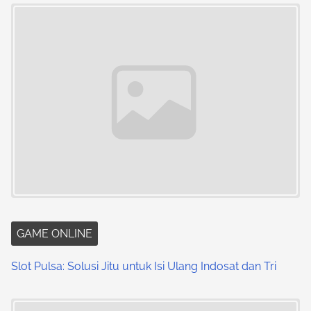
Image Placeholder
GAME ONLINE
Slot Pulsa: Solusi Jitu untuk Isi Ulang Indosat dan Tri
Image Placeholder