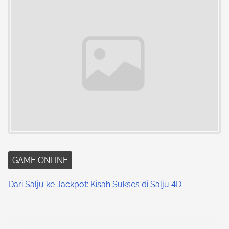
GAME ONLINE
Dari Salju ke Jackpot: Kisah Sukses di Salju 4D