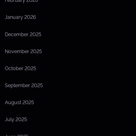
February 2026
January 2026
December 2025
November 2025
October 2025
September 2025
August 2025
July 2025