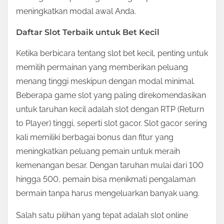
meningkatkan modal awal Anda.
Daftar Slot Terbaik untuk Bet Kecil
Ketika berbicara tentang slot bet kecil, penting untuk
memilih permainan yang memberikan peluang
menang tinggi meskipun dengan modal minimal.
Beberapa game slot yang paling direkomendasikan
untuk taruhan kecil adalah slot dengan RTP (Return
to Player) tinggi, seperti slot gacor. Slot gacor sering
kali memiliki berbagai bonus dan fitur yang
meningkatkan peluang pemain untuk meraih
kemenangan besar. Dengan taruhan mulai dari 100
hingga 500, pemain bisa menikmati pengalaman
bermain tanpa harus mengeluarkan banyak uang.
Salah satu pilihan yang tepat adalah slot online