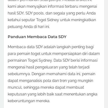
kami akan menyajikan informasi terbaru mengenai
hasil SDY, SDY pools, dan segala yang perlu Anda
ketahui seputar Togel Sidney untuk meningkatkan
peluang Anda di hari ini.
Panduan Membaca Data SDY
Membaca data SDY adalah langkah penting bagi
para pemain togel untuk mempersiapkan diri dalam
permainan Togel Sydney. Data SDY berisi informasi
mengenai hasil pengeluaran yang telah terjadi
sebelumnya. Dengan memahami data ini, pemain
dapat menganalisis pola dan tren yang mungkin
muncul, sehingga mereka dapat membuat
keputusan yang lebih baik saat menentukan angka
keberuntungan mereka.