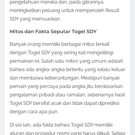
pengetahuan mereka dan, pada gilirannya,
meningkatkan peluang untuk memperoleh Result
SDY yang memuaskan.
Mitos dan Fakta Seputar Togel SDY
Banyak orang memiliki berbagai mitos terkait
dengan Togel SDY yang sering kali mengelilingi
permainan ini. Salah satu mitos yang umum adalah
bahwa ada angka-angka tertentu yang selalu keluar
dan membawa keberuntungan. Meskipun banyak
pemain yang percaya pada angka jitu berdasarkan
pengalaman pribadi atau ramalan, sebenarnya hasil
Togel SDY bersifat acak dan tidak dapat diprediksi
dengan cara apa pun.
Di sisi lain, ada fakta bahwa Togel SDY memiliki
aturan dan prosedur resmi yang harus diikuti. Setiap