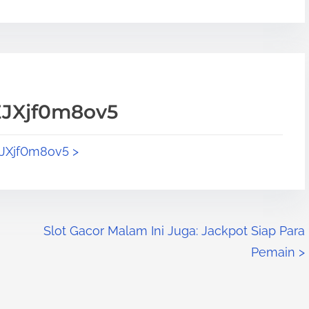
EJXjf0m8ov5
EJXjf0m8ov5 >
Slot Gacor Malam Ini Juga: Jackpot Siap Para
Pemain
>