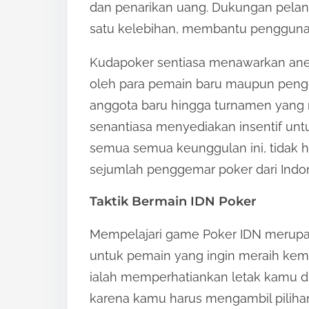
dan penarikan uang. Dukungan pelan
satu kelebihan, membantu pengguna 
Kudapoker sentiasa menawarkan ane
oleh para pemain baru maupun penggu
anggota baru hingga turnamen yang
senantiasa menyediakan insentif un
semua semua keunggulan ini, tidak he
sejumlah penggemar poker dari Indon
Taktik Bermain IDN Poker
Mempelajari game Poker IDN merupa
untuk pemain yang ingin meraih kemen
ialah memperhatiankan letak kamu di 
karena kamu harus mengambil pilihan ta