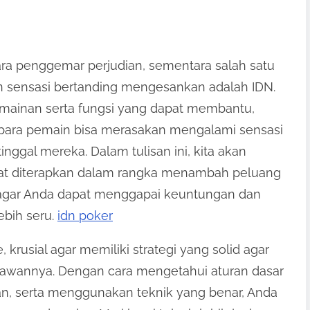
ara penggemar perjudian, sementara salah satu
n sensasi bertanding mengesankan adalah IDN.
rmainan serta fungsi yang dapat membantu,
, para pemain bisa merasakan mengalami sensasi
ggal mereka. Dalam tulisan ini, kita akan
pat diterapkan dalam rangka menambah peluang
agar Anda dapat menggapai keuntungan dan
bih seru.
idn poker
krusial agar memiliki strategi yang solid agar
awannya. Dengan cara mengetahui aturan dasar
, serta menggunakan teknik yang benar, Anda