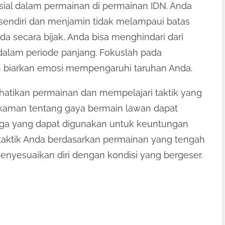
sial dalam permainan di permainan IDN. Anda
sendiri dan menjamin tidak melampaui batas
a secara bijak, Anda bisa menghindari dari
dalam periode panjang. Fokuslah pada
n biarkan emosi mempengaruhi taruhan Anda.
rhatikan permainan dan mempelajari taktik yang
kaman tentang gaya bermain lawan dapat
a yang dapat digunakan untuk keuntungan
aktik Anda berdasarkan permainan yang tengah
enyesuaikan diri dengan kondisi yang bergeser.