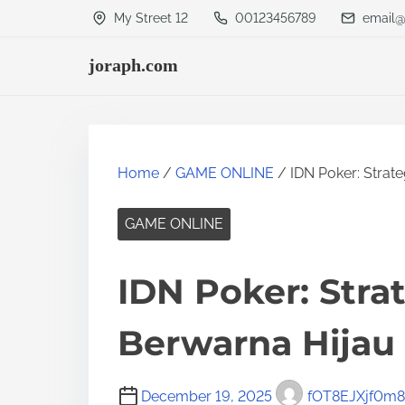
S
My Street 12
00123456789
email
k
joraph.com
i
p
t
o
Home
/
GAME ONLINE
/ IDN Poker: Strat
c
o
GAME ONLINE
n
t
IDN Poker: Stra
e
n
Berwarna Hijau
t
December 19, 2025
fOT8EJXjf0m