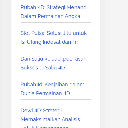
Rubah 4D: Strategi Menang
Dalam Permainan Angka
Slot Pulsa: Solusi Jitu untuk
Isi Ulang Indosat dan Tri
Dari Salju ke Jackpot: Kisah
Sukses di Salju 4D
Rubah4d: Keajaiban dalam
Dunia Permainan 4D
Dewi 4D: Strategi
Memaksimalkan Analisis