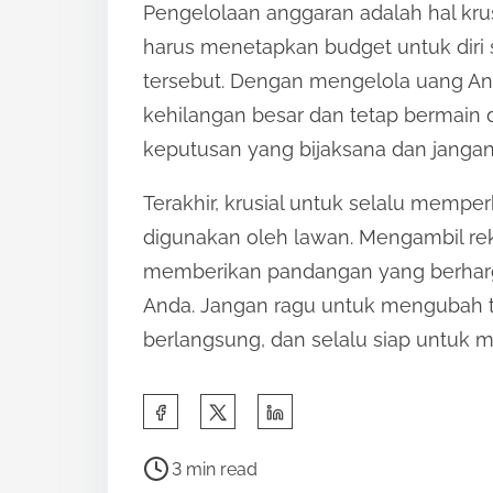
Pengelolaan anggaran adalah hal kru
harus menetapkan budget untuk diri 
tersebut. Dengan mengelola uang And
kehilangan besar dan tetap bermain 
keputusan yang bijaksana dan janga
Terakhir, krusial untuk selalu mempe
digunakan oleh lawan. Mengambil re
memberikan pandangan yang berharg
Anda. Jangan ragu untuk mengubah t
berlangsung, dan selalu siap untuk m
S
h
P
a
3 min read