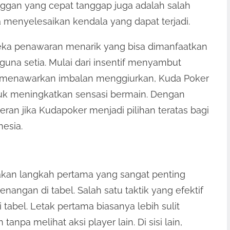
ggan yang cepat tanggap juga adalah salah
menyelesaikan kendala yang dapat terjadi.
ka penawaran menarik yang bisa dimanfaatkan
na setia. Mulai dari insentif menyambut
 menawarkan imbalan menggiurkan, Kuda Poker
tuk meningkatkan sensasi bermain. Dengan
ran jika Kudapoker menjadi pilihan teratas bagi
esia.
kan langkah pertama yang sangat penting
angan di tabel. Salah satu taktik yang efektif
tabel. Letak pertama biasanya lebih sulit
npa melihat aksi player lain. Di sisi lain,