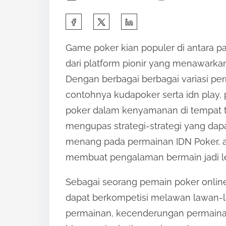
S
h
Game poker kian populer di antara p
a
dari platform pionir yang menawarka
r
Dengan berbagai berbagai variasi pe
e
contohnya kudapoker serta idn play
t
poker dalam kenyamanan di tempat tin
h
mengupas strategi-strategi yang da
i
menang pada permainan IDN Poker, 
s
membuat pengalaman bermain jadi le
p
o
Sebagai seorang pemain poker online, 
s
dapat berkompetisi melawan lawan-l
t
permainan, kecenderungan permainan
o