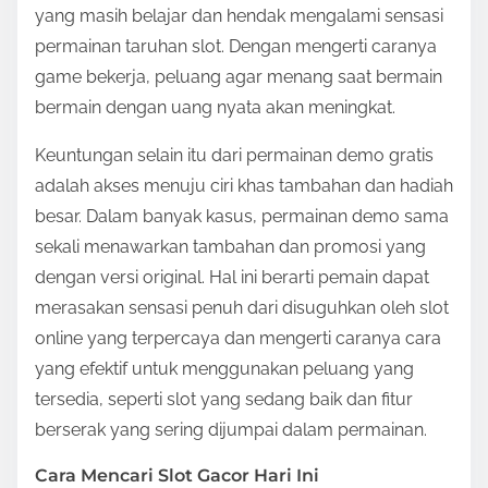
yang masih belajar dan hendak mengalami sensasi
permainan taruhan slot. Dengan mengerti caranya
game bekerja, peluang agar menang saat bermain
bermain dengan uang nyata akan meningkat.
Keuntungan selain itu dari permainan demo gratis
adalah akses menuju ciri khas tambahan dan hadiah
besar. Dalam banyak kasus, permainan demo sama
sekali menawarkan tambahan dan promosi yang
dengan versi original. Hal ini berarti pemain dapat
merasakan sensasi penuh dari disuguhkan oleh slot
online yang terpercaya dan mengerti caranya cara
yang efektif untuk menggunakan peluang yang
tersedia, seperti slot yang sedang baik dan fitur
berserak yang sering dijumpai dalam permainan.
Cara Mencari Slot Gacor Hari Ini