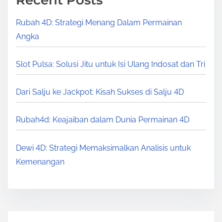
Rubah 4D: Strategi Menang Dalam Permainan
Angka
Slot Pulsa: Solusi Jitu untuk Isi Ulang Indosat dan Tri
Dari Salju ke Jackpot: Kisah Sukses di Salju 4D
Rubah4d: Keajaiban dalam Dunia Permainan 4D
Dewi 4D: Strategi Memaksimalkan Analisis untuk
Kemenangan