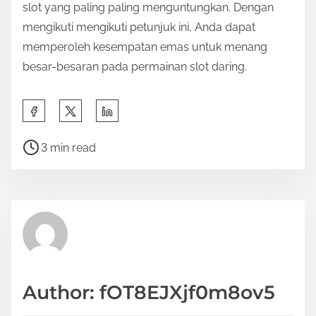
slot yang paling paling menguntungkan. Dengan
mengikuti mengikuti petunjuk ini, Anda dapat
memperoleh kesempatan emas untuk menang
besar-besaran pada permainan slot daring.
S
h
P
a
3 min read
o
r
s
e
t
t
r
h
e
i
a
s
d
p
Author: fOT8EJXjf0m8ov5
t
o