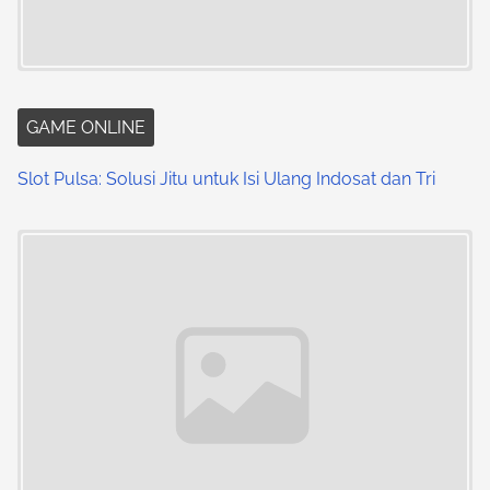
GAME ONLINE
Slot Pulsa: Solusi Jitu untuk Isi Ulang Indosat dan Tri
Image Placeholder