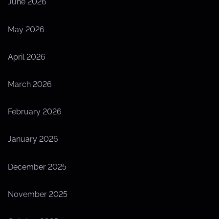
June 2026
May 2026
April 2026
March 2026
February 2026
January 2026
December 2025
November 2025