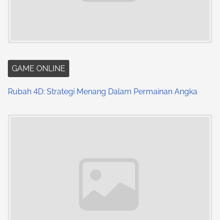
g
a
t
i
GAME ONLINE
o
Rubah 4D: Strategi Menang Dalam Permainan Angka
n
Image Placeholder