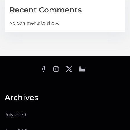
Recent Comments
No comments to show.
Archives
July 2026