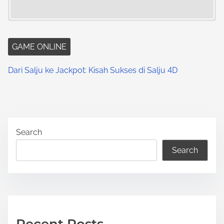
GAME ONLINE
Dari Salju ke Jackpot: Kisah Sukses di Salju 4D
Search
Search
Recent Posts