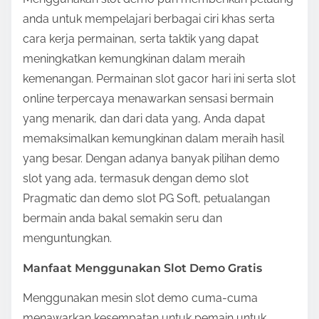
anda untuk mempelajari berbagai ciri khas serta
cara kerja permainan, serta taktik yang dapat
meningkatkan kemungkinan dalam meraih
kemenangan. Permainan slot gacor hari ini serta slot
online terpercaya menawarkan sensasi bermain
yang menarik, dan dari data yang, Anda dapat
memaksimalkan kemungkinan dalam meraih hasil
yang besar. Dengan adanya banyak pilihan demo
slot yang ada, termasuk dengan demo slot
Pragmatic dan demo slot PG Soft, petualangan
bermain anda bakal semakin seru dan
menguntungkan.
Manfaat Menggunakan Slot Demo Gratis
Menggunakan mesin slot demo cuma-cuma
menawarkan kesempatan untuk pemain untuk