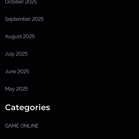
October 2025
September 2025
August 2025
July 2025
June 2025
May 2025
Categories
GAME ONLINE