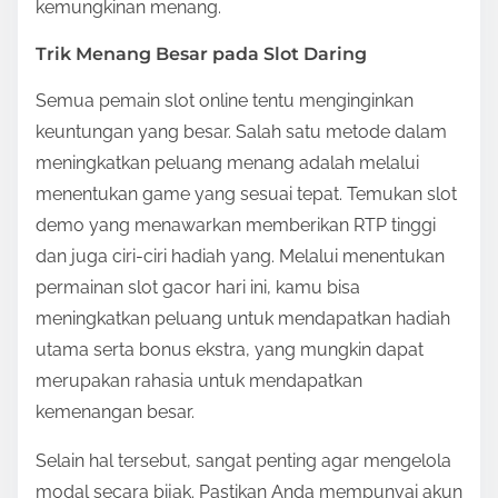
kemungkinan menang.
Trik Menang Besar pada Slot Daring
Semua pemain slot online tentu menginginkan
keuntungan yang besar. Salah satu metode dalam
meningkatkan peluang menang adalah melalui
menentukan game yang sesuai tepat. Temukan slot
demo yang menawarkan memberikan RTP tinggi
dan juga ciri-ciri hadiah yang. Melalui menentukan
permainan slot gacor hari ini, kamu bisa
meningkatkan peluang untuk mendapatkan hadiah
utama serta bonus ekstra, yang mungkin dapat
merupakan rahasia untuk mendapatkan
kemenangan besar.
Selain hal tersebut, sangat penting agar mengelola
modal secara bijak. Pastikan Anda mempunyai akun