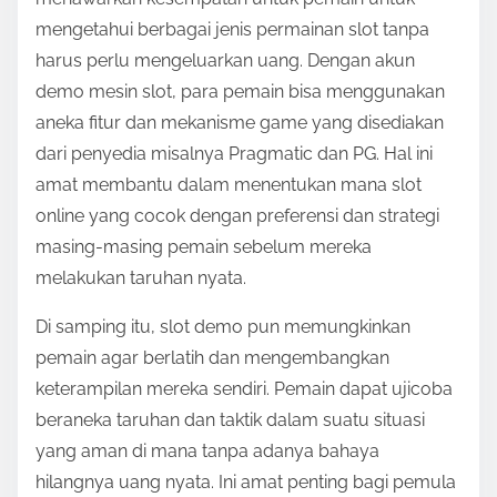
mengetahui berbagai jenis permainan slot tanpa
harus perlu mengeluarkan uang. Dengan akun
demo mesin slot, para pemain bisa menggunakan
aneka fitur dan mekanisme game yang disediakan
dari penyedia misalnya Pragmatic dan PG. Hal ini
amat membantu dalam menentukan mana slot
online yang cocok dengan preferensi dan strategi
masing-masing pemain sebelum mereka
melakukan taruhan nyata.
Di samping itu, slot demo pun memungkinkan
pemain agar berlatih dan mengembangkan
keterampilan mereka sendiri. Pemain dapat ujicoba
beraneka taruhan dan taktik dalam suatu situasi
yang aman di mana tanpa adanya bahaya
hilangnya uang nyata. Ini amat penting bagi pemula