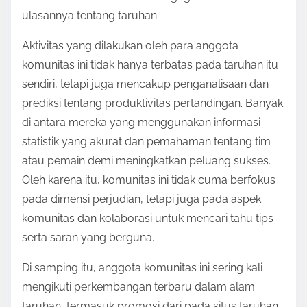
ulasannya tentang taruhan.
Aktivitas yang dilakukan oleh para anggota
komunitas ini tidak hanya terbatas pada taruhan itu
sendiri, tetapi juga mencakup penganalisaan dan
prediksi tentang produktivitas pertandingan. Banyak
di antara mereka yang menggunakan informasi
statistik yang akurat dan pemahaman tentang tim
atau pemain demi meningkatkan peluang sukses.
Oleh karena itu, komunitas ini tidak cuma berfokus
pada dimensi perjudian, tetapi juga pada aspek
komunitas dan kolaborasi untuk mencari tahu tips
serta saran yang berguna.
Di samping itu, anggota komunitas ini sering kali
mengikuti perkembangan terbaru dalam alam
taruhan, termasuk promosi dari pada situs taruhan