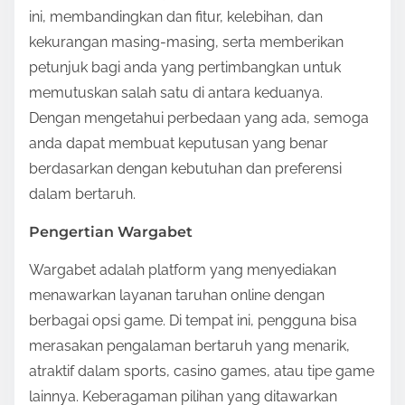
o
ini, membandingkan dan fitur, kelebihan, dan
n
kekurangan masing-masing, serta memberikan
:
petunjuk bagi anda yang pertimbangkan untuk
memutuskan salah satu di antara keduanya.
Dengan mengetahui perbedaan yang ada, semoga
anda dapat membuat keputusan yang benar
berdasarkan dengan kebutuhan dan preferensi
dalam bertaruh.
Pengertian Wargabet
Wargabet adalah platform yang menyediakan
menawarkan layanan taruhan online dengan
berbagai opsi game. Di tempat ini, pengguna bisa
merasakan pengalaman bertaruh yang menarik,
atraktif dalam sports, casino games, atau tipe game
lainnya. Keberagaman pilihan yang ditawarkan