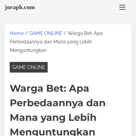
S
joraph.com
k
i
p
Home
/
GAME ONLINE
/ Warga Bet: Apa
t
Perbedaannya dan Mana yang Lebih
o
Menguntungkan
c
o
GAME ONLINE
n
t
Warga Bet: Apa
e
n
Perbedaannya dan
t
Mana yang Lebih
Menguntungkan