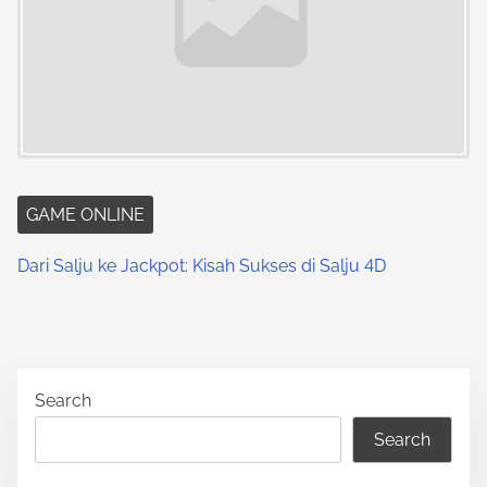
GAME ONLINE
Dari Salju ke Jackpot: Kisah Sukses di Salju 4D
Search
Search