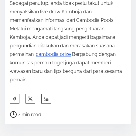
Sebagai penutup, anda tidak perlu takut untuk
menyaksikan live draw Kamboja dan
memanfaatkan informasi dari Cambodia Pools.
Melalui mengamati langsung pengeluaran
Kamboja, Anda dapat jadi mengerti bagaimana
pengundian dilakukan dan merasakan suasana
permainan.
cambodia prize
Bergabung dengan
komunitas pemain togel juga dapat memberi
wawasan baru dan tips berguna dari para sesama
pemain.
S
h
P
a
2 min read
o
r
s
e