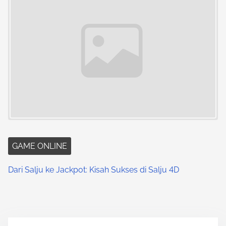
GAME ONLINE
Dari Salju ke Jackpot: Kisah Sukses di Salju 4D