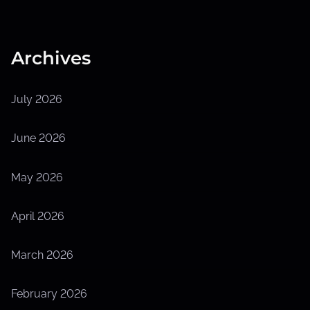
Archives
July 2026
June 2026
May 2026
April 2026
March 2026
February 2026