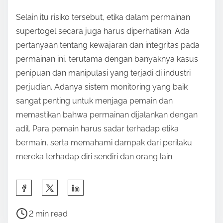
Selain itu risiko tersebut, etika dalam permainan
supertogel secara juga harus diperhatikan. Ada
pertanyaan tentang kewajaran dan integritas pada
permainan ini, terutama dengan banyaknya kasus
penipuan dan manipulasi yang terjadi di industri
perjudian. Adanya sistem monitoring yang baik
sangat penting untuk menjaga pemain dan
memastikan bahwa permainan dijalankan dengan
adil. Para pemain harus sadar terhadap etika
bermain, serta memahami dampak dari perilaku
mereka terhadap diri sendiri dan orang lain.
S
h
P
a
2 min read