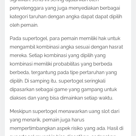
penyelenggara yang juga menyediakan berbagai
kategori taruhan dengan angka dapat dapat dipilih
oleh pemain.
Pada supertogel, para pemain memiliki hak untuk
mengambil kombinasi angka sesuai dengan hasrat
mereka. Setiap kombinasi yang dipilih yang
kombinasi memiliki probabilitas yang berbeda
berbeda, tergantung pada tipe pertaruhan yang
dipilih. Di samping itu, supertogel seringkali
dipasarkan sebagai game yang gampang untuk
diakses dan yang bisa dimainkan setiap waktu.
Meskipun supertogel menawarkan uang slot dari
yang menarik, pemain juga harus
mempertimbangkan aspek risiko yang ada. Hasil di