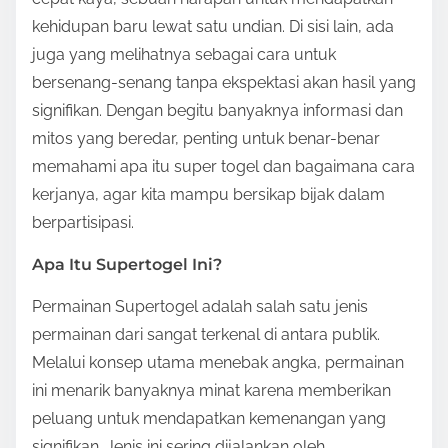
kehidupan baru lewat satu undian. Di sisi lain, ada
juga yang melihatnya sebagai cara untuk
bersenang-senang tanpa ekspektasi akan hasil yang
signifikan. Dengan begitu banyaknya informasi dan
mitos yang beredar, penting untuk benar-benar
memahami apa itu super togel dan bagaimana cara
kerjanya, agar kita mampu bersikap bijak dalam
berpartisipasi.
Apa Itu Supertogel Ini?
Permainan Supertogel adalah salah satu jenis
permainan dari sangat terkenal di antara publik.
Melalui konsep utama menebak angka, permainan
ini menarik banyaknya minat karena memberikan
peluang untuk mendapatkan kemenangan yang
signifikan. Jenis ini sering dijalankan oleh