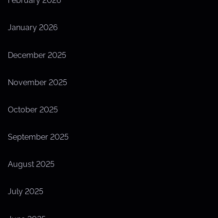
February 2026
January 2026
December 2025
November 2025
October 2025
September 2025
August 2025
July 2025