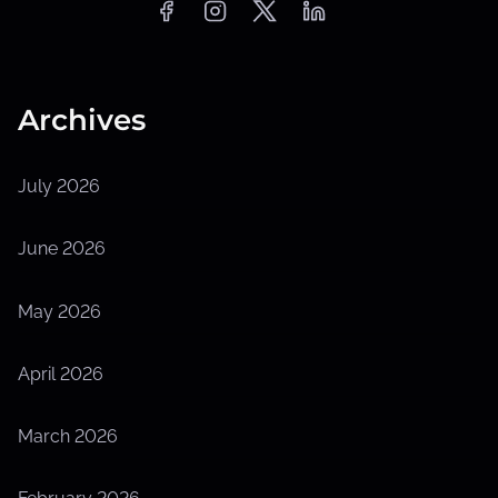
Archives
July 2026
June 2026
May 2026
April 2026
March 2026