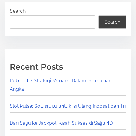
Search
Search
Recent Posts
Rubah 4D: Strategi Menang Dalam Permainan
Angka
Slot Pulsa: Solusi Jitu untuk Isi Ulang Indosat dan Tri
Dari Salju ke Jackpot: Kisah Sukses di Salju 4D