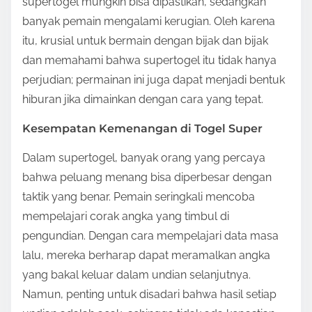
supertogel mungkin bisa dipastikan, sedangkan
banyak pemain mengalami kerugian. Oleh karena
itu, krusial untuk bermain dengan bijak dan bijak
dan memahami bahwa supertogel itu tidak hanya
perjudian; permainan ini juga dapat menjadi bentuk
hiburan jika dimainkan dengan cara yang tepat.
Kesempatan Kemenangan di Togel Super
Dalam supertogel, banyak orang yang percaya
bahwa peluang menang bisa diperbesar dengan
taktik yang benar. Pemain seringkali mencoba
mempelajari corak angka yang timbul di
pengundian. Dengan cara mempelajari data masa
lalu, mereka berharap dapat meramalkan angka
yang bakal keluar dalam undian selanjutnya.
Namun, penting untuk disadari bahwa hasil setiap