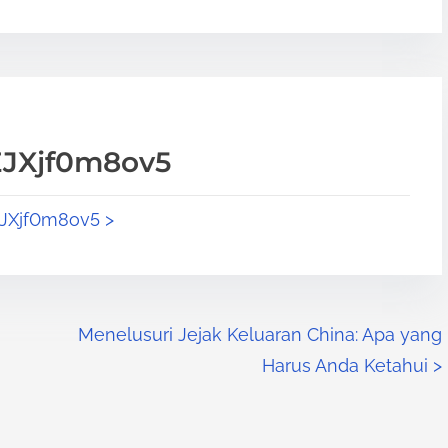
EJXjf0m8ov5
EJXjf0m8ov5 >
Menelusuri Jejak Keluaran China: Apa yang
Harus Anda Ketahui
>