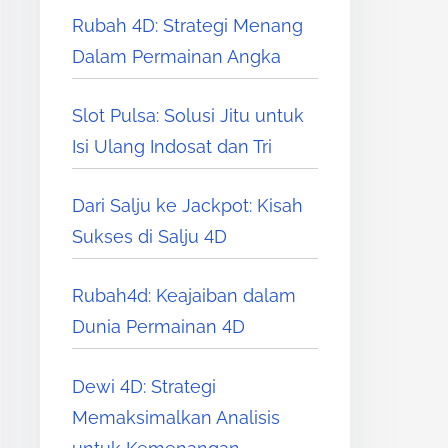
Rubah 4D: Strategi Menang
Dalam Permainan Angka
Slot Pulsa: Solusi Jitu untuk
Isi Ulang Indosat dan Tri
Dari Salju ke Jackpot: Kisah
Sukses di Salju 4D
Rubah4d: Keajaiban dalam
Dunia Permainan 4D
Dewi 4D: Strategi
Memaksimalkan Analisis