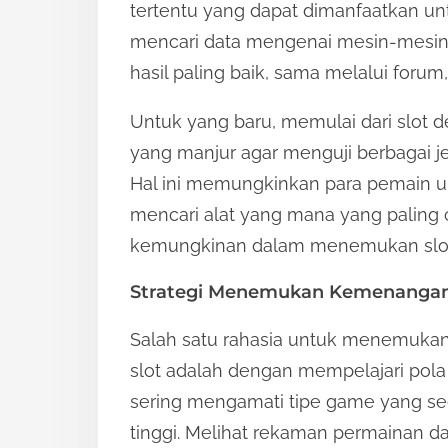
tertentu yang dapat dimanfaatkan un
mencari data mengenai mesin-mesin
hasil paling baik, sama melalui forum
Untuk yang baru, memulai dari slo
yang manjur agar menguji berbagai je
Hal ini memungkinkan para pemain 
mencari alat yang mana yang paling c
kemungkinan dalam menemukan slot 
Strategi Menemukan Kemenangan
Salah satu rahasia untuk menemuka
slot adalah dengan mempelajari pola
sering mengamati tipe game yang sed
tinggi. Melihat rekaman permainan