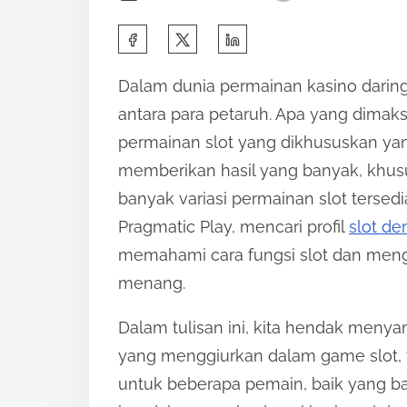
S
h
Dalam dunia permainan kasino daring, 
a
antara para petaruh. Apa yang dimak
r
permainan slot yang dikhususkan ya
e
memberikan hasil yang banyak, khus
t
banyak variasi permainan slot tersedi
h
Pragmatic Play, mencari profil
slot d
i
memahami cara fungsi slot dan meng
s
menang.
p
o
Dalam tulisan ini, kita hendak meny
s
yang menggiurkan dalam game slot, t
t
untuk beberapa pemain, baik yang b
o