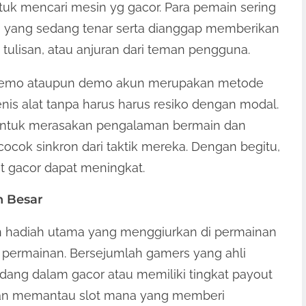
tuk mencari mesin yg gacor. Para pemain sering
 yang sedang tenar serta dianggap memberikan
, tulisan, atau anjuran dari teman pengguna.
t demo ataupun demo akun merupakan metode
nis alat tanpa harus harus resiko dengan modal.
untuk merasakan pengalaman bermain dan
ocok sinkron dari taktik mereka. Dengan begitu,
gacor dapat meningkat.
 Besar
n hadiah utama yang menggiurkan di permainan
 permainan. Bersejumlah gamers yang ahli
ang dalam gacor atau memiliki tingkat payout
 dan memantau slot mana yang memberi