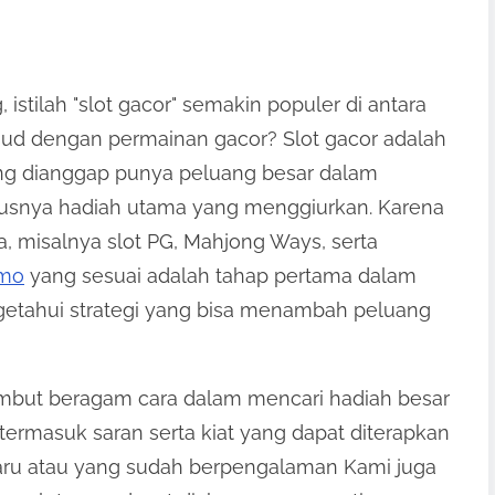
istilah "slot gacor" semakin populer di antara
sud dengan permainan gacor? Slot gacor adalah
ng dianggap punya peluang besar dalam
usnya hadiah utama yang menggiurkan. Karena
a, misalnya slot PG, Mahjong Ways, serta
emo
yang sesuai adalah tahap pertama dalam
etahui strategi yang bisa menambah peluang
ambut beragam cara dalam mencari hadiah besar
ermasuk saran serta kiat yang dapat diterapkan
aru atau yang sudah berpengalaman Kami juga