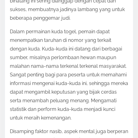
binatang ini sering dianggap dengan cepat dan
sukses, membuatnya jadinya lambang yang untuk
beberapa penggemar judi.
Dalam permainan kuda togel, pemain dapat
menempatkan taruhan di nomor yang terkait
dengan kuda. Kuda-kuda ini datang dari berbagai
sumber, misalnya perlombaan hewan maupun
malahan nama-nama terkenal terkenal masyarakat.
Sangat penting bagi para peserta untuk memahami
informasi mengenai kuda-kuda ini, sehingga mereka
dapat mengambil keputusan yang bijak cerdas
serta menambah peluang menang. Mengamati
statistik dan perform kuda-kuda menjadi kunci
untuk meraih kemenangan.
Disamping faktor nasib, aspek mental juga berperan