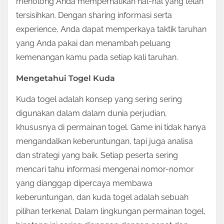
menolong Anda memperhatikan hal-hal yang telah
tersisihkan. Dengan sharing informasi serta
experience, Anda dapat memperkaya taktik taruhan
yang Anda pakai dan menambah peluang
kemenangan kamu pada setiap kali taruhan.
Mengetahui Togel Kuda
Kuda togel adalah konsep yang sering sering
digunakan dalam dalam dunia perjudian,
khususnya di permainan togel. Game ini tidak hanya
mengandalkan keberuntungan, tapi juga analisa
dan strategi yang baik. Setiap peserta sering
mencari tahu informasi mengenai nomor-nomor
yang dianggap dipercaya membawa
keberuntungan, dan kuda togel adalah sebuah
pilihan terkenal. Dalam lingkungan permainan togel,