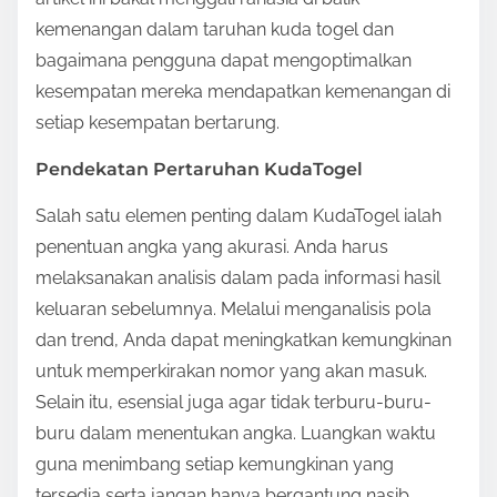
kemenangan dalam taruhan kuda togel dan
bagaimana pengguna dapat mengoptimalkan
kesempatan mereka mendapatkan kemenangan di
setiap kesempatan bertarung.
Pendekatan Pertaruhan KudaTogel
Salah satu elemen penting dalam KudaTogel ialah
penentuan angka yang akurasi. Anda harus
melaksanakan analisis dalam pada informasi hasil
keluaran sebelumnya. Melalui menganalisis pola
dan trend, Anda dapat meningkatkan kemungkinan
untuk memperkirakan nomor yang akan masuk.
Selain itu, esensial juga agar tidak terburu-buru-
buru dalam menentukan angka. Luangkan waktu
guna menimbang setiap kemungkinan yang
tersedia serta jangan hanya bergantung nasib