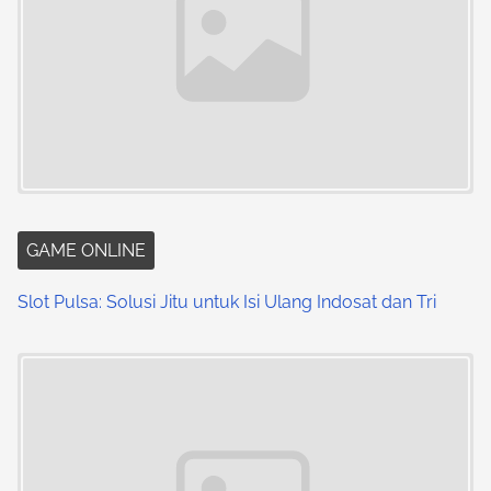
GAME ONLINE
Slot Pulsa: Solusi Jitu untuk Isi Ulang Indosat dan Tri
Image Placeholder