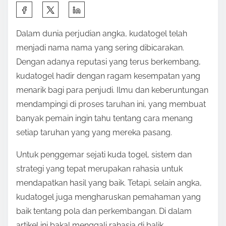
S
h
Dalam dunia perjudian angka, kudatogel telah
a
menjadi nama nama yang sering dibicarakan.
r
Dengan adanya reputasi yang terus berkembang,
e
kudatogel hadir dengan ragam kesempatan yang
t
menarik bagi para penjudi. Ilmu dan keberuntungan
h
mendampingi di proses taruhan ini, yang membuat
i
banyak pemain ingin tahu tentang cara menang
s
setiap taruhan yang yang mereka pasang.
p
o
Untuk penggemar sejati kuda togel, sistem dan
s
strategi yang tepat merupakan rahasia untuk
t
mendapatkan hasil yang baik. Tetapi, selain angka,
o
kudatogel juga mengharuskan pemahaman yang
n
baik tentang pola dan perkembangan. Di dalam
:
artikel ini bakal menggali rahasia di balik