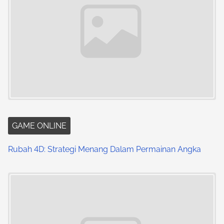
a
v
i
g
a
t
i
GAME ONLINE
o
Rubah 4D: Strategi Menang Dalam Permainan Angka
n
Image Placeholder