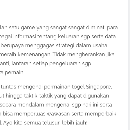
lah satu game yang sangat sangat diminati para
bagai informasi tentang keluaran sgp serta data
g berupaya menggagas strategi dalam usaha
 meraih kemenangan. Tidak mengherankan jika
-nanti, lantaran setiap pengeluaran sgp
a pemain.
s tuntas mengenai permainan togel Singapore,
but hingga taktik-taktik yang dapat digunakan
ecara mendalam mengenai sgp hari ini serta
ca bisa memperluas wawasan serta memperbaiki
Ayo kita semua telusuri lebih jauh!