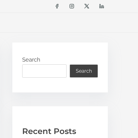
Search
Search
Recent Posts