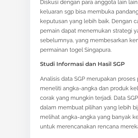
Diskusi dengan para anggota lain lai
keluaran sgp bisa membuka pandang
keputusan yang lebih baik. Dengan c
pemain dapat menemukan strategi ya
sebelumnya, yang membesarkan kemu
permainan togel Singapura.
Studi Informasi dan Hasil SGP
Analisis data SGP merupakan proses p
meneliti angka-angka dan produk ke
corak yang mungkin terjadi. Data S
dalam membuat pilihan yang lebih b
melihat angka-angka yang banyak ke
untuk merencanakan rencana merek