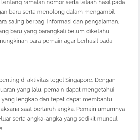
n tentang ramalan nomor serta telaah hasil pada
an baru serta menolong dalam mengambil
ara saling berbagi informasi dan pengalaman,
ng baru yang barangkali belum diketahui
ngkinan para pemain agar berhasil pada
enting di aktivitas togel Singapore. Dengan
luaran yang lalu, pemain dapat mengetahui
GP yang lengkap dan tepat dapat membantu
ijaksana saat bertaruh angka. Pemain umumnya
luar serta angka-angka yang sedikit muncul
a.