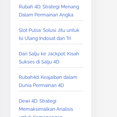
Rubah 4D: Strategi Menang
Dalam Permainan Angka
Slot Pulsa: Solusi Jitu untuk
Isi Ulang Indosat dan Tri
Dari Salju ke Jackpot: Kisah
Sukses di Salju 4D
Rubah4d: Keajaiban dalam
Dunia Permainan 4D
Dewi 4D: Strategi
Memaksimalkan Analisis