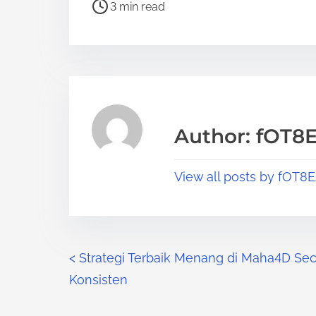
P
a
3 min read
o
r
s
e
t
t
r
h
e
i
a
s
Author: fOT8
d
p
t
o
View all posts by fOT8
i
s
m
t
e
o
n
P
<
Strategi Terbaik Menang di Maha4D Sec
:
Konsisten
o