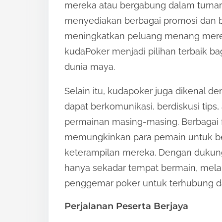
mereka atau bergabung dalam turnam
menyediakan berbagai promosi dan 
meningkatkan peluang menang mereka.
kudaPoker menjadi pilihan terbaik ba
dunia maya.
Selain itu, kudapoker juga dikenal d
dapat berkomunikasi, berdiskusi tips
permainan masing-masing. Berbagai f
memungkinkan para pemain untuk bel
keterampilan mereka. Dengan dukung
hanya sekadar tempat bermain, mela
penggemar poker untuk terhubung 
Perjalanan Peserta Berjaya