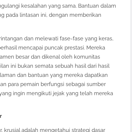
engulangi kesalahan yang sama. Bantuan dalam
g pada lintasan ini, dengan memberikan
intangan dan melewati fase-fase yang keras,
berhasil mencapai puncak prestasi. Mereka
rnamen besar dan dikenal oleh komunitas
lan ini bukan semata sebuah hasil dari hasil
galaman dan bantuan yang mereka dapatkan
silan para pemain berfungsi sebagai sumber
 yang ingin mengikuti jejak yang telah mereka
r
 krusial adalah mengetahui strategi dasar