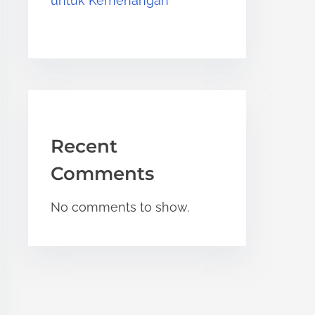
untuk Kemenangan
Recent
Comments
No comments to show.