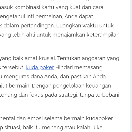
masuk kombinasi kartu yang kuat dan cara
ngetahui inti permainan, Anda dapat
k dalam pertandingan. Luangkan waktu untuk
yang lebih ahli untuk menajamkan keterampilan
 yang baik amat krusial. Tentukan anggaran yang
s tersebut.
kuda poker
Hindari memasang
u menguras dana Anda, dan pastikan Anda
anjut bermain. Dengan pengelolaan keuangan
tenang dan fokus pada strategi, tanpa terbebani
 mental dan emosi selama bermain kudapoker.
situasi, baik itu menang atau kalah. Jika