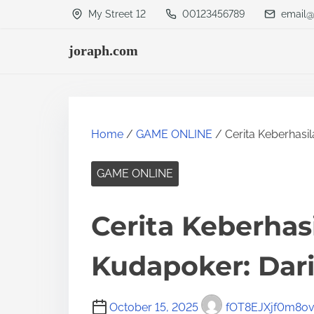
S
My Street 12
00123456789
email
k
joraph.com
i
p
t
o
Home
/
GAME ONLINE
/ Cerita Keberhasil
c
o
GAME ONLINE
n
t
Cerita Keberhas
e
n
Kudapoker: Dari
t
October 15, 2025
fOT8EJXjf0m8o