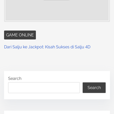
GAME ONLINE
Dari Salju ke Jackpot: Kisah Sukses di Salju 4D
Search
Search