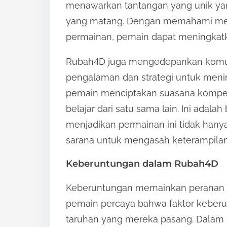
menawarkan tantangan yang unik ya
yang matang. Dengan memahami mek
permainan, pemain dapat meningkat
Rubah4D juga mengedepankan komunit
pengalaman dan strategi untuk menin
pemain menciptakan suasana kompeti
belajar dari satu sama lain. Ini adal
menjadikan permainan ini tidak hanya
sarana untuk mengasah keterampilan
Keberuntungan dalam Rubah4D
Keberuntungan memainkan peranan 
pemain percaya bahwa faktor keberu
taruhan yang mereka pasang. Dalam ko