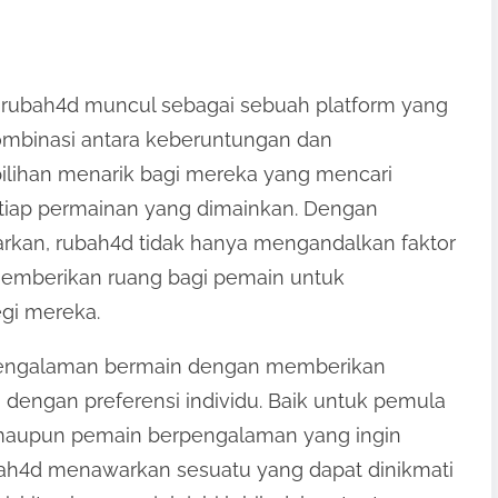
 rubah4d muncul sebagai sebuah platform yang
ombinasi antara keberuntungan dan
lihan menarik bagi mereka yang mencari
tiap permainan yang dimainkan. Dengan
arkan, rubah4d tidak hanya mengandalkan faktor
memberikan ruang bagi pemain untuk
gi mereka.
engalaman bermain dengan memberikan
 dengan preferensi individu. Baik untuk pemula
maupun pemain berpengalaman yang ingin
ah4d menawarkan sesuatu yang dapat dinikmati