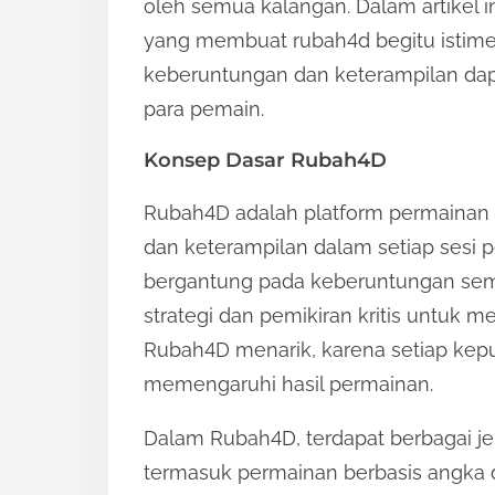
oleh semua kalangan. Dalam artikel in
n
yang membuat rubah4d begitu istim
:
keberuntungan dan keterampilan dap
para pemain.
Konsep Dasar Rubah4D
Rubah4D adalah platform permaina
dan keterampilan dalam setiap sesi p
bergantung pada keberuntungan sema
strategi dan pemikiran kritis untuk 
Rubah4D menarik, karena setiap kep
memengaruhi hasil permainan.
Dalam Rubah4D, terdapat berbagai je
termasuk permainan berbasis angka d