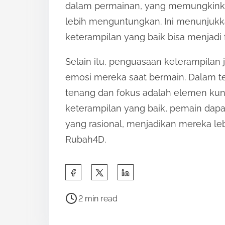
dalam permainan, yang memungkink
lebih menguntungkan. Ini menunjuk
keterampilan yang baik bisa menjadi 
Selain itu, penguasaan keterampila
emosi mereka saat bermain. Dalam t
tenang dan fokus adalah elemen kun
keterampilan yang baik, pemain dap
yang rasional, menjadikan mereka le
Rubah4D.
S
h
P
a
2 min read
o
r
s