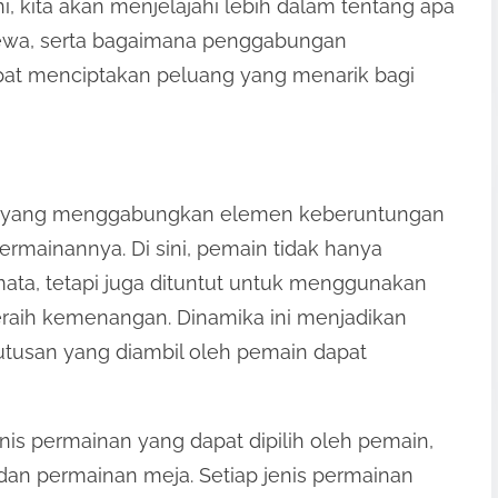
i, kita akan menjelajahi lebih dalam tentang apa
ewa, serta bagaimana penggabungan
at menciptakan peluang yang menarik bagi
n yang menggabungkan elemen keberuntungan
ermainannya. Di sini, pemain tidak hanya
ta, tetapi juga dituntut untuk menggunakan
meraih kemenangan. Dinamika ini menjadikan
utusan yang diambil oleh pemain dapat
nis permainan yang dapat dipilih oleh pemain,
an permainan meja. Setiap jenis permainan