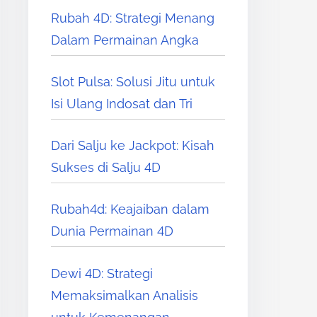
Rubah 4D: Strategi Menang
Dalam Permainan Angka
Slot Pulsa: Solusi Jitu untuk
Isi Ulang Indosat dan Tri
Dari Salju ke Jackpot: Kisah
Sukses di Salju 4D
Rubah4d: Keajaiban dalam
Dunia Permainan 4D
Dewi 4D: Strategi
Memaksimalkan Analisis