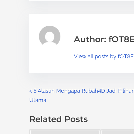
e
t
t
r
h
e
i
a
s
Author: fOT8
d
p
t
o
View all posts by fOT8
i
s
m
t
e
o
n
P
<
5 Alasan Mengapa Rubah4D Jadi Piliha
:
Utama
o
s
Related Posts
t
Image Placeholder
Image Placeholder