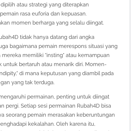
pilih atau strategi yang diterapkan
 pemain rasa euforia dan kepuasan.
kan momen berharga yang selalu diingat.
ubah4D tidak hanya datang dari angka
juga bagaimana pemain merespons situasi yang
 mereka memiliki "insting" atau kemampuan
 untuk bertaruh atau menarik diri. Momen-
ndipity," di mana keputusan yang diambil pada
an yang tak terduga.
ngaruhi permainan, penting untuk diingat
 pergi. Setiap sesi permainan Rubah4D bisa
nya seorang pemain merasakan keberuntungan
enghadapi kekalahan. Oleh karena itu,