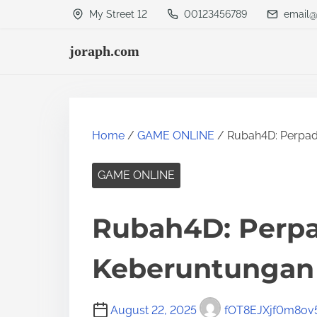
S
My Street 12
00123456789
email
k
joraph.com
i
p
t
o
Home
/
GAME ONLINE
/ Rubah4D: Perpad
c
o
GAME ONLINE
n
t
Rubah4D: Perp
e
n
Keberuntungan 
t
August 22, 2025
fOT8EJXjf0m8ov