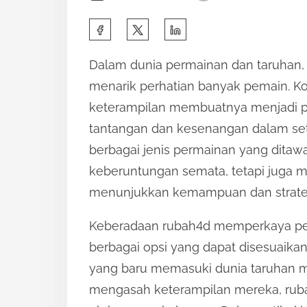
S
h
Dalam dunia permainan dan taruhan,
a
menarik perhatian banyak pemain. K
r
keterampilan membuatnya menjadi pi
e
tantangan dan kesenangan dalam se
t
berbagai jenis permainan yang ditaw
h
keberuntungan semata, tetapi juga 
i
menunjukkan kemampuan dan strate
s
p
Keberadaan rubah4d memperkaya p
o
berbagai opsi yang dapat disesuaikan
s
yang baru memasuki dunia taruhan 
t
mengasah keterampilan mereka, rub
o