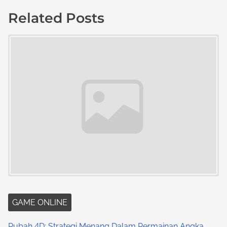
s
Related Posts
t
Image Placeholder
s
n
a
v
i
g
a
t
i
GAME ONLINE
o
Rubah 4D: Strategi Menang Dalam Permainan Angka