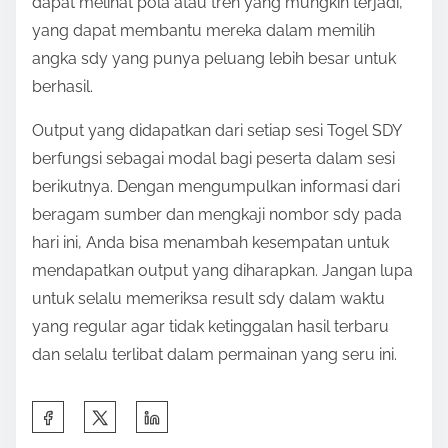
dapat melihat pola atau tren yang mungkin terjadi,
yang dapat membantu mereka dalam memilih
angka sdy yang punya peluang lebih besar untuk
berhasil.
Output yang didapatkan dari setiap sesi Togel SDY
berfungsi sebagai modal bagi peserta dalam sesi
berikutnya. Dengan mengumpulkan informasi dari
beragam sumber dan mengkaji nombor sdy pada
hari ini, Anda bisa menambah kesempatan untuk
mendapatkan output yang diharapkan. Jangan lupa
untuk selalu memeriksa result sdy dalam waktu
yang regular agar tidak ketinggalan hasil terbaru
dan selalu terlibat dalam permainan yang seru ini.
S
h