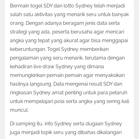
Bermain togel SDY dan lotto Sydney telah menjadi
a
salah satu aktivitas yang menarik seru untuk banyak
r
orang. Dengan adanya beragam jenis data serta
e
strategi yang ada, peserta berusaha agar mencari
t
angka yang tepat yang akurat agar bisa menggapai
h
keberuntungan. Togel Sydney memberikan
i
pengalaman yang seru menarik, terutama dengan
s
kehadiran live draw Sydney yang dimana
p
memungkinkan pemain pemain agar menyaksikan
o
hasilnya langsung. Data mengenai result SDY dan
s
ringkasan Sydney amat penting untuk para petaruh
t
untuk mempelajari pola serta angka yang sering kali
o
muncul.
n
:
Di samping itu, info Sydney serta dugaan Sydney
juga menjadi topik seru yang dibahas dikalangan