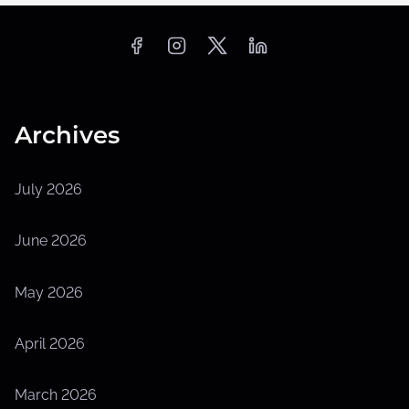
Archives
July 2026
June 2026
May 2026
April 2026
March 2026