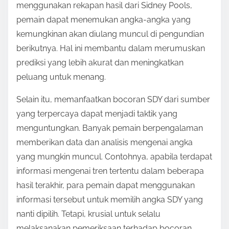
menggunakan rekapan hasil dari Sidney Pools,
pemain dapat menemukan angka-angka yang
kemungkinan akan diulang muncul di pengundian
berikutnya. Hal ini membantu dalam merumuskan
prediksi yang lebih akurat dan meningkatkan
peluang untuk menang.
Selain itu, memanfaatkan bocoran SDY dari sumber
yang terpercaya dapat menjadi taktik yang
menguntungkan. Banyak pemain berpengalaman
memberikan data dan analisis mengenai angka
yang mungkin muncul. Contohnya, apabila terdapat
informasi mengenai tren tertentu dalam beberapa
hasil terakhir, para pemain dapat menggunakan
informasi tersebut untuk memilih angka SDY yang
nanti dipilih. Tetapi, krusial untuk selalu
melaksanakan pemeriksaan terhadap bocoran