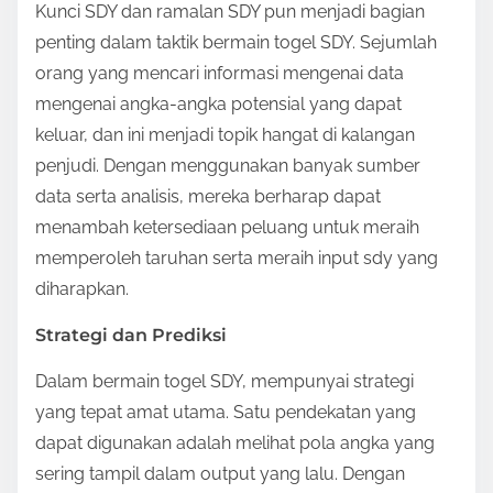
Kunci SDY dan ramalan SDY pun menjadi bagian
penting dalam taktik bermain togel SDY. Sejumlah
orang yang mencari informasi mengenai data
mengenai angka-angka potensial yang dapat
keluar, dan ini menjadi topik hangat di kalangan
penjudi. Dengan menggunakan banyak sumber
data serta analisis, mereka berharap dapat
menambah ketersediaan peluang untuk meraih
memperoleh taruhan serta meraih input sdy yang
diharapkan.
Strategi dan Prediksi
Dalam bermain togel SDY, mempunyai strategi
yang tepat amat utama. Satu pendekatan yang
dapat digunakan adalah melihat pola angka yang
sering tampil dalam output yang lalu. Dengan