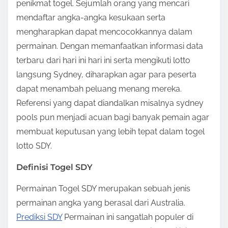
penikmat togel. Sejumlah orang yang mencari
mendaftar angka-angka kesukaan serta
mengharapkan dapat mencocokkannya dalam
permainan. Dengan memanfaatkan informasi data
terbaru dari hari ini hari ini serta mengikuti lotto
langsung Sydney, diharapkan agar para peserta
dapat menambah peluang menang mereka.
Referensi yang dapat diandalkan misalnya sydney
pools pun menjadi acuan bagi banyak pemain agar
membuat keputusan yang lebih tepat dalam togel
lotto SDY.
Definisi Togel SDY
Permainan Togel SDY merupakan sebuah jenis
permainan angka yang berasal dari Australia.
Prediksi SDY
Permainan ini sangatlah populer di