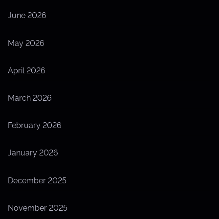
June 2026
May 2026
April 2026
March 2026
February 2026
January 2026
December 2025
November 2025