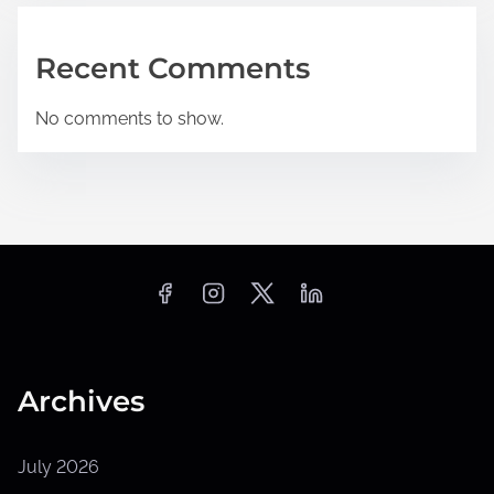
Recent Comments
No comments to show.
Archives
July 2026