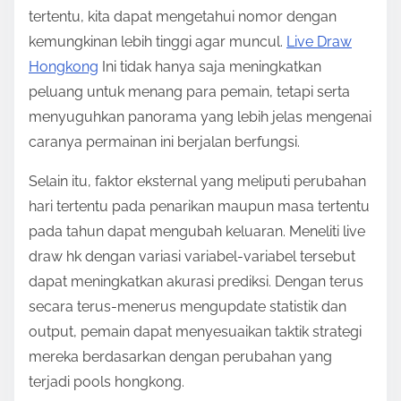
tertentu, kita dapat mengetahui nomor dengan
kemungkinan lebih tinggi agar muncul.
Live Draw
Hongkong
Ini tidak hanya saja meningkatkan
peluang untuk menang para pemain, tetapi serta
menyuguhkan panorama yang lebih jelas mengenai
caranya permainan ini berjalan berfungsi.
Selain itu, faktor eksternal yang meliputi perubahan
hari tertentu pada penarikan maupun masa tertentu
pada tahun dapat mengubah keluaran. Meneliti live
draw hk dengan variasi variabel-variabel tersebut
dapat meningkatkan akurasi prediksi. Dengan terus
secara terus-menerus mengupdate statistik dan
output, pemain dapat menyesuaikan taktik strategi
mereka berdasarkan dengan perubahan yang
terjadi pools hongkong.