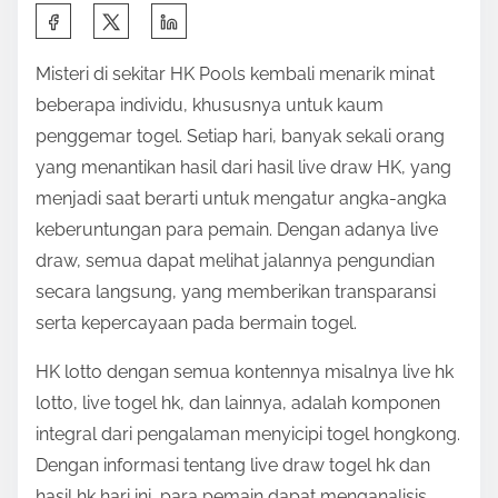
S
h
Misteri di sekitar HK Pools kembali menarik minat
a
beberapa individu, khususnya untuk kaum
r
penggemar togel. Setiap hari, banyak sekali orang
e
yang menantikan hasil dari hasil live draw HK, yang
t
menjadi saat berarti untuk mengatur angka-angka
h
keberuntungan para pemain. Dengan adanya live
i
draw, semua dapat melihat jalannya pengundian
s
secara langsung, yang memberikan transparansi
p
serta kepercayaan pada bermain togel.
o
s
HK lotto dengan semua kontennya misalnya live hk
t
lotto, live togel hk, dan lainnya, adalah komponen
o
integral dari pengalaman menyicipi togel hongkong.
n
Dengan informasi tentang live draw togel hk dan
:
hasil hk hari ini, para pemain dapat menganalisis