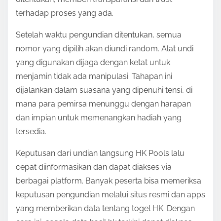
terhadap proses yang ada.
Setelah waktu pengundian ditentukan, semua
nomor yang dipilih akan diundi random. Alat undi
yang digunakan dijaga dengan ketat untuk
menjamin tidak ada manipulasi. Tahapan ini
dijalankan dalam suasana yang dipenuhi tensi, di
mana para pemirsa menunggu dengan harapan
dan impian untuk memenangkan hadiah yang
tersedia.
Keputusan dari undian langsung HK Pools lalu
cepat diinformasikan dan dapat diakses via
berbagai platform. Banyak peserta bisa memeriksa
keputusan pengundian melalui situs resmi dan apps
yang memberikan data tentang togel HK. Dengan