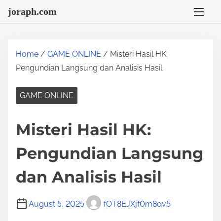
S
joraph.com
k
i
p
Home
/
GAME ONLINE
/ Misteri Hasil HK:
t
Pengundian Langsung dan Analisis Hasil
o
c
GAME ONLINE
o
n
Misteri Hasil HK:
t
e
Pengundian Langsung
n
t
dan Analisis Hasil
August 5, 2025
fOT8EJXjf0m8ov5