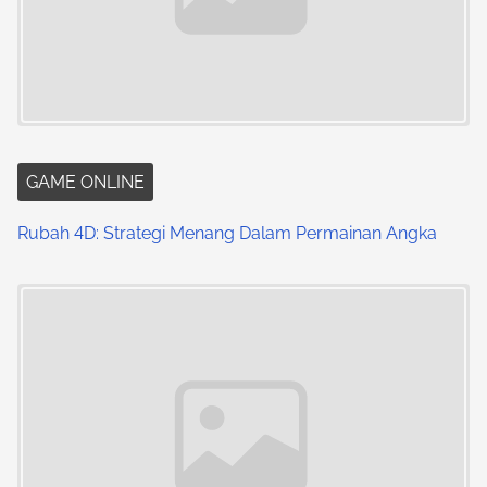
i
g
a
t
i
GAME ONLINE
o
Rubah 4D: Strategi Menang Dalam Permainan Angka
n
Image Placeholder