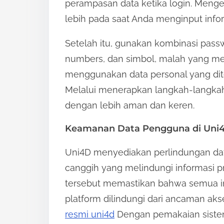
perampasan data ketika login. Menge
lebih pada saat Anda menginput info
Setelah itu, gunakan kombinasi passwo
numbers, dan simbol, malah yang mem
menggunakan data personal yang dite
Melalui menerapkan langkah-langkah
dengan lebih aman dan keren.
Keamanan Data Pengguna di Uni
Uni4D menyediakan perlindungan dat
canggih yang melindungi informasi pr
tersebut memastikan bahwa semua in
platform dilindungi dari ancaman aks
resmi uni4d
Dengan pemakaian siste