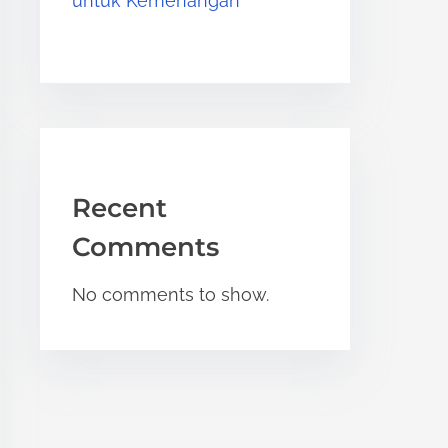
untuk Kemenangan
Recent
Comments
No comments to show.