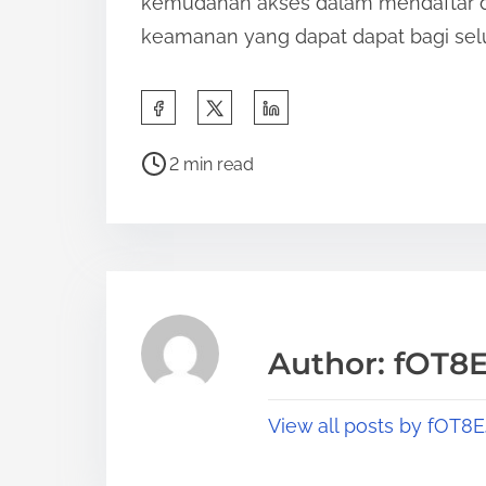
kemudahan akses dalam mendaftar da
keamanan yang dapat dapat bagi selu
S
h
P
a
2 min read
o
r
s
e
t
t
r
h
e
i
a
s
Author: fOT8
d
p
t
o
View all posts by fOT8
i
s
m
t