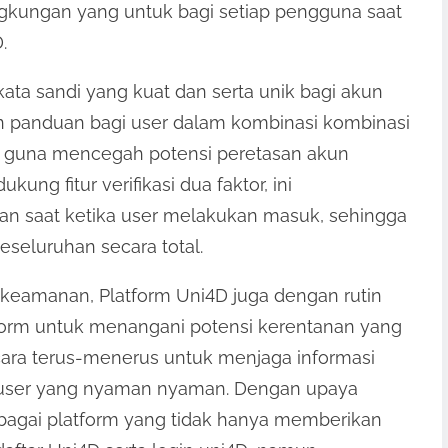
kungan yang untuk bagi setiap pengguna saat
.
kata sandi yang kuat dan serta unik bagi akun
 panduan bagi user dalam kombinasi kombinasi
s, guna mencegah potensi peretasan akun
ung fitur verifikasi dua faktor, ini
 saat ketika user melakukan masuk, sehingga
seluruhan secara total.
eamanan, Platform Uni4D juga dengan rutin
form untuk menangani potensi kerentanan yang
cara terus-menerus untuk menjaga informasi
user yang nyaman nyaman. Dengan upaya
ebagai platform yang tidak hanya memberikan