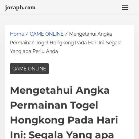
S
joraph.com
k
i
p
Home
/
GAME ONLINE
/ Mengetahui Angka
t
Permainan Togel Hongkong Pada Hari Ini: Segala
o
Yang apa Perlu Anda
c
o
GAME ONLINE
n
t
Mengetahui Angka
e
n
Permainan Togel
t
Hongkong Pada Hari
Ini: Segala Yang apa