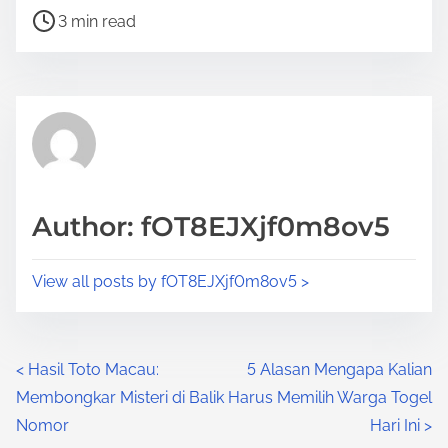
P
a
3 min read
o
r
s
e
t
t
r
h
e
i
a
s
d
p
Author: fOT8EJXjf0m8ov5
t
o
i
s
View all posts by fOT8EJXjf0m8ov5 >
m
t
e
o
n
P
<
Hasil Toto Macau:
5 Alasan Mengapa Kalian
:
Membongkar Misteri di Balik
Harus Memilih Warga Togel
o
Nomor
Hari Ini
>