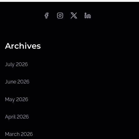
Archives
July 2026
June 2026
May 2026
April 2026
March 2026