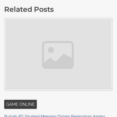
s
Related Posts
t
Image Placeholder
s
n
a
v
i
g
a
t
i
GAME ONLINE
o
Rubah 4D: Strategi Menang Dalam Permainan Angka