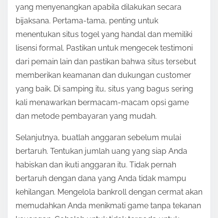
yang menyenangkan apabila dilakukan secara
bijaksana. Pertama-tama, penting untuk
menentukan situs togel yang handal dan memiliki
lisensi formal. Pastikan untuk mengecek testimoni
dari pemain lain dan pastikan bahwa situs tersebut
memberikan keamanan dan dukungan customer
yang baik. Di samping itu, situs yang bagus sering
kali menawarkan bermacam-macam opsi game
dan metode pembayaran yang mudah.
Selanjutnya, buatlah anggaran sebelum mulai
bertaruh. Tentukan jumlah uang yang siap Anda
habiskan dan ikuti anggaran itu. Tidak pernah
bertaruh dengan dana yang Anda tidak mampu
kehilangan. Mengelola bankroll dengan cermat akan
memudahkan Anda menikmati game tanpa tekanan