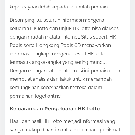
kepercayaan lebih kepada sejumlah pemain.
Di samping itu, seluruh informasi mengenai
keluaran HK lotto dan unjuk HK lotto bisa diakses
dengan mudah melalui internet. Situs seperti HK
Pools serta Hongkong Pools 6D menawarkan
informasi lengkap mengenai result HK lotto,
termasuk angka-angka yang sering muncul.
Dengan mengandalkan informasi ini, pemain dapat
membuat analisis dan taktik untuk menambah
kemungkinan keberhasilan mereka dalam
permainan togel online.
Keluaran dan Pengeluaran HK Lotto
Hasil dan hasil HK Lotto menjadi informasi yang
sangat cukup dinanti-nantikan oleh para penikmat