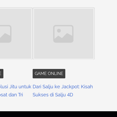
Image Placeholder
E
GAME ONLINE
lusi Jitu untuk
Dari Salju ke Jackpot: Kisah
sat dan Tri
Sukses di Salju 4D