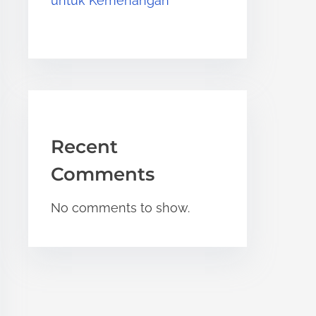
untuk Kemenangan
Recent
Comments
No comments to show.