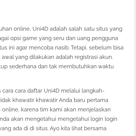
an online, Uni4D adalah salah satu situs yang
agai opsi game yang seru dan uang pengguna
itus ini agar mencoba nasib. Tetapi, sebelum bisa
awal yang dilakukan adalah registrasi akun.
ukup sederhana dan tak membutuhkan waktu
s cara cara daftar Uni4D melalui langkah-
Tidak khawatir khawatir Anda baru pertama
n online, karena tim kami akan menjelaskan
i, Anda akan mengetahui mengetahui login login
ang ada di di situs. Ayo kita lihat bersama