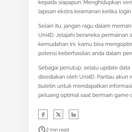
kepada siapapun. Menghidupkan verif
lapisan ekstra keamanan ketika login
Selain itu, jangan ragu dalam memanfa
Uni4D. Jelajahi beraneka permainan 
kemudahan ini, kamu bisa mengopt
potensi keberhasilan anda dalam per
Sebagai penutup, selalu update data
disediakan oleh Uni4D. Pantau akun
buletin untuk mendapatkan informas
peluang optimal saat bermain game di
S
h
P
a
2 min read