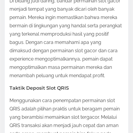
Di bidang judi daring, bandar permainan slot gacor
menjadi tempat yang banyak dicari oleh banyak
pemain. Mereka ingin memastikan bahwa mereka
bermain di lingkungan yang handal serta perangkat
yang terkenal memproduksi hasil yang positif
bagus. Dengan cara memahami apa yang
dimaksud dengan permainan slot gacor dan cara
experience mengoptimalkannya, pemain dapat
mengoptimalkan masa permainan mereka dan
menambah peluang untuk mendapat profit.
Taktik Deposit Slot QRIS
Menggunakan cara penempatan permainan slot
QRIS adalah pilihan praktis untuk beragam pemain
yang berambisi memainkan slot tergacor. Melalui
QRIS transaksi akan menjadi jauh cepat dan aman