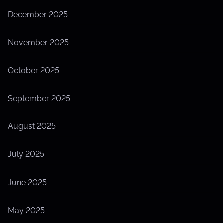
December 2025
November 2025
October 2025
September 2025
August 2025
July 2025
June 2025
May 2025