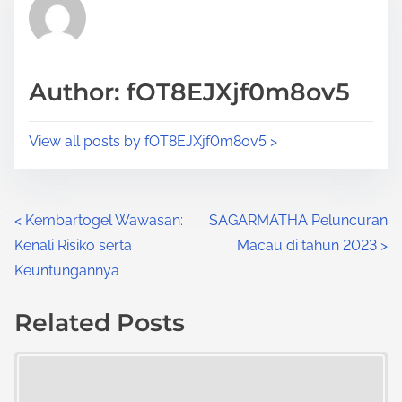
r
h
e
i
a
s
d
p
Author: fOT8EJXjf0m8ov5
t
o
i
s
View all posts by fOT8EJXjf0m8ov5 >
m
t
e
o
n
P
<
Kembartogel Wawasan:
SAGARMATHA Peluncuran
:
Kenali Risiko serta
Macau di tahun 2023
>
o
Keuntungannya
s
Related Posts
t
Image Placeholder
s