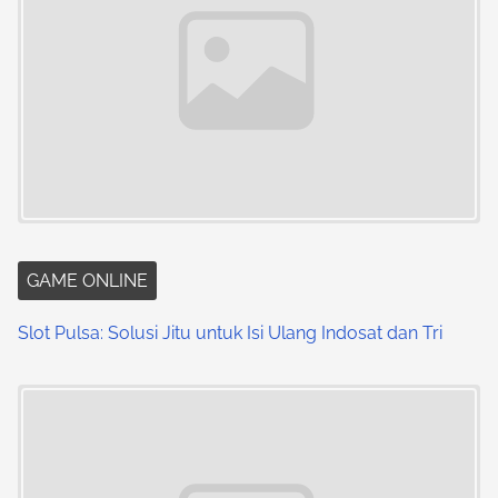
GAME ONLINE
Slot Pulsa: Solusi Jitu untuk Isi Ulang Indosat dan Tri
Image Placeholder