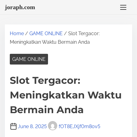
S
joraph.com
k
i
p
Home
/
GAME ONLINE
/ Slot Tergacor:
t
Meningkatkan Waktu Bermain Anda
o
c
GAME ONLINE
o
n
Slot Tergacor:
t
e
Meningkatkan Waktu
n
t
Bermain Anda
June 8, 2025
fOT8EJXjf0m8ov5