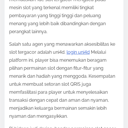
mesin slot yang terkenal memiliki tingkat
pembayaran yang tinggi tinggi dan peluang
menang yang lebih baik dibandingkan dengan
perangkat lainnya.
Salah satu agen yang menawarkan aksesibilitas ke
slot tergacor adalah uni4d.
login uni4d
Melalui
platform ini, player bisa menemukan beragam
pilihan permainan slot dengan fitur-fitur yang
menarik dan hadiah yang menggoda. Kesempatan
untuk membuat setoran slot QRIS juga
memfasilitasi para player untuk menyelesaikan
transaksi dengan cepat dan aman dan nyaman,
menjadikan keluarga bermainan semakin lebih
nyaman dan mengasyikkan.