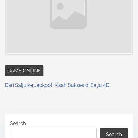
GAME ONLINE
Dari Salju ke Jackpot: Kisah Sukses di Salju 4D
Search
Search