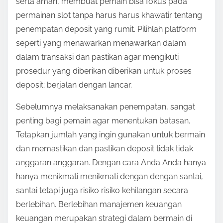
serta aman, membuat pemain bisa fokus pada
permainan slot tanpa harus harus khawatir tentang
penempatan deposit yang rumit. Pilihlah platform
seperti yang menawarkan menawarkan dalam
dalam transaksi dan pastikan agar mengikuti
prosedur yang diberikan diberikan untuk proses
deposit; berjalan dengan lancar.
Sebelumnya melaksanakan penempatan, sangat
penting bagi pemain agar menentukan batasan.
Tetapkan jumlah yang ingin gunakan untuk bermain
dan memastikan dan pastikan deposit tidak tidak
anggaran anggaran. Dengan cara Anda Anda hanya
hanya menikmati menikmati dengan dengan santai,
santai tetapi juga risiko risiko kehilangan secara
berlebihan. Berlebihan manajemen keuangan
keuangan merupakan strategi dalam bermain di