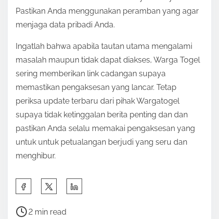
Pastikan Anda menggunakan peramban yang agar
menjaga data pribadi Anda.
Ingatlah bahwa apabila tautan utama mengalami
masalah maupun tidak dapat diakses, Warga Togel
sering memberikan link cadangan supaya
memastikan pengaksesan yang lancar. Tetap
periksa update terbaru dari pihak Wargatogel
supaya tidak ketinggalan berita penting dan dan
pastikan Anda selalu memakai pengaksesan yang
untuk untuk petualangan berjudi yang seru dan
menghibur.
S
h
P
a
2 min read