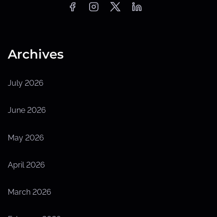
Archives
July 2026
June 2026
May 2026
April 2026
March 2026