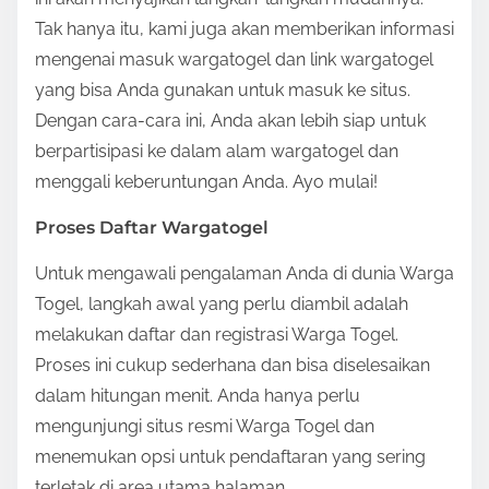
Tak hanya itu, kami juga akan memberikan informasi
mengenai masuk wargatogel dan link wargatogel
yang bisa Anda gunakan untuk masuk ke situs.
Dengan cara-cara ini, Anda akan lebih siap untuk
berpartisipasi ke dalam alam wargatogel dan
menggali keberuntungan Anda. Ayo mulai!
Proses Daftar Wargatogel
Untuk mengawali pengalaman Anda di dunia Warga
Togel, langkah awal yang perlu diambil adalah
melakukan daftar dan registrasi Warga Togel.
Proses ini cukup sederhana dan bisa diselesaikan
dalam hitungan menit. Anda hanya perlu
mengunjungi situs resmi Warga Togel dan
menemukan opsi untuk pendaftaran yang sering
terletak di area utama halaman.