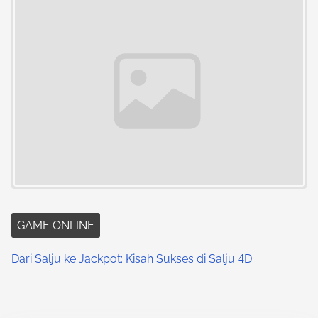
GAME ONLINE
Dari Salju ke Jackpot: Kisah Sukses di Salju 4D