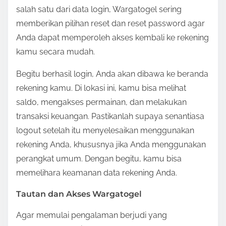
salah satu dari data login, Wargatogel sering
memberikan pilihan reset dan reset password agar
Anda dapat memperoleh akses kembali ke rekening
kamu secara mudah.
Begitu berhasil login, Anda akan dibawa ke beranda
rekening kamu. Di lokasi ini, kamu bisa melihat
saldo, mengakses permainan, dan melakukan
transaksi keuangan. Pastikanlah supaya senantiasa
logout setelah itu menyelesaikan menggunakan
rekening Anda, khususnya jika Anda menggunakan
perangkat umum. Dengan begitu, kamu bisa
memelihara keamanan data rekening Anda.
Tautan dan Akses Wargatogel
Agar memulai pengalaman berjudi yang