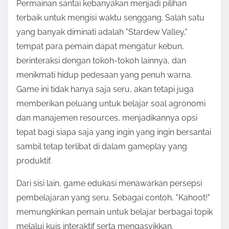
Permainan santai kebanyakan menjadi pilihan
terbaik untuk mengisi waktu senggang. Salah satu
yang banyak diminati adalah "Stardew Valley,"
tempat para pemain dapat mengatur kebun,
berinteraksi dengan tokoh-tokoh lainnya, dan
menikmati hidup pedesaan yang penuh warna.
Game ini tidak hanya saja seru, akan tetapi juga
memberikan peluang untuk belajar soal agronomi
dan manajemen resources, menjadikannya opsi
tepat bagi siapa saja yang ingin yang ingin bersantai
sambil tetap terlibat di dalam gameplay yang
produktif.
Dari sisi lain, game edukasi menawarkan persepsi
pembelajaran yang seru. Sebagai contoh, "Kahoot!"
memungkinkan pemain untuk belajar berbagai topik
melalui kuis interaktif serta mengasyikkan.