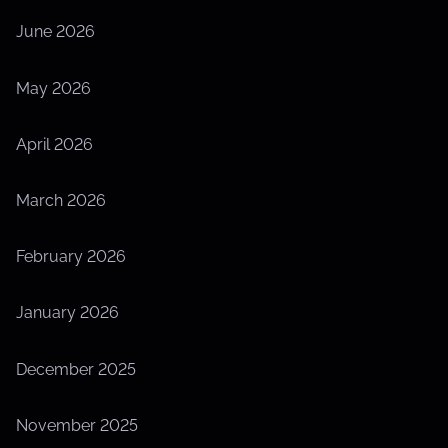
June 2026
May 2026
April 2026
March 2026
February 2026
January 2026
December 2025
November 2025