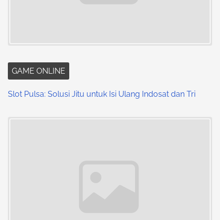
GAME ONLINE
Slot Pulsa: Solusi Jitu untuk Isi Ulang Indosat dan Tri
Image Placeholder