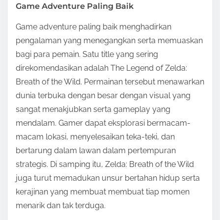
Game Adventure Paling Baik
Game adventure paling baik menghadirkan
pengalaman yang menegangkan serta memuaskan
bagi para pemain. Satu title yang sering
direkomendasikan adalah The Legend of Zelda:
Breath of the Wild. Permainan tersebut menawarkan
dunia terbuka dengan besar dengan visual yang
sangat menakjubkan serta gameplay yang
mendalam. Gamer dapat eksplorasi bermacam-
macam lokasi, menyelesaikan teka-teki, dan
bertarung dalam lawan dalam pertempuran
strategis. Di samping itu, Zelda: Breath of the Wild
juga turut memadukan unsur bertahan hidup serta
kerajinan yang membuat membuat tiap momen
menarik dan tak terduga.