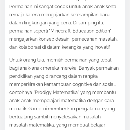
Permainan ini sangat cocok untuk anak-anak serta
remaja karena mengajarkan keterampilan baru
dalam lingkungan yang ceria. Di samping itu,
permainan seperti "Minecraft: Education Edition"
mengajarkan konsep desain, pemecahan masalah,
dan kolaborasi di dalam kerangka yang inovatif.
Untuk orang tua, memilih permainan yang tepat
bagi anak-anak mereka mereka. Banyak permainan
pendidikan yang dirancang dalam rangka
memperkirakan kemampuan cognitive dan sosial,
contohnya "Prodigy Matematika" yang membantu
anak-anak mempelajari matematika dengan cara
menarik. Game ini memberikan pengalaman yang
bertualang sambil menyelesaikan masalah-
masalah matematika, yang membuat belajar