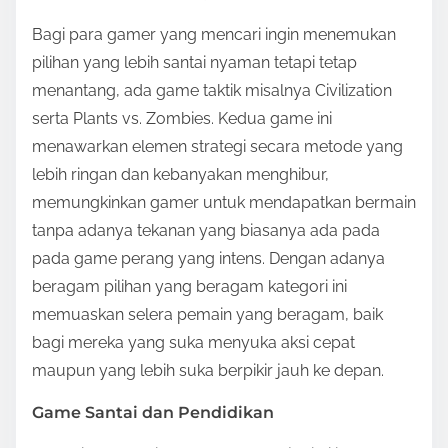
Bagi para gamer yang mencari ingin menemukan
pilihan yang lebih santai nyaman tetapi tetap
menantang, ada game taktik misalnya Civilization
serta Plants vs. Zombies. Kedua game ini
menawarkan elemen strategi secara metode yang
lebih ringan dan kebanyakan menghibur,
memungkinkan gamer untuk mendapatkan bermain
tanpa adanya tekanan yang biasanya ada pada
pada game perang yang intens. Dengan adanya
beragam pilihan yang beragam kategori ini
memuaskan selera pemain yang beragam, baik
bagi mereka yang suka menyuka aksi cepat
maupun yang lebih suka berpikir jauh ke depan.
Game Santai dan Pendidikan