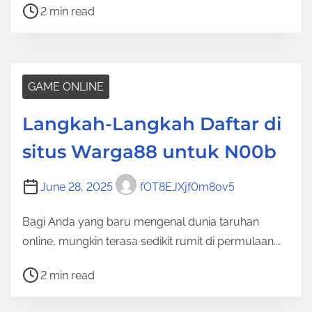
P
2 min read
o
s
t
r
GAME ONLINE
e
Langkah-Langkah Daftar di
a
d
situs Warga88 untuk N00b
t
i
June 28, 2025
fOT8EJXjf0m8ov5
m
e
Bagi Anda yang baru mengenal dunia taruhan
online, mungkin terasa sedikit rumit di permulaan.…
P
2 min read
o
s