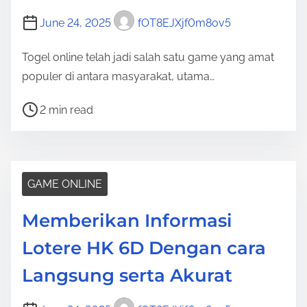
m
June 24, 2025
fOT8EJXjf0m8ov5
e
Togel online telah jadi salah satu game yang amat
populer di antara masyarakat, utama…
P
2 min read
o
s
t
r
GAME ONLINE
e
Memberikan Informasi
a
d
Lotere HK 6D Dengan cara
t
Langsung serta Akurat
i
m