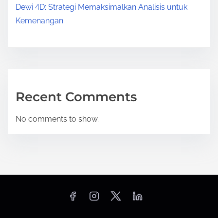
Dewi 4D: Strategi Memaksimalkan Analisis untuk
Kemenangan
Recent Comments
No comments to show.