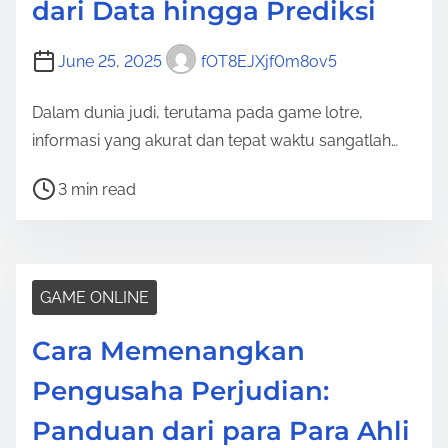
dari Data hingga Prediksi
t
i
June 25, 2025
fOT8EJXjf0m8ov5
m
e
Dalam dunia judi, terutama pada game lotre,
informasi yang akurat dan tepat waktu sangatlah…
P
3 min read
o
s
t
r
GAME ONLINE
e
Cara Memenangkan
a
d
Pengusaha Perjudian:
t
Panduan dari para Para Ahli
i